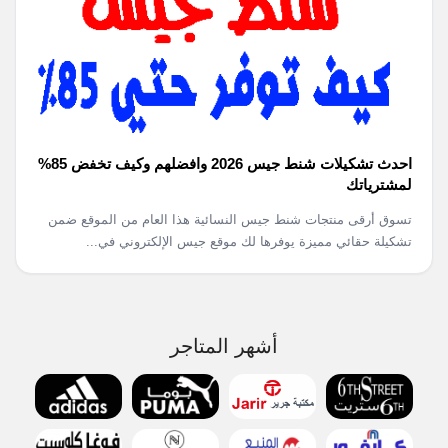
احدث تشكيلات شنط جيس 2026 وافضلهم وكيف تخفض 85%
لمشترياتك
تسوق أرقى منتجات شنط جيس النسائية هذا العام من الموقع ضمن
تشكيلة حقائي مميزة يوفرها لك موقع جيس الإلكتروني في...
أشهر المتاجر