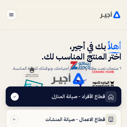
الرئيسية
أهلاً
بك
في
أجير،
الأفراد
اختر
المنتج
المناسب
لك.
الأعمال
٦ منتجات تحت مظلة واحدة. اختر احتياجك، ونوصّلك للبوابة المناسبة.
الشركاء
المتاجر
قطاع الأفراد - صيانة المنازل
مزوّد خدمة
قطاع الاعمال - صيانة المنشآت
أجير إنسايد