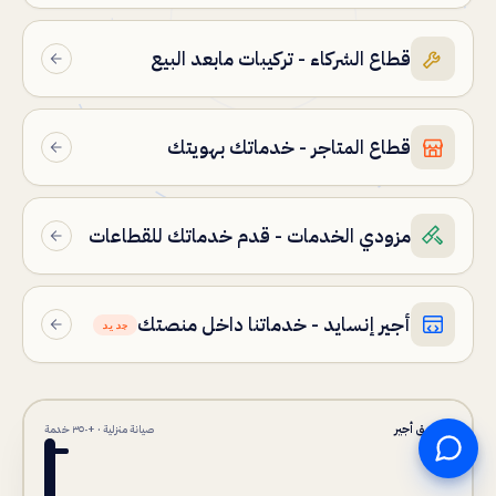
المدوّنة
قطاع الشركاء - تركيبات مابعد البيع
التوظيف
قطاع المتاجر - خدماتك بهويتك
العربية
تواصل عبر واتساب
English
مزودي الخدمات - قدم خدماتك للقطاعات
رد سريع خلال دقائق
اردو
الدردشة المباشرة
تحدّث مع فريق الدعم الآن
أجير إنسايد - خدماتنا داخل منصتك
جديد
نموذج طلب تواصل
عبّ النموذج ونرجع لك
تطبيق أجير
صيانة منزلية · +٣٥٠ خدمة