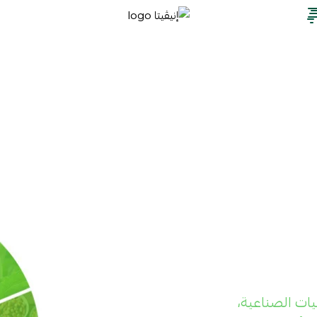
إنيڤيتا
يات الصناعية،