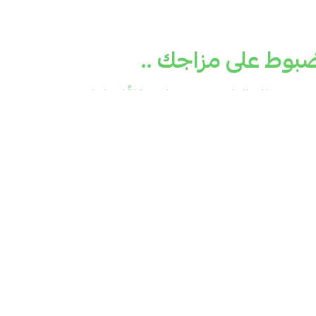
بوط على مزاجك ..
 هي بديلك الطبيعي، تمنحك مذاقًا حلوًا
لشاهي بدون أي سعرات حرارية. قطرة واحدة
ة وتنعم بحيــاة أكثر توازناً ونشاطاً وتستمتع
 تأنيب ضمير.