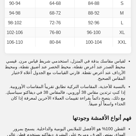
90-94
64-68
84-88
S
94-98
68-72
88-92
M
98-102
72-76
92-96
L
102-106
76-80
96-100
XL
106-110
80-84
100-104
XXL
لقياس مقاسك بدقة في المنزل، استخدمي شريط قياس مرن. قيسي
محيط الصدر عند أعرض نقطة، محيط الخصر عند أضيق نقطة، ومحيط
الأرداف عند أعرض نقطة. قارني القياسات مع الجدول أعلاه لاختيار
المقاس الصحيح.
بالنسبة للأحذية، المقاسات التركية تطابق تقريباً المقاسات الأوروبية.
إذا كنتِ ترتدين مقاس 38 أوروبي، فالمقاس 38 في ديفاكتو سيناسبكِ.
مع ذلك، ينصح دائماً بقراءة تقييمات العملاء الآخرين لمعرفة إذا كان
الحذاء واسعاً أو ضيقاً.
فهم أنواع الأقمشة وجودتها
القطن 100% هو الأفضل للملابس اليومية والداخلية. يسمح بمرور
الهواء، يمتص العرق، ومريح على البشرة. ديفاكتو يستخدم قطن عالي