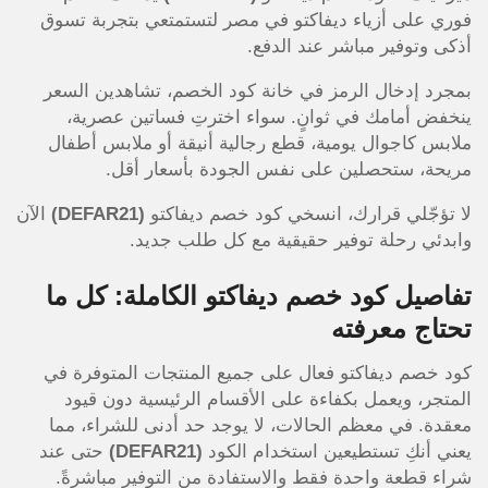
فوري على أزياء ديفاكتو في مصر لتستمتعي بتجربة تسوق
أذكى وتوفير مباشر عند الدفع.
بمجرد إدخال الرمز في خانة كود الخصم، تشاهدين السعر
ينخفض أمامك في ثوانٍ. سواء اخترتِ فساتين عصرية،
ملابس كاجوال يومية، قطع رجالية أنيقة أو ملابس أطفال
مريحة، ستحصلين على نفس الجودة بأسعار أقل.
لا تؤجّلي قرارك، انسخي كود خصم ديفاكتو
(DEFAR21)
الآن
وابدئي رحلة توفير حقيقية مع كل طلب جديد.
تفاصيل كود خصم ديفاكتو الكاملة: كل ما
تحتاج معرفته
كود خصم ديفاكتو فعال على جميع المنتجات المتوفرة في
المتجر، ويعمل بكفاءة على الأقسام الرئيسية دون قيود
معقدة. في معظم الحالات، لا يوجد حد أدنى للشراء، مما
يعني أنكِ تستطيعين استخدام الكود
(DEFAR21)
حتى عند
شراء قطعة واحدة فقط والاستفادة من التوفير مباشرةً.