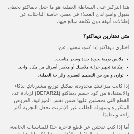
هذا التركيز على البساطة العملية هو ما جعل ديفاكتو يحظى
بقبول واسع لدى العملاء في مصر، خاصة الباحثات عن
إطلالات أنيقة دون تكلفة مبالغ فيها.
متى تختارين ديفاكتو؟
اختاري ديفاكتو إذا كنتِ تبحثين عن:
ملابس يومية بجودة جيدة وسعر مناسب.
إمكانية تجهيز خزانة ملابسكِ أو ملابس أسرتكِ من مكان واحد.
توازن واضح بين التصميم العصري والراحة العملية.
إذا كانت ميزانيتكِ محدودة، يمكنكِ توزيع مشترياتكِ بذكاء
والاستفادة من كود خصم ديفاكتو
(DEFAR21)
لزيادة عدد
القطع التي تحصلين عليها ضمن نفس الميزانية. العروض
المتكررة وسهولة الطلب عبر الإنترنت تجعل التجربة أكثر
راحة وتنظيمًا.
أما إذا كنتِ تبحثين عن قطع فاخرة جدًا للمناسبات الخاصة،