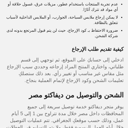
عدم تجربة المنتجات باستخدام عطور، مزيلات عرق، غسول حلاقة أو
أي مواد قد تترك آثارًا.
لا يمكن إرجاع ملابس السباحة، الجوارب، أو الملابس الداخلية لأسباب
تتعلق بالنظافة.
ضرورة الاحتفاظ بـ كود الإرجاع، حيث لن يتم قبول المرتجع بدونه لدى
شركة الشحن.
كيفية تقديم طلب الإرجاع
ادخلي إلى حسابكِ على الموقع، ثم توجهي إلى قسم
طلباتي، واختاري المنتج المراد إرجاعه وحددي سبب الإرجاع
مثل مقاس غير مناسب أو تغيير رأي. بعد ذلك ستصلكِ
تعليمات الشحن وكود الإرجاع لإتمام العملية بنجاح.
الشحن والتوصيل من ديفاكتو مصر
يوفر متجر ديفاكتو خدمة توصيل سريعة إلى جميع
المحافظات داخل مصر خلال مدة تتراوح بين 1 إلى 5 أيام
عمل، وذلك حسب موقعكِ الجغرافي. تتم عمليات التوصيل
خلال أيام العمل الرسمية فقط، ولا يتم التسليم في العطلات