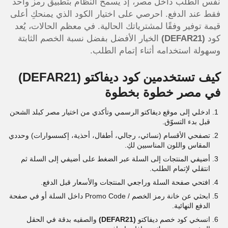
نفس الطلب داخل مصر، إذ يسمح النظام بتطبيق رمز واحد
فقط عند الدفع. احرصي على اختيار الكود الذي يمنحكِ أعلى
قيمة توفير وفقًا لمشترياتك الحالية. في معظم الحالات، يُعد
كود
(DEFAR21)
الخيار الأفضل بفضل نسبة الخصم الثابتة
وسهولة استخدامه أثناء إتمام الطلب.
كيف تستخدمين كود ديفاكتو
(DEFAR21)
في مصر خطوة بخطوة
ادخلي إلى موقع ديفاكتو الرسمي وتأكدي من اختيار مصر كبلد الشحن
قبل بدء التسوّق.
تصفحي الأقسام (نسائي، رجالي، أطفال، أحذية، إكسسوارات) وحددي
المقاس واللون المناسبين لكِ.
أضيفي المنتجات إلى السلة عبر الضغط على أضيفي إلى السلة ثم
انتقلي لإتمام الطلب.
افتحي صفحة السلة وراجعي المنتجات والأسعار قبل الدفع.
ابحثي عن خانة رمز الخصم / Promo Code داخل السلة أو في صفحة
الدفع النهائية.
انسخي كود خصم ديفاكتو
(DEFAR21)
والصقيه بدقة في الحقل