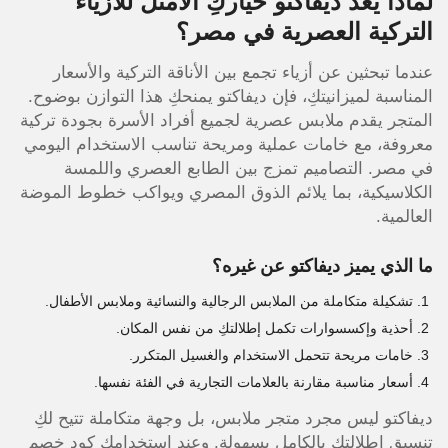
لماذا يعد ديفاكتو خياركِ الأمثل للأزياء
التركية العصرية في مصر؟
عندما تبحثين عن أزياء تجمع بين الأناقة التركية والأسعار
المناسبة لميزانيتكِ، فإن ديفاكتو يمنحكِ هذا التوازن بوضوح.
المتجر يقدم ملابس عصرية لجميع أفراد الأسرة بجودة تركية
معروفة، مع خامات عملية ومريحة تناسب الاستخدام اليومي
في مصر. التصاميم تمزج بين الطابع العصري واللمسة
الكلاسيكية، بما يلائم الذوق المصري ويواكب خطوط الموضة
العالمية.
ما الذي يميز ديفاكتو عن غيره؟
تشكيلة متكاملة من الملابس الرجالية والنسائية وملابس الأطفال.
أحذية وإكسسوارات تكمل إطلالتكِ من نفس المكان.
خامات مريحة تتحمل الاستخدام والغسيل المتكرر.
أسعار مناسبة مقارنة بالعلامات التجارية في الفئة نفسها.
ديفاكتو ليس مجرد متجر ملابس، بل وجهة متكاملة تتيح لكِ
تنسيق إطلالتكِ بالكامل بسهولة. وعند استخدامكِ كود خصم