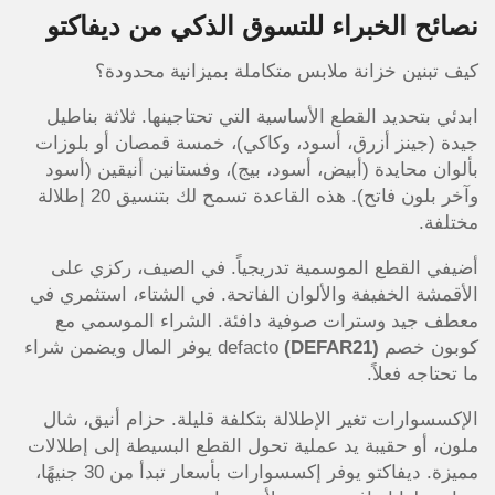
نصائح الخبراء للتسوق الذكي من ديفاكتو
كيف تبنين خزانة ملابس متكاملة بميزانية محدودة؟
ابدئي بتحديد القطع الأساسية التي تحتاجينها. ثلاثة بناطيل
جيدة (جينز أزرق، أسود، وكاكي)، خمسة قمصان أو بلوزات
بألوان محايدة (أبيض، أسود، بيج)، وفستانين أنيقين (أسود
وآخر بلون فاتح). هذه القاعدة تسمح لك بتنسيق 20 إطلالة
مختلفة.
أضيفي القطع الموسمية تدريجياً. في الصيف، ركزي على
الأقمشة الخفيفة والألوان الفاتحة. في الشتاء، استثمري في
معطف جيد وسترات صوفية دافئة. الشراء الموسمي مع
كوبون خصم defacto
(DEFAR21)
يوفر المال ويضمن شراء
ما تحتاجه فعلاً.
الإكسسوارات تغير الإطلالة بتكلفة قليلة. حزام أنيق، شال
ملون، أو حقيبة يد عملية تحول القطع البسيطة إلى إطلالات
مميزة. ديفاكتو يوفر إكسسوارات بأسعار تبدأ من 30 جنيهًا،