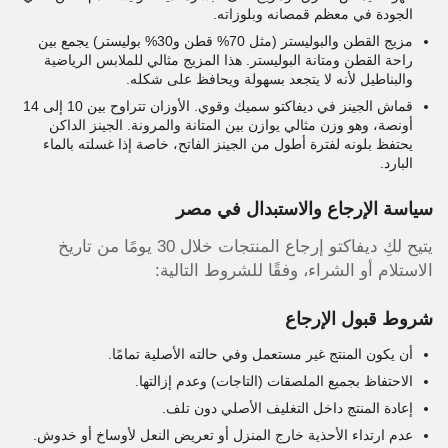
الجودة في معظم قمصانه وبلوزاته.
مزيج القطن والبوليستر (مثل 70% قطن و30% بوليستر) يجمع بين
راحة القطن ومتانة البوليستر. هذا المزيج مثالي للملابس الرياضية
والبناطيل لأنه لا يتجعد بسهولة ويحافظ على شكله.
قماش الجينز في ديفاكتو سميك وقوي. الأوزان تتراوح بين 10 إلى 14
أونصة، وهو وزن مثالي يوازن بين المتانة والمرونة. الجينز الداكن
يحتفظ بلونه لفترة أطول من الجينز الفاتح، خاصة إذا غسلته بالماء
البارد.
سياسة الإرجاع والاستبدال في مصر
يتيح لكِ ديفاكتو إرجاع المنتجات خلال 30 يومًا من تاريخ
الاستلام أو الشراء، وفقًا للشروط التالية:
شروط قبول الإرجاع
أن يكون المنتج غير مستعمل وفي حالته الأصلية تمامًا.
الاحتفاظ بجميع الملصقات (التاجات) وعدم إزالتها.
إعادة المنتج داخل التغليف الأصلي دون تلف.
عدم ارتداء الأحذية خارج المنزل أو تعريض النعل لأوساخ أو خدوش.