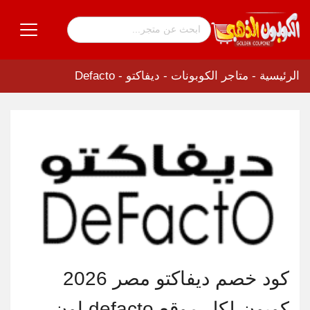
الرئيسية
-
متاجر الكوبونات
-
ديفاكتو - Defacto
كود خصم ديفاكتو مصر 2026
كوبون لكل موقع defacto اون