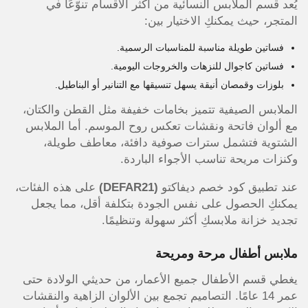
يُعد قسم الملابس النسائية من أكثر الأقسام تنوّعًا في
المتجر، حيث يمكنكِ الاختيار بين:
فساتين طويلة مناسبة للمناسبات الرسمية.
فساتين كاجوال للنزهات والخروجات اليومية.
بلوزات وقمصان أنيقة يسهل تنسيقها مع التنانير أو البناطيل.
الملابس الصيفية تتميز بخامات خفيفة مثل القطن والكتان،
مع ألوان فاتحة ونقشات تعكس روح الموسم. أما الملابس
الشتوية فتشمل سترات صوفية دافئة، معاطف طويلة،
وكنزات مريحة تناسب الأجواء الباردة.
عند تطبيق كود خصم ديفاكتو
(DEFAR21)
على هذه الفئات،
يمكنكِ الحصول على نفس الجودة بتكلفة أقل، مما يجعل
تجديد خزانة ملابسكِ أكثر سهولة وتنظيمًا.
ملابس أطفال مرحة ومريحة
يغطي قسم الأطفال جميع الأعمار، من حديثي الولادة حتى
عمر 14 عامًا. التصاميم تجمع بين الألوان الزاهية والنقشات