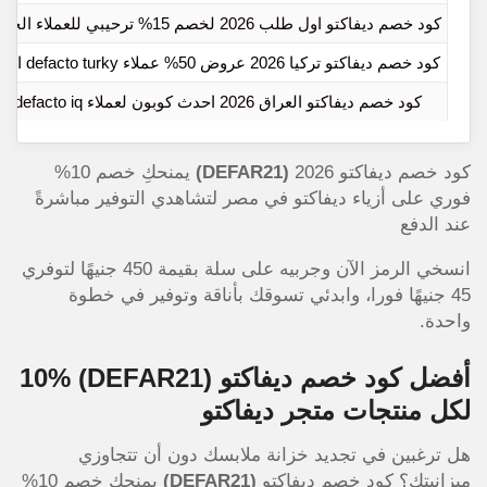
كود خصم ديفاكتو اول طلب 2026 لخصم 15% ترحيبي للعملاء الجدد
كود خصم ديفاكتو تركيا 2026 عروض 50% عملاء defacto turky الان
كود خصم ديفاكتو العراق 2026 احدث كوبون لعملاء defacto iq
كود خصم ديفاكتو 2026
(DEFAR21)
يمنحكِ خصم 10%
فوري على أزياء ديفاكتو في مصر لتشاهدي التوفير مباشرةً
عند الدفع
انسخي الرمز الآن وجربيه على سلة بقيمة 450 جنيهًا لتوفري
45 جنيهًا فورا، وابدئي تسوقك بأناقة وتوفير في خطوة
واحدة.
أفضل كود خصم ديفاكتو
(DEFAR21)
10%
لكل منتجات متجر ديفاكتو
هل ترغبين في تجديد خزانة ملابسك دون أن تتجاوزي
ميزانيتك؟ كود خصم ديفاكتو
(DEFAR21)
يمنحك خصم 10%