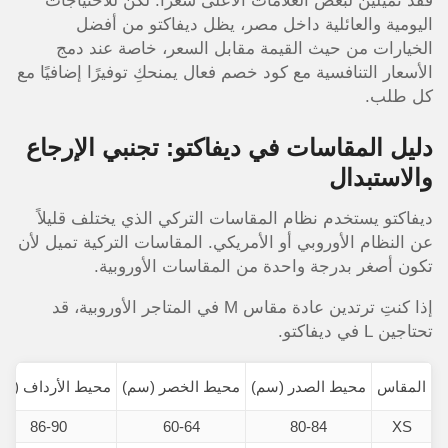
فقد تميلين لبعض العلامات الأعلى سعرًا. لكن للاحتياجات
اليومية والعائلية داخل مصر، يظل ديفاكتو من أفضل
الخيارات من حيث القيمة مقابل السعر، خاصة عند دمج
الأسعار التنافسية مع كود خصم فعال يمنحكِ توفيرًا إضافيًا مع
كل طلب.
دليل المقاسات في ديفاكتو: تجنبي الإرجاع
والاستبدال
ديفاكتو يستخدم نظام المقاسات التركي الذي يختلف قليلاً
عن النظام الأوروبي أو الأمريكي. المقاسات التركية تميل لأن
تكون أصغر بدرجة واحدة من المقاسات الأوروبية.
إذا كنتِ ترتدين عادة مقاس M في المتاجر الأوروبية، قد
تحتاجين L في ديفاكتو.
المقاس
محيط الصدر (سم)
محيط الخصر (سم)
محيط الأرداف (سم
86-90
60-64
80-84
XS