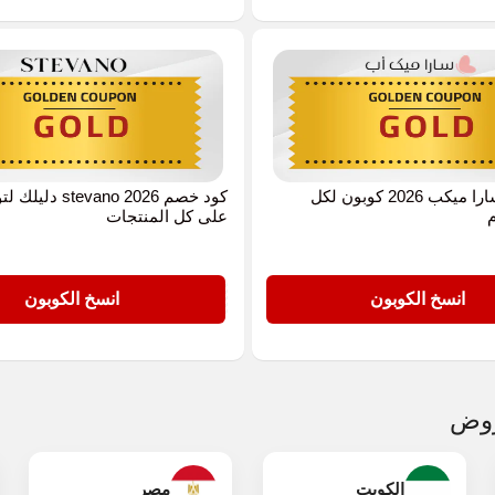
كود خصم سارا ميكب 2026 كوبون لكل
كود خصم evano 2026
على كل المنتجات
GOLD
انسخ الكوبون
انسخ الكوبون
روض
الكويت
مصر