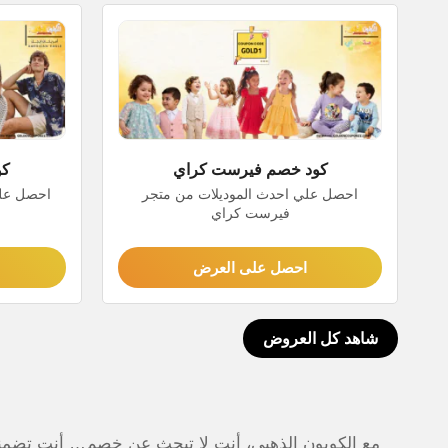
كود خصم فيرست كراي
كو
احصل علي احدث الموديلات من متجر
احصل علي
فيرست كراي
احصل على العرض
شاهد كل العروض
مع الكوبون الذهبي، أنت لا تبحث عن خصم… أنت تضمنه ن