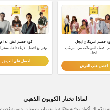
د خصم امريكان ايجل
كود خصم اتش اند ام
 افضل الموديلات من امريكان
وفر مع افضل الازياء داخل متجر ا
ايجل
احصل على العرض
احصل على العرض
لماذا تختار الكوبون الذهبي
قدّم لك أكواد مجرّبة وفعّالة باستمرار، وصفقات حصرية تُحدث ف