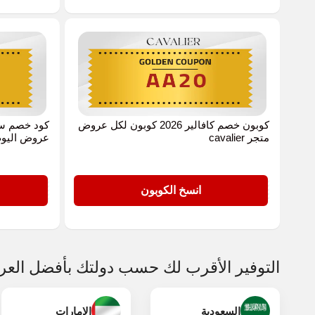
كوبون خصم كافالير 2026 كوبون لكل عروض
متجر cavalier
عروض اليوم
GOLD
AA20
انسخ الكوبون
التوفير الأقرب لك حسب دولتك بأفضل الع
السعودية
الامارات