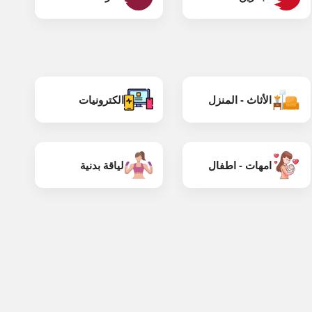
الأثاث - المنزل
الكترونيات
امهات - اطفال
لياقة بدنية