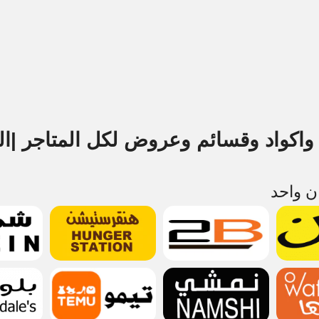
اكواد وقسائم وعروض لكل المتاجر |ال
ان واحد