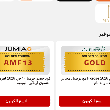
وفير
كوبون خصم Florose 2026 مع توصيل مجاني
كود خصم جوميا ١٠ ف
ة والدمام
التسوق اونلاين اليومية
AMF13
انسخ الكوبون
انسخ الكوبون