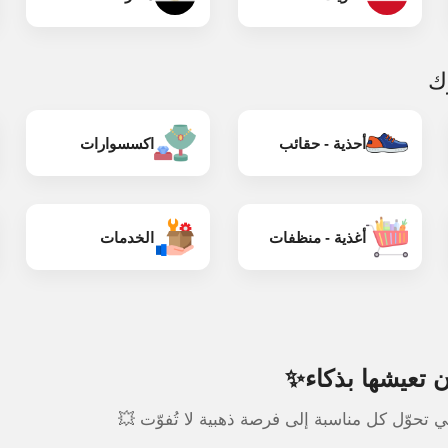
رك
أحذية - حقائب
اكسسوارات
أغذية - منظفات
الخدمات
 تعيشها بذكاء✨
تحوّل كل مناسبة إلى فرصة ذهبية لا تُفوّت 💥