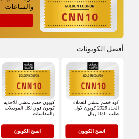
والساعات
CNN10
أفضل الكوبونات
كود خصم نمشي للعملاء
كوبون خصم نمشي للاحذيه
الجدد 2026 كوبون لاول
كوبون قوي لكل الموديلات
طلب =100 ريال
والمقاسات
CNN10
CNN10
انسخ الكوبون
انسخ الكوبون