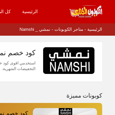
الرئيسية
كل الم
تخطي
إلى
المحتوى
الرئيسية
-
متاجر الكوبونات
-
نمشي _ Namshi
كود خصم نمشي 2026 النادر كوبون خصم وكوب
استخدمي اقوى كود خصم
التخفيضات الشهرية.
كوبونات مميزة
كود خصم نمش