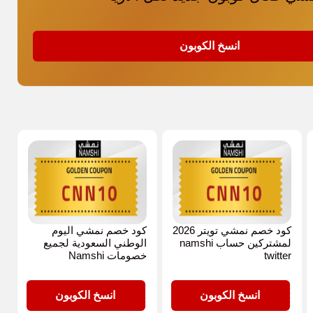
انسخ الكوبون
كود خصم نمشي تويتر 2026
كود خصم نمشي اليوم
لمشتركين حساب namshi
الوطني السعودية لجميع
twitter
خصومات Namshi
CNN10
CNN10
انسخ الكوبون
انسخ الكوبون