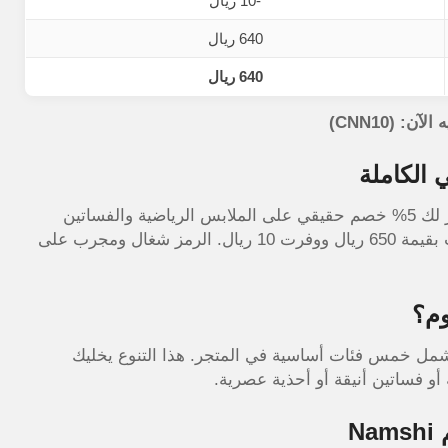
-10 ريال
640 ريال
640 ريال
 (CNN10)
كود خصم نمشي (CNN10) من موقع الكوبون الذهبي يوفر لك 5% خصم حقيقي على الملابس الرياضية والفساتين
والأحذية ومنتجات الجمال. جربت الكوبون اليوم على طلب بقيمة 650 ريال ووفرت 10 ريال. الرمز شغال ومجرب على
وم؟
شمل خمس فئات أساسية في المتجر. هذا التنوع يخليك
و فساتين أنيقة أو أحذية عصرية.