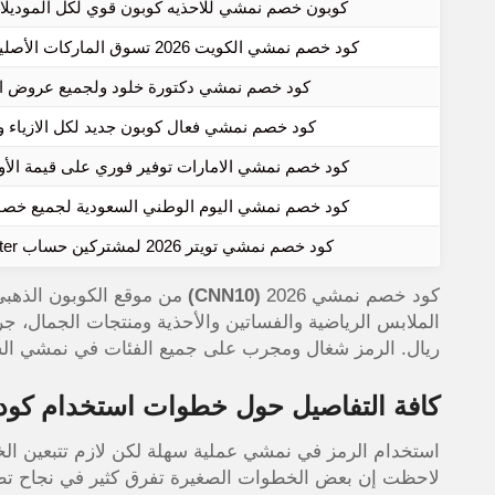
كوبون خصم نمشي للاحذيه كوبون قوي لكل الموديل
كود خصم نمشي الكويت 2026 تسوق الماركات الأصلية بتوفير حقيقي
كود خصم نمشي دكتورة خلود ولجميع عروض ا
كود خصم نمشي فعال كوبون جديد لكل الازياء 
كود خصم نمشي الامارات توفير فوري على قيمة الأ
كود خصم نمشي اليوم الوطني السعودية لجميع خصومات i
كود خصم نمشي تويتر 2026 لمشتركين حساب namshi twitter
كود خصم نمشي 2026
(CNN10)
من موقع الكوبون الذهبي ي
ريال. الرمز شغال ومجرب على جميع الفئات في نمشي الس
كافة التفاصيل حول خطوات استخدام كو
استخدام الرمز في نمشي عملية سهلة لكن لازم تتبعين الخ
لاحظت إن بعض الخطوات الصغيرة تفرق كثير في نجاح تط