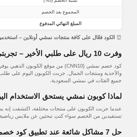
نسبة الخصم (5%)
المجموع بعد الخصم
المبلغ النهائي المدفوع
⏰
الكود
فعّال على
كافة منتجات نمشي أونلاين – استخدميه الآن:
وفرت 10 ريال على طلبي الأخير – تجربتي الكاملة
جميع الفئات في نمشي السعودية.
لماذا كوبون نمشي يستحق الاستخدام الي
عندما جربت الكوبون على منتجات مختلفة، اكتشفت إنه ي
تستفيدين من الخصم سواء كنتِ تبحثين عن ملابس رياضية أ
حل 7 مشاكل شائعة عند تطبيق كود خصم Namshi