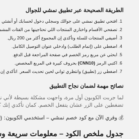
الطريقة الصحيحة عبر تطبيق نمشي للجوال
افتحي تطبيق نمشي على جوالك وسجلي دخول لحسابك أو أنشئي 
تصفحي الأقسام واختاري المنتجات اللي تحتاجينها من الفئات المشم
أضيفي المنتجات للسلة وتأكدي إن المجموع أكثر من 200 ريال.
اضغطي على (إتمام الطلب) وادخلي عنوان التوصيل الكامل.
ابحثي عن مربع رمز الخصم في صفحة المراجعة قبل الدفع.
اكتبي الرمز
(CNN10)
بحروف كبيرة في المربع المخصص.
اضغطي زر (تطبيق) وانتظري ثواني لحين تحديث السعر. اتأكدي إن التخفيض 5% تطبق 
نصائح مهمة لضمان نجاح التطبيق
لما جربت الكوبون أول مرة، واجهت مشكلة بسيطة لأني نس
تضغطين على الزر عشان يتفعل الخصم. كمان تأكدي إنك كات
💰
وفري الآن مع كود خصم نمشي – استخدمي الكوبون: (CNN10)
جدول ملخص الكود – معلومات سريعة وش