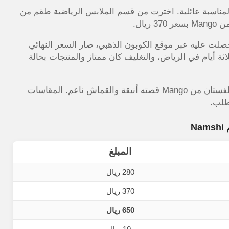
مناسبة عائلية. اخترت من قسم الملابس الرياضية طقم من
الكوبون اللي حصلت عليه عبر موقع الكوبون الذهبي، صار السعر النهائي
 وصلني بعد ثلاثة أيام في الرياض، والتغليف كان ممتاز والمنتجات بحالة
الطقم الرياضي من Adidas جودته عالية وقماشه مريح، والفستان من Mango قصته أنيقة والقماش ناعم. المقاسات
طلب.
N
المبلغ
280 ريال
370 ريال
650 ريال