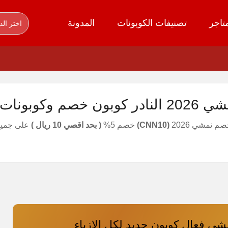
تاجر
تصنيفات الكوبونات
المدونة
اختر الد
ونات عروض namshi
 نمشي 2026
(CNN10)
خصم 5%
( بحد اقصي 10 ريال )
على جميع 
ي فعال كوبون جديد لكل الازياء