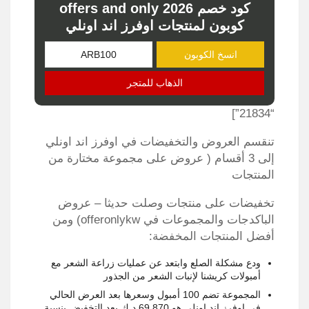
كود خصم offers and only 2026
كوبون لمنتجات اوفرز اند اونلي
انسخ الكوبون
الذهاب للمتجر
“21834”]
تنقسم العروض والتخفيضات في اوفرز اند اونلي
إلى 3 أقسام ( عروض على مجموعة مختارة من
المنتجات
تخفيضات على منتجات وصلت حديثا – عروض
الباكدجات والمجموعات في offeronlykw) ومن
أفضل المنتجات المخفضة:
ودع مشكلة الصلع وابتعد عن عمليات زراعة الشعر مع
أمبولات كريشنا لإنبات الشعر من الجذور
المجموعة تضم 100 أمبول وسعرها بعد العرض الحالي
في اوفرز اند اونلي هو 69.870 د.ك بعد التخفيض بنسبة