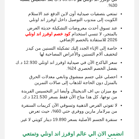
30%.
تمتعي بتصفيات صيدلية أون لاين الدفع عند الاستلام
الكويت إلى مندوب التوصيل داخل اوفرز اند اونلي
عند تسوق أحدث معروضات التشكيلة حديثة العرض
بالمتجر، لا تنسي استخدام
كود خصم اوفرز اند اونلي
2026 للاستفادة بالخصم الإضافي.
خاصة إلى الإباء الجدد إليك تشكيلة التسنين من كيدز
لتخفيف آلام التسنين والأعراض المصاحبة لها
سعر الباكدج الآن في صيدلية اوفرز اند اونلي 12.930 د.ك
بفضل الخصم الحصري 24%.
احصلي علي جسم ممشوق وتابعي معدلات الحرق
بالمنزل دون الحاجة للذهاب إلى صالات التمرين
مع ميزان بي اف الديجيتال وأيضا ابر التخسيس الفريدة
من نوعها، كل هذا متاح الآن فقط بسعر 121.530 د.ك.
لا تفوتي الفرص الذهبية وتسوقي الآن كريمات السنفرة
من بيرلامار مارين ووفري حتي 60%، حيث تعرض
سنفرة الجسم الأصلية بسعر 19.890 دينار كويتي لا غير.
انضمي الان الي عالم اوفرز اند اونلي وتمتعي