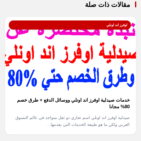
مقالات ذات صلة
اوفرز اند اونلي
خدمات صيدلية اوفرز اند اونلي ووسائل الدفع + طرق خصم
80% مجانا
صيدلية اوفرز اند اونلي اسم تجاري ذو ثقل متواجد في عالم التسوق
العربي ولكن ما هو طبيعة الخدمات التي يقدمها...