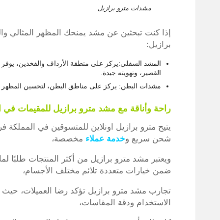
مشدات مترو برازيل
إذا كنت تبحثين عن مشد يمنحك المظهر المثالي وال
برازيل:
المشد السفلي:يركز على منطقة الأرداف والفخذين، يوفر د
القصير، وتهويته جيدة.
مشدات البطن: يركز على مناطق البطن، لتحسين المظهر م
راحة وأناقة مع مشد مترو برازيل للمقيمات في ا
يتيح مترو برازيل اونلاين للمتسوقين في المملكة ف
شحن سريع و
خدمة عملاء
مخصصة،
ويعتبر مشد مترو برازيل من أكثر المنتجات طلبًا ل
ضمن خيارات متعددة تلائم مختلف الأجسام،
تجارب مشد مترو برازيل تؤكد رضا العميلات، حيث أ
الاستخدام ودقة المقاسات،