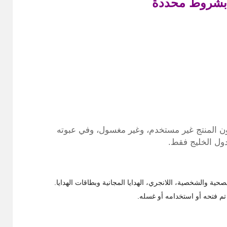
 بشروط محددة
metrobraz ضرورة أن يكون المنتج غير مستخدم، وغير مغسول، وفي عبوته
دول الخليج فقط.
حية والشخصية، اللانجري، الهدايا المجانية وبطاقات الهدايا.
م فتحه أو استخدامه أو غسله.