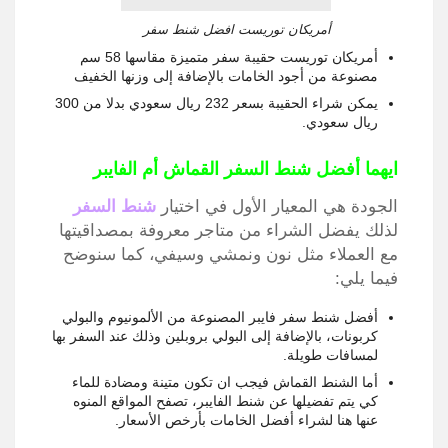
أمريكان توريست افضل شنط سفر
أمريكان توريست حقيبة سفر متميزة مقاسها 58 سم
مصنوعة من أجود الخامات بالإضافة إلى وزنها الخفيف
يمكن شراء الحقيبة بسعر 232 ريال سعودي بدلا من 300
ريال سعودي.
ايهما أفضل شنط السفر القماش أم الفايبر
الجودة هي المعيار الأول في اختيار
شنط السفر
لذلك يفضل الشراء من متاجر معروفة بمصداقيتها
مع العملاء مثل نون ونمشي وسيفي، كما سنوضح
فيما يلي:
أفضل شنط سفر فايبر المصنوعة من الألمونيوم والبولي
كربونات، بالإضافة إلى البولي بروبلين وذلك عند السفر بها
لمسافات طويلة.
أما الشنط القماش فيجب ان تكون متينة ومضادة للماء
كي يتم تفضيلها عن شنط الفايبر، تصفح المواقع المنوه
عنها هنا لشراء أفضل الخامات بأرخص الأسعار.