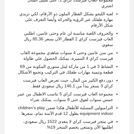
اشتري
لعبة الليجو بشكل القطار الملون ذو الأرقام، لكي تزيدي
مهارة طفلك عبر الرؤية والحركة وأيضا التعرف على
شكل الأرقام
والحروف اللعبة مناسبة لن عام وحتى عامين، اطلبي
العاب فيرست كراي 2 القطار الآن بسعر 85,36 ريال
سعوي.
من سن عامين وحتى 4 سنوات شاهدي مجموعة العاب
فيرست كراي 4 المميزة، يمكنك الحصول علي طاولة
النشاط 3 في 1 من ماركة ليتل ستوري المكونة من 69
قطعة وتنمية مهارات طفلك في التركيب وتجمع الأشكال
دون دفع الكثير من المال، حيث تعرض العاب فيرست
كراي 3 بسعر يبدأ من 146,1 ريال سعودي فقط.
مجموعة العاب فيرست كراي 5 تناسب الاطفال من عمر
خمس سنوات لفوق حتى 8 سنوات، يمكنك شراء
الترامبولين المسلية للأطفال هكذا ضمن children’s play
equipment indoor بطول 12 قدم الآمنة تمام، سعرها
في متجر فيرست كراي لا يتعدى 1522 ريال سعودي،
اطلبيها الآن وتمتعي بخصم المتجر 19%.