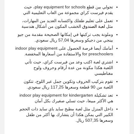
تجولي بين قطع play equipment for schools، حيث
يقدم فيرست كراي مجموعة من العاب التعليمية التي
تعمل على تعليم طفلك واكتسابه العديد من المهارات،
مثل
لعبة الصندوق
الخشب المكون من أشكال هندسية
وملونة يجب تركبتها في إمكانها الصحيحة مقدمة من جيو
بينجي من دجيكو وسعرها 57,04 ريال سعودي.
أمامك أيضا فرصة الحصول على indoor play equipment
for preschoolers والاستفادة من أسعارها المخفضة.
اشتري لعبة اكتب وعد من فيرست كراي، حيث تأتي
اللعبة هكذا مكونة من عدة أرقام وحروف ولوح
مغناطيسي
تقوم بتركيب الحروف وتكوين جمل عبر اللوح، تتكون
اللعبة من 90 قطعة وسعرها 117,25 ريال سعودي.
تعد تشكيلة indoor play equipment for kindergarten
هي الأكثر مبيعا، حيث تسلي صغيرك بكل آمان
داخل المنزل مثل لعبة مطبخ سايد باي سايد ذات الحجم
الكبير التي يمكن هكذا أن يتشارك بها أكثر من طفل
وسعرها 507,35 ريال.