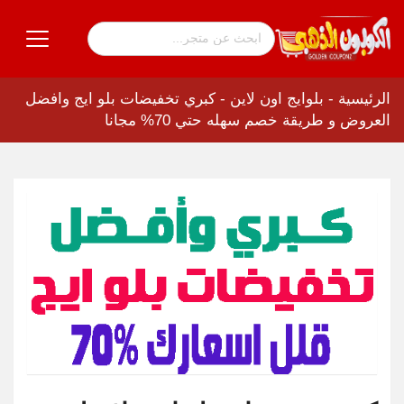
الرئيسية
-
بلوايج اون لاين
-
كبري تخفيضات بلو ايج وافضل
العروض و طريقة خصم سهله حتي 70% مجانا