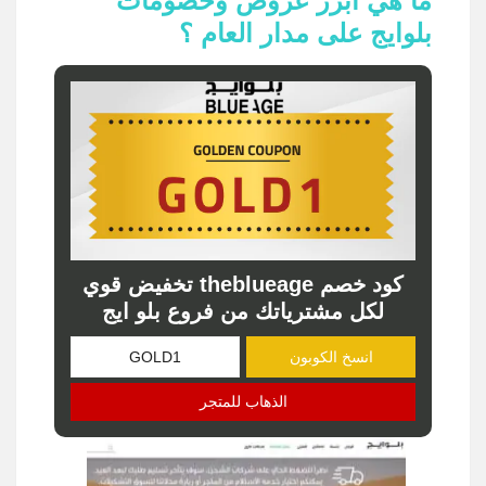
ما هي أبرز عروض وخصومات
بلوايج على مدار العام ؟
كود خصم theblueage تخفيض قوي
لكل مشترياتك من فروع بلو ايج
انسخ الكوبون
الذهاب للمتجر