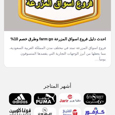
احدث دليل فروع اسواق المزرعة farm go وطرق خصم 10%
فروع اسواق المزرعة تمتد في مختلف مدن المملكة العربية السعودية،
مما يجعلها من أبرز الوجهات التجارية التي يقصدها المتسوقون
يومياً....
أشهر المتاجر