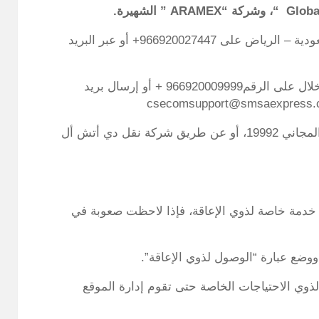
Globa
“، وشركة “
ARAMEX
” الشهيرة.
شركة Aramex السعودية – الرياض على 966920027447+ أو عبر البريد
وشركة SMSA Express ويمكن التواصل معها من خلال على الرقم966920009999 + أو إرسال بريد
أو من خلال البريد البريد السعودي من خلال الرقم المجاني 19992، أو عن طريق شركة نقل دي أتش أل
خدمة خاصة لذوي الإعاقة، فإذا لاحظت صعوبة في
وضع عبارة “الوصول لذوي الإعاقة”.
لذوي الاحتياجات الخاصة حتى تقوم إدارة الموقع