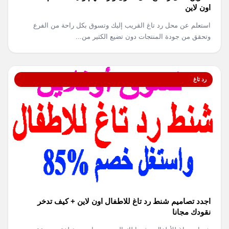
اون لاين
استعلم عن محل رد تاغ القريب إليك وتسوق بكل راحة من الفرع
وتحقق من جودة المنتجات دون تضيع الكثير من...
رد تاغ
اجدد تصاميم شنط رد تاغ للاطفال اون لاين + كيف تدخر
نقودك مجانا