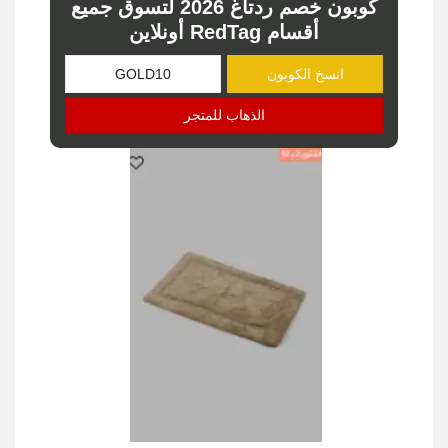
كوبون خصم ردتاغ 2026 لتسوق جميع
أقسام RedTag أونلاين
انسخ الكوبون
الذهاب للمتجر