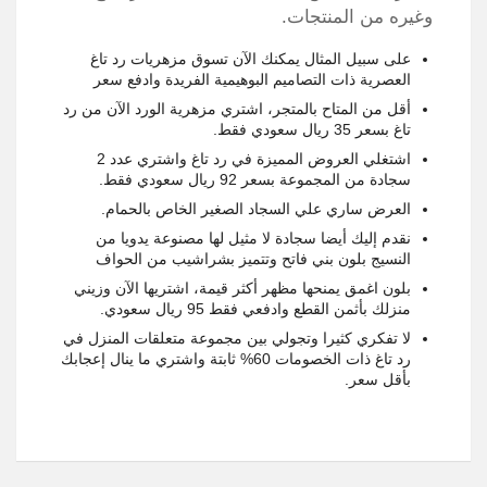
وغيره من المنتجات.
على سبيل المثال يمكنك الآن تسوق مزهريات رد تاغ
العصرية ذات التصاميم البوهيمية الفريدة وادفع سعر
أقل من المتاح بالمتجر، اشتري مزهرية الورد الآن من رد
تاغ بسعر 35 ريال سعودي فقط.
اشتغلي العروض المميزة في رد تاغ واشتري عدد 2
سجادة من المجموعة بسعر 92 ريال سعودي فقط.
العرض ساري علي السجاد الصغير الخاص بالحمام.
نقدم إليك أيضا سجادة لا مثيل لها مصنوعة يدويا من
النسيج بلون بني فاتح وتتميز بشراشيب من الحواف
بلون اغمق يمنحها مظهر أكثر قيمة، اشتريها الآن وزيني
منزلك بأثمن القطع وادفعي فقط 95 ريال سعودي.
لا تفكري كثيرا وتجولي بين مجموعة متعلقات المنزل في
رد تاغ ذات الخصومات 60% ثابتة واشتري ما ينال إعجابك
بأقل سعر.