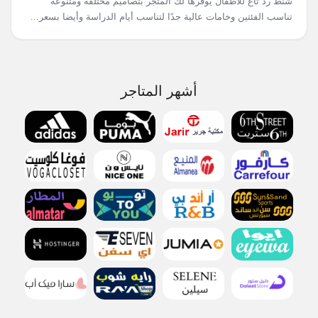
شنط رد تاغ للأطفال يوفرها لك المتجر بتصاميم مختلفة ومتنوعة
تناسب الفئتين وخامات عالية جدًا لتناسب أيام الدراسة وأيضا بسعر...
أشهر المتاجر