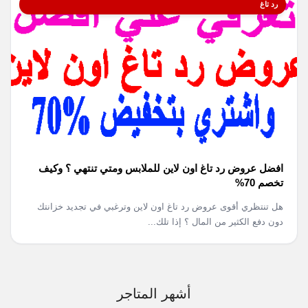
رد تاغ
افضل عروض رد تاغ اون لاين للملابس ومتي تنتهي ؟ وكيف
تخصم 70%
هل تنتظري أقوى عروض رد تاغ اون لاين وترغبي في تجديد خزانتك
دون دفع الكثير من المال ؟ إذا تلك...
أشهر المتاجر