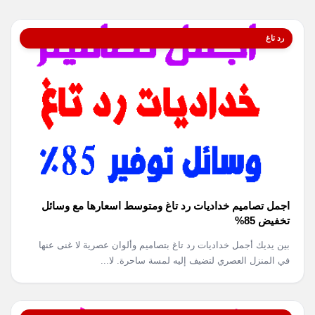
رد تاغ
اجمل تصاميم خداديات رد تاغ ومتوسط اسعارها مع وسائل
تخفيض 85%
بين يديك أجمل خداديات رد تاغ بتصاميم وألوان عصرية لا غنى عنها
في المنزل العصري لتضيف إليه لمسة ساحرة. لا...