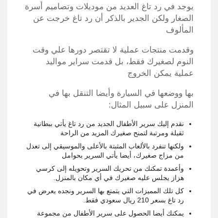
يوجد في رد تاغ العديد من موديلات وتصاميم أسرة
الصغار ولكن الجدير بالذكر أن رد تاغ خرجت عن
المألوف
وقدمت منتجات عملية لا تقتصر دورها علي وقت
النوم لصغيرك فقط، بل قدمت سراير مواليد
عملية يمكن الخروج
بها ووضعها في السيارة وأيضا التنقل بها في
المنزل على سبيل المثال:
نقدم إليك سرير الأطفال الجديد من رد تاغ يأتي ببطانية
ثقيلة ومرتبة لتمنح صغيرك المزيد من الراحة
ولكنها تنفرد بالألعاب المثبتة بالأعلى والموسيقي إلى تعدل
من مزاج صغيرك، أيضا يأتي السرير بحوامل
وأعمدة تمكنك من تحريك السرير وتحويله إلى كرسي
هزاز يجلس عليه صغيرك في أي مكان بالمنزل.
كل تلك المميزات التي يتمتع بها السرير ونجده يعرض في
رد تاغ بسعر 210 ريال سعودي فقط.
يمكنك أيضا الحصول على سرير الأطفال من مجموعة