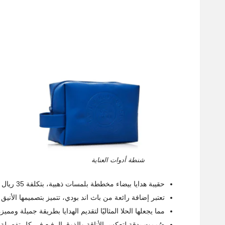
شنطة أدوات العناية
حقيبة هدايا بيضاء مخططة بلمسات ذهبية، بتكلفة 35 ريال سعودي،
تعتبر إضافة رائعة من باث اند بودي، تتميز بتصميمها الأنيق 
مما يجعلها الحلا المثاليًا لتقديم الهدايا بطريقة جميلة ومميز
صُممت بدقة لتعكس الأناقة والذوق الرفيع في كل تفصيلة.