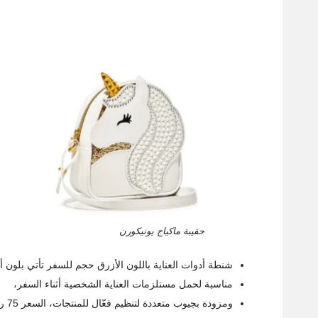
حقيبة ماكياج يونيكورن
شنطة أدوات العناية باللون الأزرق حجم للسفر تأتي بلون 
مناسبة لحمل مستلزمات العناية الشخصية أثناء السفر،
ومزودة بجيوب متعددة لتنظيم فعّال للمنتجات، السعر 75 ريال سعودي.