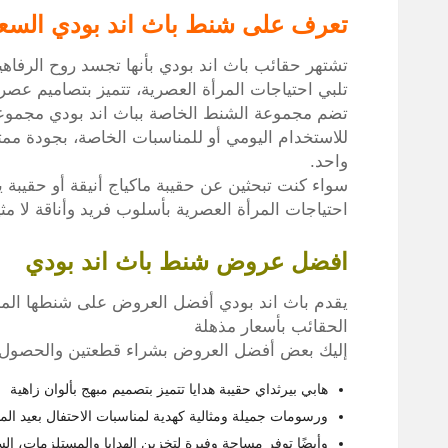
تعرف على شنط باث اند بودي السعو
تشتهر حقائب باث اند بودي بأنها تجسد روح الرفا
تلبي احتياجات المرأة العصرية، تتميز بتصاميم عصر
تضم مجموعة الشنط الخاصة بباث اند بودي مجموعة و
للاستخدام اليومي أو للمناسبات الخاصة، بجودة ممتا
واحد.
سواء كنت تبحثين عن حقيبة ماكياج أنيقة أو حقيبة ي
احتياجات المرأة العصرية بأسلوب فريد وأناقة لا مثي
افضل عروض شنط باث اند بودي
يقدم باث اند بودي أفضل العروض على شنطها المم
الحقائب بأسعار مذهلة
إليك بعض أفضل العروض بشراء قطعتين والحصول عل
هابي بيرثداي حقيبة هدايا تتميز بتصميم مبهج بألوان زاهية
ورسومات جميلة ومثالية كهدية لمناسبات الاحتفال بعيد المي
وأيضًا توفر مساحة وفيرة لتخزين الهدايا والمستلزمات، السعر 33 ريال س