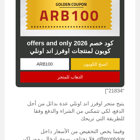
كود خصم offers and only 2026
كوبون لمنتجات اوفرز اند اونلي
انسخ الكوبون
الذهاب للمتجر
“21834”]
يتيح متجر اوفرز اند اونلي عدة بدائل من أجل
الدفع، لكي تتمكني من الشراء والدفع وفقا
للطريقة التي تريحك
وفيما يخص التخفيض من الأسعار داخل
offeronlykw، فلا تحتاجي سوي إدخال رموز اكبر