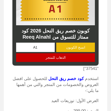
كوبون خصم ريق النحل 2026 كود
ممتاز للتسوق من Reeq Alnahl
انسخ الكوبون
الذهاب للمتجر
“37541”]
استخدم
كود خصم ريق النحل
للحصول على افضل
العروض والخصومات من المتجر والتي من أهمها
ما يلي:-
العرض الأول: توزيعات العيد
السعر: 299.00 ر.س