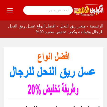
الرئيسية
-
متجر ريق النحل
-
افضل انواع عسل ريق النحل
للرجال وفوائدة وكيف تخفض سعره 20%