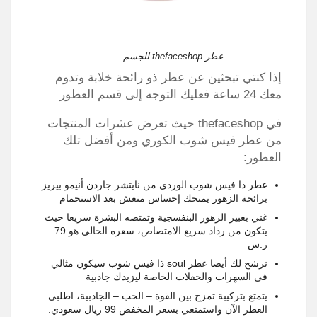
عطر thefaceshop للجسم
إذا كنتي تبحثين عن عطر ذو رائحة خلابة وتدوم
معك 24 ساعة فعليك التوجه إلى قسم العطور
في thefaceshop حيث تعرض عشرات المنتجات
من عطر فيس شوب الكوري ومن أفضل تلك
العطور:
عطر ذا فيس شوب الوردي من نايتشر جاردن أنيمو بيريز
برائحة الزهور يمنحك إحساس منعش بعد الاستحمام
غني بعبير الزهور البنفسجية وتمتصه البشرة سريعا حيث
يتكون من رذاذ سريع الامتصاص، سعره الحالي هو 79
ر.س
نرشح لك أيضا عطر soul ذا فيس شوب سيكون مثالي
في السهرات والحفلات الخاصة ليزيدك جاذبية
يتمتع بتركيبة تمزج بين القوة – الحب – الجاذبية، اطلبي
العطر الآن واستمتعي بسعر المخفض 99 ريال سعودي.