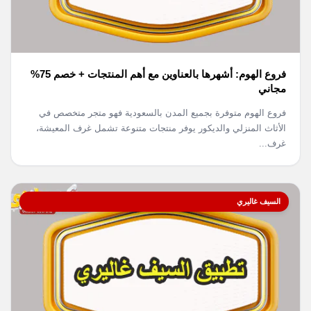
فروع الهوم: أشهرها بالعناوين مع أهم المنتجات + خصم 75%
مجاني
فروع الهوم متوفرة بجميع المدن بالسعودية فهو متجر متخصص في
الأثاث المنزلي والديكور يوفر منتجات متنوعة تشمل غرف المعيشة،
غرف...
السيف غاليري