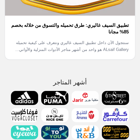
تطبيق السيف غاليري: طرق تحميله والتسوق من خلاله بخصم
85% مجانا
سنتجول الآن داخل تطبيق السيف غاليري ونتعرف على كيفية تحميله
ALsaif Gallery هو واحد من أشهر متاجر الأدوات المنزلية والأواني...
أشهر المتاجر