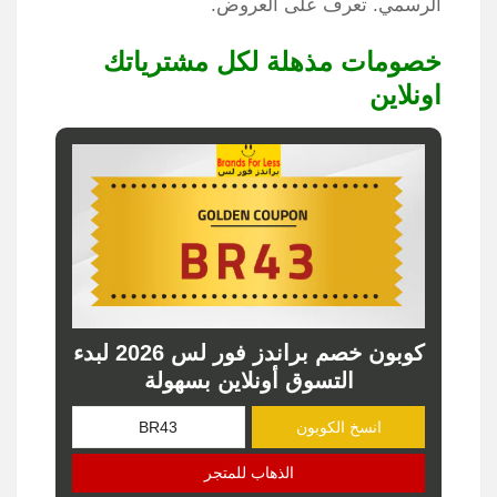
الرسمي. تعرف على العروض​.
خصومات مذهلة لكل مشترياتك
اونلاين
كوبون خصم براندز فور لس 2026 لبدء
التسوق أونلاين بسهولة
انسخ الكوبون
الذهاب للمتجر