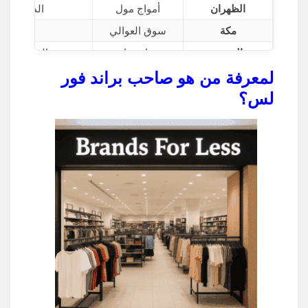
الظهران
أمواج مول
الدور العل
مكة
سوق العوالي
حي العو
المدينة
منار مول
الطابق الارضى، البوابه 
لمعرفة من هو صاحب براند فور
تبوك
بارك مول
الدور الارضى، 
لس؟
مول جبويل سنومي
مول جبويل سنومي
الجبيل البلد، 