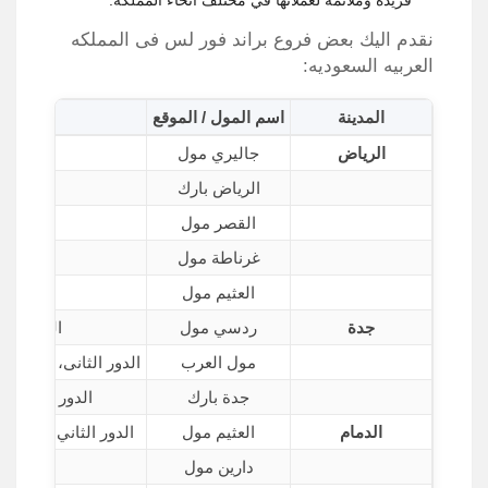
فريدة وملائمة لعملائها في مختلف أنحاء المملكة.
نقدم اليك بعض فروع براند فور لس فى المملكه
العربيه السعوديه:
المدينة
اسم المول / الموقع
الرياض
جاليري مول
الرياض بارك
القصر مول
الدور 
غرناطة مول
التوسعة
العثيم مول
الر
جدة
ردسي مول
الدور الا
مول العرب
الدور الثانى، بوابه 5 و 6، مول العرب سنومي، طريق المدينة المنورة،
جدة بارك
الدور الأول، بالقرب من ال
الدمام
العثيم مول
الدور الثاني، بوابة 3، طريق الأمير محمد بن فهد، الشفا، مول العثيم
دارين مول
الدور الع