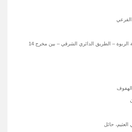
الفرعي
تستطيع أن تذهب إلى العثيم مول – الربوة – منطقة الربوة – الطريق الدائري الشرقي – بين مخرج 14
الهفوف
العثيم، حائل