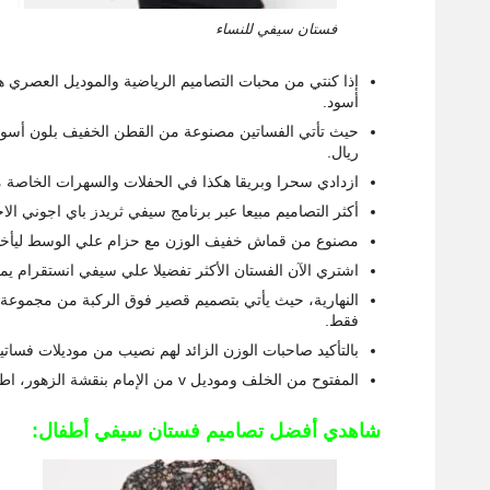
فستان سيفي للنساء
إذا كنتي من محبات التصاميم الرياضية والموديل العصري
أسود.
ريال.
ازدادي سحرا وبريقا هكذا في الحفلات والسهرات الخاصة 
أكثر التصاميم مبيعا عبر برنامج سيفي ثريدز باي اجوني
مصنوع من قماش خفيف الوزن مع حزام علي الوسط ليأخذ شكل جسمك وسعره ا
اشتري الآن الفستان الأكثر تفضيلا علي سيفي انستقرام ي
فقط.
بالتأكيد صاحبات الوزن الزائد لهم نصيب من موديلات فسا
المفتوح من الخلف وموديل v من الإمام بنقشة الزهور، اطلبيه الآن واستخدمي كود خصم سيفي لشراءه فقط ب 350 ر.س.
شاهدي أفضل تصاميم فستان سيفي أطفال: