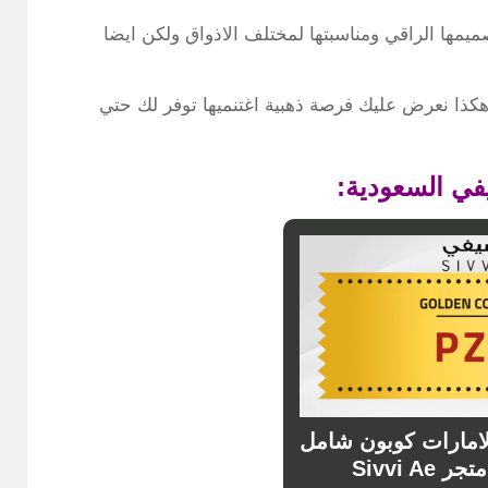
مها الراقي ومناسبتها لمختلف الاذواق ولكن ايضا
ذا نعرض عليك فرصة ذهبية اغتنميها توفر لك حتي
ي السعودية:
امارات كوبون شامل
Sivvi Ae