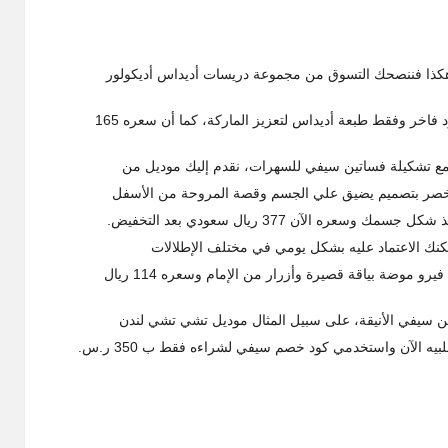
 هكذا فننصحك التسوق من مجموعة دريسات أديداس أديكولور
حيث تأتي الفساتين مصنوعة من القطن الخفيف بلون أسود فاخر وفقط طبعة أديداس لتعزيز الماركة، كما أن سعره 165
مع تشكيلة فساتين سيفي للسهرات، نقدم إليك موديل من
 الاخصر بتصميم يضيق علي الجسم وقصة المروحة من الأسفل
لآن 377 ريال سعودي بعد التخفيض.
مكنك الاعتماد عليه بشكل يومي في مختلف الإطلالات
النهارية، حيث يأتي بتصميم قصير فوق الركبة من مجموعة فيرو موضة بياقة قصيرة وأزرار من الإمام وسعره 114 ريال
تين سيفي الأنيقة، على سبيل المثال موديل تشي تشي لندن