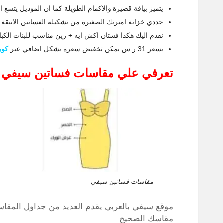
يتميز بياقة قصيرة والاكمام الطويلة كما ان الموديل يتسع الي الاسفل ا
جددي خزانة اميرتك الصغيرة من تشكيلة الفساتين الانيق
نقدم اليك هكذا فستان اكش ايه + زين مناسب للبنات الكبار حتي سن 10 سنوات بلون رمادي
بسعر 31 ر.س يمكن تخفيض سعره بشكل اضافي عبر
كوب
تعرفي علي مقاسات فساتين سيفي:
مقاسات فساتين سيفي
موقع سيفي بالعربي يقدم العديد من جداول المقاس
مقاسك الصحيح