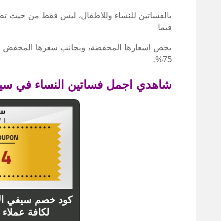
بالفساتين للنساء وللاطفال، ليس فقط من حيث تصمي
فيما
يخص اسعارها المخفضة، وبجانب سعرها المخفض هك
75%.
شاهدي اجمل فساتين النساء في سيف
كود خصم سيفي ال
لكافة عملاء متجر 