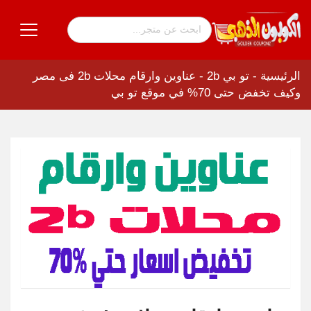
الرئيسية
-
تو بي 2b
-
عناوين وارقام محلات 2b فى مصر
وكيف تخفض حتى 70% في موقع تو بي