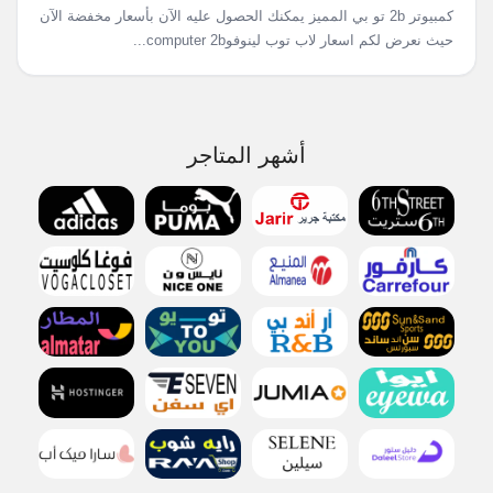
كمبيوتر 2b تو بي المميز يمكنك الحصول عليه الآن بأسعار مخفضة الآن
حيث نعرض لكم اسعار لاب توب لينوفوcomputer 2b...
أشهر المتاجر