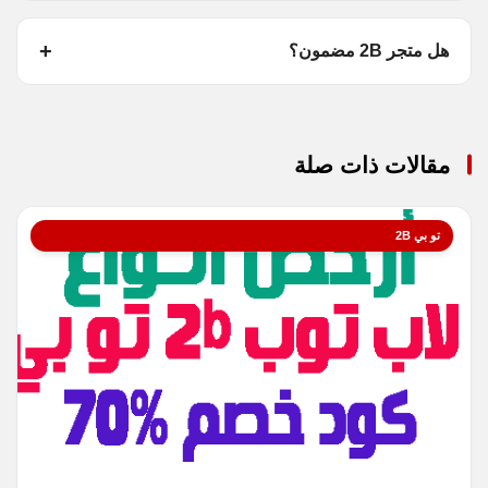
هل متجر 2B مضمون؟
مقالات ذات صلة
تو بي 2B