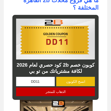
ما هي فروع محلات 2b القاهرة
المختلفة ؟
كوبون خصم 2b كود حصري لعام 2026
لكافة مشترياتك من تو بي
انسخ الكوبون
الذهاب للمتجر