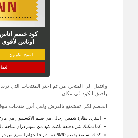
اوناس لأقوى عرو
انسخ الكوبون
الذها
وانتقل إلى المتجر، من ثم اختر المنتجات التي تري
بلصق الكود في مكان
الخصم لكي تستمتع بالعرض ولعل أبرز منتجات موقع
اشتري نظارة شمس رجالي من قسم الاكسسوار من مارغة غ
كما يمكنك شراء قبعة باكيت كود من سوبر دراي متاحة باللو
كذلك استمتع بخصم 30% عند شراء الحزام المميز من دولتشي أند غابانا مصنوع من الجلد مع إبزيم وملمس بارز.