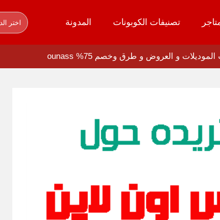
تاجر
تصنيفات الكوبونات
المدونة
اختر الد
موديلات و العروض و طرق وخصم 75% ounass