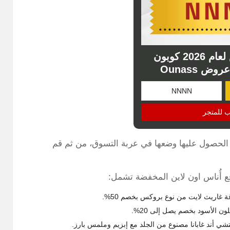
كود خصم اناس لعام 2026 كوبون
ض Ounass
ب للمتجر
د الحصول عليها وضعها في عربة التسوق، من ثم قم
 أُناس اون لاين المخفضة تشمل:
اريث لايت من نوع بروكس بخصم 50%.
ن الأسود بخصم يصل إلى 20%.