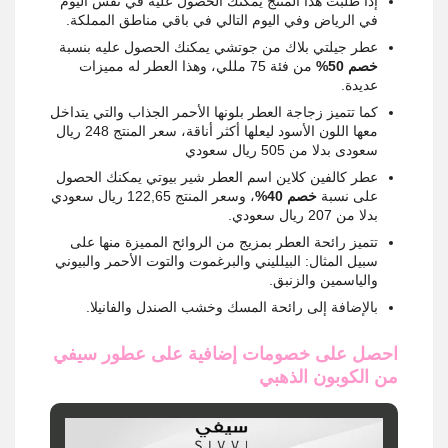
إذا طلبت هذا المنتج يمكنك الحصول عليه في نفس اليوم
في الرياض وفي اليوم التالي في باقي مناطق المملكة.
عطر جيلتي بلاك من جوتشي يمكنك الحصول عليه بنسبة
خصم 50%
من فئة 75 مللي، وهذا العطر له مميزات
عديدة.
كما تتميز زجاجة العطر بلونها الأحمر الجذاب والتي يتداخل
معها اللون الأسود ليعلها أكثر أناقة، سعر المنتج 248 ريال
سعودى بدلا من 505 ريال سعودي
عطر كالفين كلاين اسم العطر شير بيوتي يمكنك الحصول
على نسبة
خصم 40%
، وسعر المنتج 122,65 ريال سعودي
بدلا من 207 ريال سعودي.
تتميز رائحة العطر بمزيج من الروائح المميزة منها على
سبيل المثال: البيلليني والبرغموت والتوت الأحمر والبيوني
والياسمين والزنبق.
بالإضافة إلى رائحة المسك وخشب الصندل والفانيلا.
احصل على خصومات إضافية على عطور سيفي
من الكوبون الذهبي