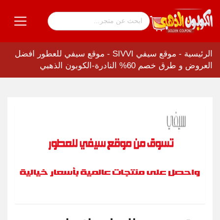
الرئيسية
-
موقع سيفي SIVVI
-
موقع سيفي للعطور افضل
العروض و طرق خصم 60% النادرة-الكوبون الذهبي