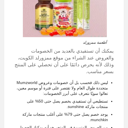
أطعمة ممزورلد
يمكنك أن تستفيدي بالعديد من الخصومات
والعروض عند الشراء من موقع ممزورلد الكويت،
وذلك لأنه يحرص دائمًا على أن تحصلي على المنتج
بسعر مناسب.
ليس ذلك فحسب بل أن خصومات وعروض Mumzworld
متجددة طوال العام ولا تقتصر على فترة أو موسم معين،
تعالوا سويًا نتعرف على أبرز الخصومات:
تستطيعي أن تستفيدي بخصم يصل حتى 50% على
منتجات ماركة sunshine.
يوجد خصم يصل حتى 79% على أغلب منتجات ماركة
munchkin.
من العروض المتميزة في المتجر هو أنه يمكنك الحصول