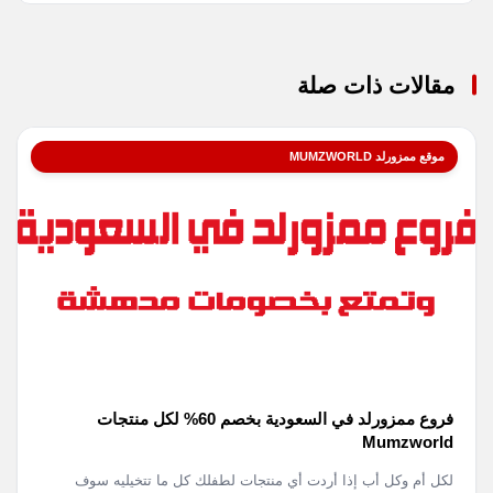
مقالات ذات صلة
موقع ممزورلد MUMZWORLD
فروع ممزورلد في السعودية بخصم 60% لكل منتجات
Mumzworld
لكل أم وكل أب إذا أردت أي منتجات لطفلك كل ما تتخيليه سوف