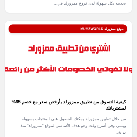
تجدينه بكل سهولة لدى فروع ممزورلد في...
موقع ممزورلد MUMZWORLD
كيفية التسوق من تطبيق ممزورلد بأرخص سعر مع خصم 65%
لمشترياتك
من خلال تطبيق ممزورلد يمكنك الحصول على المنتجات بسهولة
ويسر، وفي أسرع وقت وهو هدف الأساسي لموقع “ممزورلد” منذ
بداية...