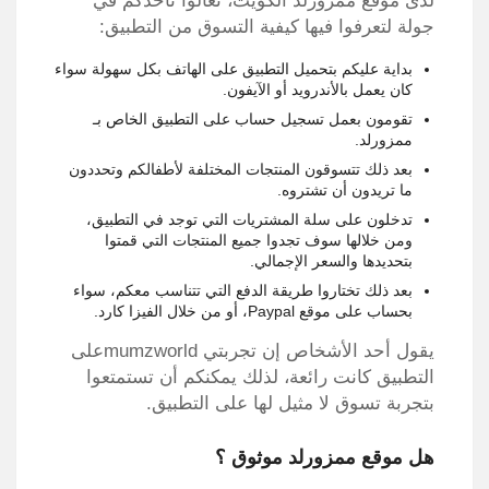
لدى موقع ممزورلد الكويت، تعالوا نأخذكم في
جولة لتعرفوا فيها كيفية التسوق من التطبيق:
بداية عليكم بتحميل التطبيق على الهاتف بكل سهولة سواء
كان يعمل بالأندرويد أو الآيفون.
تقومون بعمل تسجيل حساب على التطبيق الخاص بـ
ممزورلد.
بعد ذلك تتسوقون المنتجات المختلفة لأطفالكم وتحددون
ما تريدون أن تشتروه.
تدخلون على سلة المشتريات التي توجد في التطبيق،
ومن خلالها سوف تجدوا جميع المنتجات التي قمتوا
بتحديدها والسعر الإجمالي.
بعد ذلك تختاروا طريقة الدفع التي تتناسب معكم، سواء
بحساب على موقع Paypal، أو من خلال الفيزا كارد.
يقول أحد الأشخاص إن تجربتي mumzworldعلى
التطبيق كانت رائعة، لذلك يمكنكم أن تستمتعوا
بتجربة تسوق لا مثيل لها على التطبيق.
هل موقع ممزورلد موثوق ؟