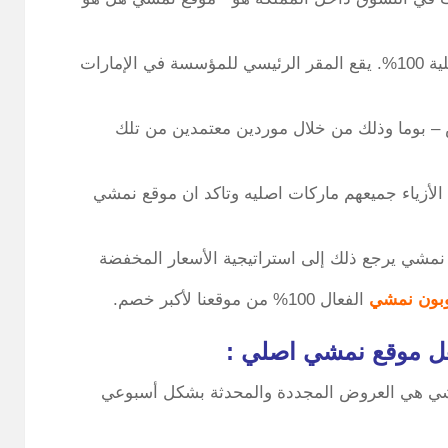
نعم موقع نمشي Namshi اصلي يعرض منتجات أصلية 100%. يقع المقر الرئيسي للمؤسسة في الإمارات
س – بوما وذلك من خلال موردين معتمدين من تلك
من 700 ماركة في مجال الأزياء جميعهم ماركات اصليه وتاكد ان موقع نمشي
نمشي يرجع ذلك إلى استراتيجية الأسعار المخفضة
بون نمشي
الفعال 100% من موقعنا لأكبر خصم.
ل موقع نمشي اصلي :
مشي هي العروض المجددة والمحدثة بشكل أسبوعي