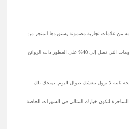
ه من علامات تجارية مضمونة يستوردها المتجر من
لذا اشتري من عطور نمشي دون قلق وتمتع بالخصومات التي تصل إلى 40% على العطور ذات الروائح
ة ثابتة لا تزول تنعشك طوال اليوم. تمنحك تلك
لساحرة لتكون خيارك المثالي في السهرات الخاصة