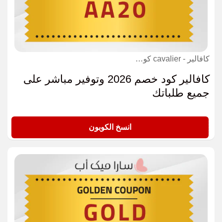
كافالير - cavalier كوبون
كافالير كود خصم 2026 وتوفير مباشر على
جميع طلباتك
AA20
انسخ الكوبون