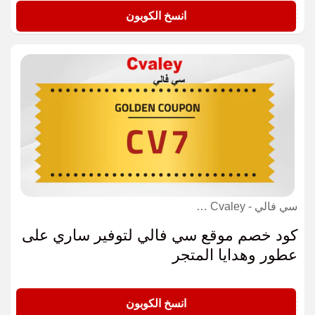
M20
انسخ الكوبون
سي فالي - Cvaley كوبون
كود خصم موقع سي فالي لتوفير ‎ساري على
عطور وهدايا المتجر
CV7
انسخ الكوبون