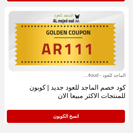
الماجد للعود - almajed4oud كوبون
كود خصم الماجد للعود جديد | كوبون
للمنتجات الاكثر مبيعا الان
AR111
انسخ الكوبون