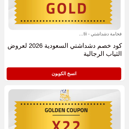
فخامة دشداشتي - fakhaam deshdashtii كوبون
كود خصم دشداشتي السعودية 2026 لعروض
الثياب الرجالية
GOLD
انسخ الكوبون