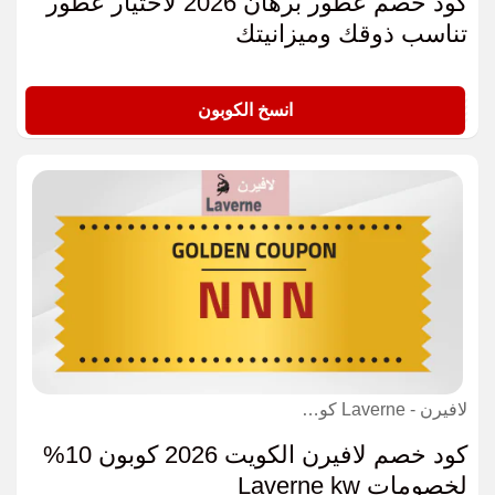
كود خصم عطور برهان 2026 لاختيار عطور
تناسب ذوقك وميزانيتك
KL12
انسخ الكوبون
لافيرن - Laverne كوبون
كود خصم لافيرن الكويت 2026 كوبون 10%
لخصومات Laverne kw