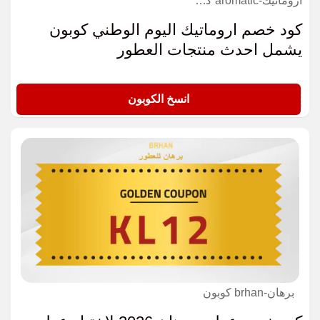
اروماتيك-aromatic كوبون
كود خصم اروماتيك اليوم الوطني كوبون
يشمل احدث منتجات العطور
AM131
انسخ الكوبون
برهان-brhan كوبون