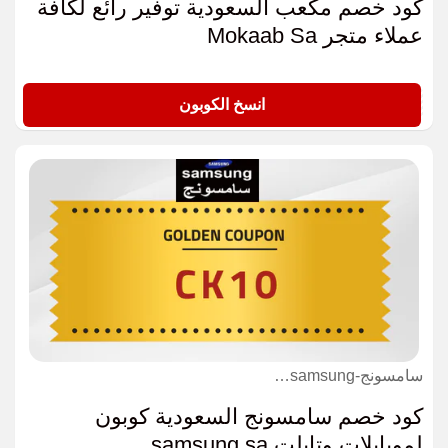
كود خصم مكعب السعودية توفير رائع لكافة
عملاء متجر Mokaab Sa
M22
انسخ الكوبون
سامسونج-samsung كوبون
كود خصم سامسونج السعودية كوبون
لموبايلات وتابلت samsung sa