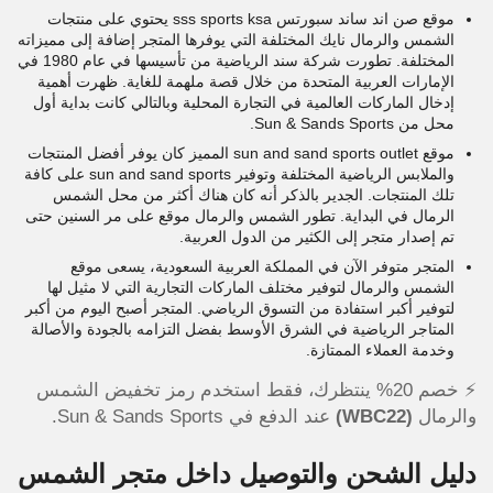
موقع صن اند ساند سبورتس sss sports ksa يحتوي على منتجات
الشمس والرمال نايك المختلفة التي يوفرها المتجر إضافة إلى مميزاته
المختلفة. تطورت شركة سند الرياضية من تأسيسها في عام 1980 في
الإمارات العربية المتحدة من خلال قصة ملهمة للغاية. ظهرت أهمية
إدخال الماركات العالمية في التجارة المحلية وبالتالي كانت بداية أول
محل من Sun & Sands Sports.
موقع sun and sand sports outlet المميز كان يوفر أفضل المنتجات
والملابس الرياضية المختلفة وتوفير sun and sand sports على كافة
تلك المنتجات. الجدير بالذكر أنه كان هناك أكثر من محل الشمس
الرمال في البداية. تطور الشمس والرمال موقع على مر السنين حتى
تم إصدار متجر إلى الكثير من الدول العربية.
المتجر متوفر الآن في المملكة العربية السعودية،
يسعى موقع
الشمس والرمال لتوفير مختلف الماركات التجارية التي لا مثيل لها
لتوفير أكبر استفادة من التسوق الرياضي. المتجر أصبح اليوم من أكبر
المتاجر الرياضية في الشرق الأوسط بفضل التزامه بالجودة والأصالة
وخدمة العملاء الممتازة.
⚡️ خصم 20% ينتظرك، فقط استخدم رمز تخفيض الشمس
والرمال
(WBC22)
عند الدفع في Sun & Sands Sports.
دليل الشحن والتوصيل داخل متجر الشمس