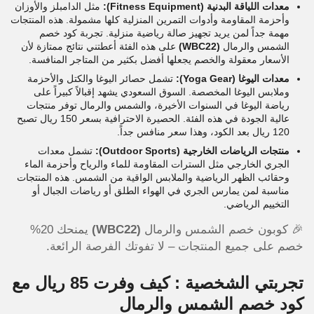
معدات اللياقة البدنية (Fitness Equipment):
مثل الدامبلز والأوزان
وأحزمة المقاومة وأدوات التمرين المنزلية كلها مشمولة. هذه المنتجات
مهمة جداً لمن يريد تجهيز صالة رياضية منزلية.
تجربة كود خصم
الشمس والرمال
(WBC22)
على هذه الفئة أعطتني نتائج ممتازة لأن
الأسعار معقولة والخصم يجعلها أفضل بكثير من المتاجر المنافسة.
معدات اليوغا (Yoga Gear):
تشمل حصائر اليوغا والكتل والأحزمة
وملابس اليوغا المخصصة. السوق السعودي يشهد إقبالاً كبيراً على
رياضة اليوغا في السنوات الأخيرة، والشمس والرمال توفر منتجات
عالية الجودة في هذه الفئة. الحصيرة الاحترافية بسعر 150 ريال تصبح
120 ريال بعد الكود، وهذا سعر منافس جداً.
منتجات الرياضات الخارجية (Outdoor Sports):
تشمل معدات
الجري الخارجي مثل السترات المقاومة للماء والرياح وأحزمة الماء
وحقائب الظهر الرياضية والملابس الواقية من الشمس. هذه المنتجات
مناسبة لمن يمارس الجري في الهواء الطلق أو رياضات الجبال أو
التخييم الرياضي.
🎉 كوبون خصم الشمس والرمال
(WBC22)
يمنحك 20%
خصم على جميع المنتجات – لا تفوتك الفرصة الرائعة.
تجربتي الشخصية : كيف وفرت 85 ريال مع
كود خصم الشمس والرمال