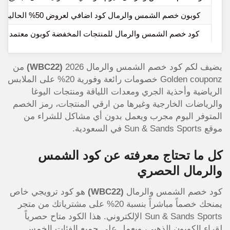
كوبون خصم الشمس والرمال كود اضافي لعروض 50% الحالية للموقع
كود خصم الشمس والرمال للمنتجات المخفضة كوبون معتمد و
يضيف لكم كود خصم الشمس والرمال 2026
(WBC22)
من
Golden couponz خصومات رائعة وفورية 20% على الملابس
الرياضية وأحذية الجري ومعدات اللياقة ومنتجات اليوغا
والرياضات الخارجية وغيرها من ارقي المنتجات، رمز الخصم
المتوفر اليوم مجرب ويعمل بدون أي مشاكل للشراء من
موقع Sun & Sands Sports في السعودية.
كل ما تحتاج معرفته عن كود الشمس
والرمال الحصري
كود خصم الشمس والرمال
(WBC22)
هو كود ترويجي خاص
يمنحك خصماً مباشراً بنسبة 20% على مشترياتك من متجر
Sun & Sands Sports الإلكتروني. هذا الكود متاح حصرياً
لقراء الكوبون الذهبي، ويعمل على جميع الفئات الخمس