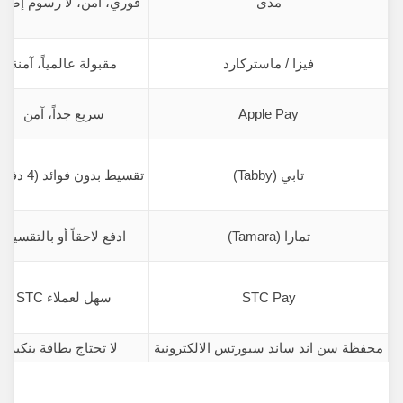
مدى
فوري، آمن، لا رسوم إضاف
فيزا / ماستركارد
مقبولة عالمياً، آمنة
Apple Pay
سريع جداً، آمن
تابي (Tabby)
تقسيط بدون فوائد (4 دفعات)
تمارا (Tamara)
ادفع لاحقاً أو بالتقسيط
STC Pay
سهل لعملاء STC
محفظة سن اند ساند سبورتس الالكترونية
لا تحتاج بطاقة بنكية