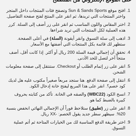
افتح موقع Sun & Sands Sports وتصفح فئات المنتجات داخل المتجر
واختر المنتجات التي تريدها، ثم انقر على المنتج لفتح صفحة التفاصيل.
اختر المقاس واللون المناسب ثم انقر على زر أضف إلى السلة. كرر
هذه العملية لكل المنتجات التي تريد شراءها.
اذهب إلى سلة التسوق وانقر أيقونة
(السلة)
في أعلى الصفحة.
ستظهر لك قائمة بكل المنتجات التي أضفتها مع الأسعار.
تحقق أن إجمالي قيمة السلة 200 ريال أو أكثر. إذا كانت أقل، أضف
منتجاً آخر لتصل للحد الأدنى.
انقر على زر إتمام الطلب أو Checkout. ستنتقل إلى صفحة معلومات
الشحن.
انتقل إلى صفحة الدفع. هنا ستجد مربعاً صغيراً مكتوب عليه هل لديك
كود خصم؟. انقر على هذا المربع ليفتح خانة إدخال الكود.
انسخ الكود
(WBC22)
والصقه في الخانة. تأكد من كتابته بحروف
كبيرة بالضبط كما هو.
انقر على زر
(تطبيق)
ستلاحظ فوراً أن الإجمالي النهائي انخفض بنسبة
20%. سيظهر سطر جديد يقول الخصم: -XX ريال.
اختر طريقة الدفع المناسبة لك من الخيارات المتاحة ثم أتم عملية
التسوق.