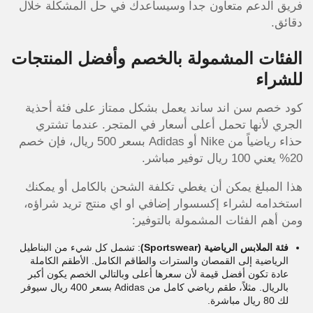
فريق الدعم متعاون جداً وسيساعدك في حل المشكلة خلال
دقائق.
الفئات المشمولة بالخصم وأفضل المنتجات
للشراء
كود خصم سن اند ساند يعمل بشكل ممتاز على فئة أحذية
الجري لأنها تحمل أعلى أسعار في المتجر. عندما تشتري
حذاء رياضياً من Nike أو Adidas بسعر 500 ريال، فإن خصم
20% يعني 100 ريال توفير مباشر.
هذا المبلغ يمكن أن يغطي تكلفة الشحن بالكامل أو يمكنك
استخدامه لشراء إكسسوار إضافي او اي منتج تريد شراؤه،
ومن أهم الفئات المشمولة بالتوفير:
فئة الملابس الرياضية (Sportswear)
: تشمل كل شيء من البناطيل
الرياضية إلى القمصان والسترات والطاقم الكامل. الأطقم الكاملة
عادة تكون أفضل قيمة لأن سعرها أعلى وبالتالي الخصم يكون أكبر
بالريال. مثلاً، طقم رياضي كامل من Adidas بسعر 400 ريال سيوفر
لك 80 ريال مباشرة.