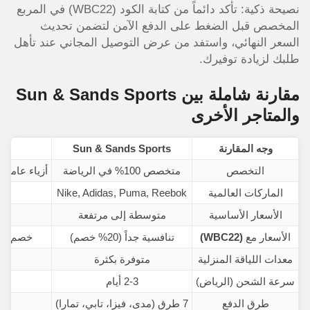
نصيحة ذكية: تأكد دائماً من كتابة الكود (WBC22) في المربع
المخصص قبل الضغط على الدفع الآمن لتضمن تحديث
السعر النهائي، واستفد من عرض التوصيل المجاني عند تأهل
طلبك لزيادة توفيرك.
مقارنة شاملة بين Sun & Sands Sports
والمتاجر الأخرى
وجه المقارنة
Sun & Sands Sports
م
التخصص
متخصص 100% في الرياضة
أزياء عامة 
الماركات العالمية
Nike, Adidas, Puma, Reebok
نف
الأسعار الأساسية
متوسطة إلى مرتفعة
الأسعار مع
(WBC22)
تنافسية جداً (20% خصم)
خصم محد
معدات اللياقة المنزلية
متوفرة بكثرة
سرعة الشحن (الرياض)
2-3 أيام
طرق الدفع
7 طرق (مدى، فيزا، تابي، تمارا)