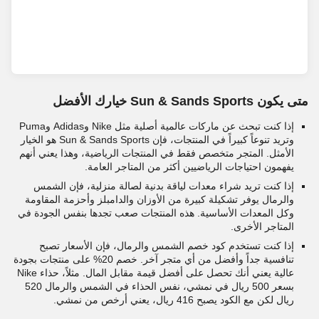
متى يكون Sun & Sands Sports خيارك الأفضل
إذا كنت تبحث عن ماركات عالمية أصلية مثل Nike وAdidas وPuma
وتريد تنوعاً كبيراً في المنتجات، فإن Sun & Sands Sports هو الخيار
الأمثل. المتجر متخصص فقط في المنتجات الرياضية، وهذا يعني أنهم
يفهمون احتياجات الرياضيين أكثر من المتاجر العامة.
إذا كنت تريد شراء معدات لياقة بدنية لصالة منزلية، فإن الشمس
والرمال يوفر تشكيلة كبيرة من الأوزان والدامبلز وأحزمة المقاومة
وكل المعدات الأساسية. هذه المنتجات صعب تجدها بنفس الجودة في
المتاجر الأخرى.
إذا كنت تستخدم كود خصم الشمس والرمال
، فإن الأسعار تصبح
تنافسية جداً وأفضل من أي متجر آخر. خصم 20% على منتجات بجودة
عالية يعني أنك تحصل على أفضل قيمة مقابل المال. مثلاً، حذاء Nike
بسعر 500 ريال في نمشي، نفس الحذاء في الشمس والرمال 520
ريال لكن مع الكود يصبح 416 ريال، يعني أرخص من نمشي.