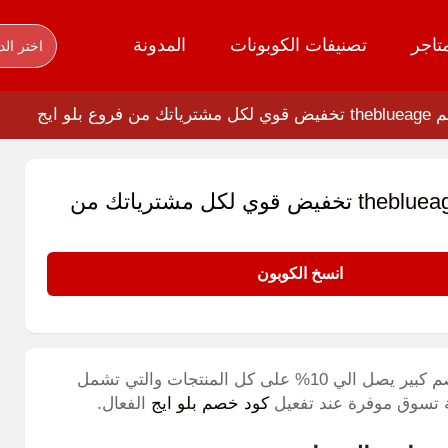
تاجر
تصنيفات الكوبونات
المدونة
اختر الد
 فروع بلو ايج
كود خصم theblueage تخفيض قوي لكل مشترياتك من
انسخ الكوبون
طبق كود خصم theblueage 2026 (GOLD1) وتمتع بخصم كبير يصل الي 10% على كل المنتجات والتي تشمل
ة تسوق موفرة عند تفعيل
كود خصم بلو ايج
الفعال.