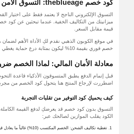
كود خصم theblueage: التسوق الآمن وتفادي الخسارة
التسوق الإلكتروني الناجح لا يعتمد فقط على اختيار الق
قيمة مقابل السعر.
في موقع الكوبون الذهبي نقدم لكِ الأداة الأهم لضمان
خصم فوري بقيمة 10% ليكون بمثابة درع حماية يغطي أي نفقات غير متوقعة ويجعل قرار الشراء أكثر أماناً.
معادلة الأمان المالي: لماذا الخصم ضر
قبل إتمام الدفع يطبق المتسوقون الأذكياء قاعدة التحوط.
اضطررت لإرجاع المنتج هنا يتحول كود الخصم من مجرد ت
كيف يحميكِ كود التوفير من تقلبات التجربة
التسوق بدون كود خصم قد يعرضكِ لدفع القيمة الكاملة 
الكود يقلب الموازين لصالحك عبر:
تغطية تكاليف الشحن: الخصم المكتسب (10%) غالباً ما يعادل قيمة رسوم التوصيل مما يعني أنكِ حصلتِ على شحن شبه مجاني.