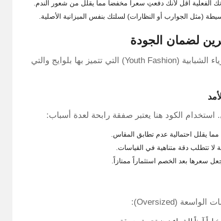
 الفعلية أقل لأنك دفعتِ سعراً مخفضاً مما يقلل من شعور الندم.
طة (مثل الجوارب أو النظارات) لسلتك بنفس الميزانية الأصلية.
لتطبيق مبدأ التسوق الآمن يُفضل التركيز على فئات الأزياء الشبابية (Youth Fashion) التي تتميز بها بلوايج والتي
استخدام الكود هنا يعتبر صفقة رابحة لعدة أسباب:
عل سعرها بعد الخصم استثماراً ممتازاً.
ة (Oversized):
ياراً آمناً للشراء دون تجربة مسبقة.