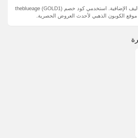
خلاصة القول: التسوق الذكي يعني حماية جيبك من التكاليف الإضافية. استخدمي كود خصم theblueage (GOLD1)
 موقع الكوبون الذهبي لأحدث العروض الحصرية.