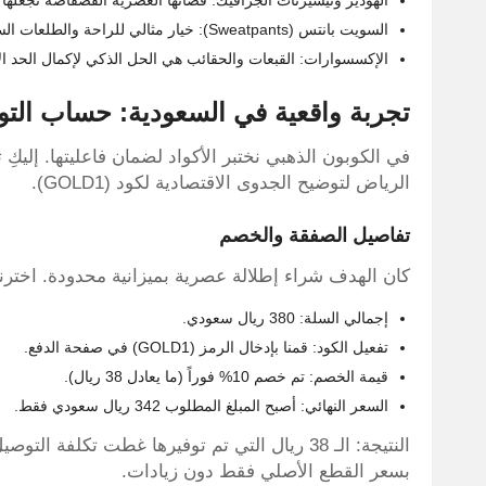
السويت بانتس (Sweatpants): خيار مثالي للراحة والطلعات السريعة بفضل الخصر المرن.
الإكسسوارات: القبعات والحقائب هي الحل الذكي لإكمال الحد ا
تجربة واقعية في السعودية: حساب التوفي
في الكوبون الذهبي نختبر الأكواد لضمان فاعليتها. إليك
الرياض لتوضيح الجدوى الاقتصادية لكود (GOLD1).
تفاصيل الصفقة والخصم
كان الهدف شراء إطلالة عصرية بميزانية محدودة. اخترن
إجمالي السلة: 380 ريال سعودي.
تفعيل الكود: قمنا بإدخال الرمز (GOLD1) في صفحة الدفع.
قيمة الخصم: تم خصم 10% فوراً (ما يعادل 38 ريال).
السعر النهائي: أصبح المبلغ المطلوب 342 ريال سعودي فقط.
النتيجة: الـ 38 ريال التي تم توفيرها غطت تكلف
بسعر القطع الأصلي فقط دون زيادات.