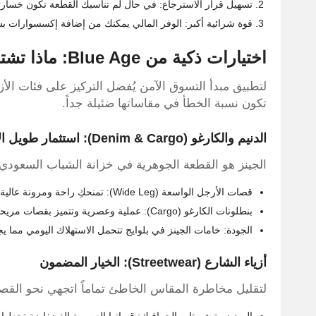
تسهيل قرار الاسترجاع: في حال لم تناسبك القطعة تكون خسارتك
قوة شرائية أكبر: الوفر المالي يمكنك من إضافة إكسسوارات بسي
اختيارات ذكية من Blue Age: ماذا تشترين لضمان الجودة
تكون نسبة الخطأ في مقاساتها ضئيلة جداً.
الدنيم والكارغو (Denim & Cargo): استثمار طويل الأمد
الجينز هو القطعة الجوهرية في خزانة الشباب السعودي. 
قصات الأرجل الواسعة (Wide Leg): تمنحكِ راحة ومرونة عالية مما يقلل احتمالية عدم تطابق المقاس.
بنطلونات الكارغو (Cargo): عملية وعصرية وتتميز بقصات مريحة لا تتطلب دقة متناهية في القياسات.
الجودة: خامات الجينز في بلوايج تتحمل الاستهلاك اليومي مما يج
أزياء الشارع (Streetwear): الخيار المضمون
لتقليل مخاطرة المقاس الخاطئ تماماً اتجهي نحو القصات الواسع
الهوديز وتيشيرتات الجرافيك: قصاتها العصرية الفضفاضة تجعلها خ