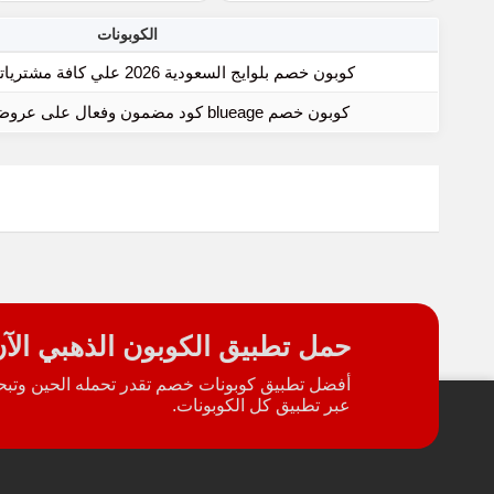
الكوبونات
كوبون خصم بلوايج السعودية 2026 علي كافة مشترياتك من blueage
كوبون خصم blueage كود مضمون وفعال على عروض محل بلو ايج
حمل تطبيق الكوبون الذهبي الآ
أفضل تطبيق كوبونات خصم تقدر تحمله الحين وتبحث
عبر تطبيق كل الكوبونات.