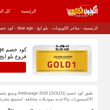
الرئيسية
كل الم
تخطي
إلى
المحتوى
الرئيسية
-
متاجر الكوبونات
-
بلو ايج - blue age
-
كود خصم theblueage تخفيض قوي لكل مشترياتك من
فروع بلو ايج
GOLD1
الاكسسورات والاحذيه بموديلات مختلفة. استمتع بتجرب