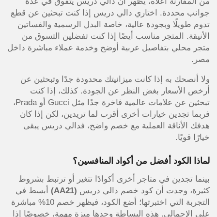
من المقارنة أعلاه، يظهر أن دالي دريس يتفوق في عدة
جوانب محددة. اختاري دالي دريس إذا كنت تبحثين عن قطع
تدوم طويلًا وبجودة عالية، خاصة البدل الرسمية والفساتين
الأنيقة. المتجر مناسب أيضًا إذا كنت تفضلين التسوق من
متجر محلي بتفاصيل عربية أوضح وخدمة عملاء مباشرة داخل
مصر.
ولا أنصحك به إذا كانت ميزانيتك محدودة جدًا وتبحثين عن
أرخص الأسعار بغض النظر عن الجودة. كذلك، إذا كنت
تبحثين عن علامات عالمية فاخرة جدًا مثل Gucci أو Prada،
فربما تجدين خيارات أخرى أقرب لما تريدين، لكن إذا كان
هدفك الأناقة العملية مع خصم واضح، فدالي دريس يبقى
خيارًا قويًا.
لماذا الكود أفضل من أكواد المنافسين؟
بينما تجدين في متاجر أخرى أكوادًا تتغير أو ترتبط بشروط
كثيرة، وجدت أن كود خصم دالي دريس
(AA21)
أبسط في
التجربة التي اختبرتها؛ أضع الكود، فيظهر خصم 10% مباشرة
على الإجمالي. هذه البساطة وحدها ميزة مهمة، خصوصًا إذا