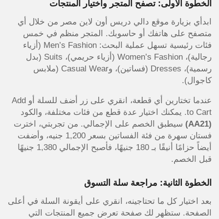
الخطوة الأولى: تصفح المتجر واختيار المنتجات
ابدأي بزيارة موقع دالي دريس أون لاين مصر من خلال أي
متصفح على هاتفك أو حاسوبك. المتجر منظم في خمس
فئات رئيسية تسهل عملية البحث: Men’s Fashion (أزياء
رجالية)، Women’s Fashion (أزياء حريمي)، Suits (بدل
رسمية)، Dresses (فساتين)، وCasual Wear (ملابس
كاجوال).
عندما تختارين أي قطعة، انقري على زر أضف للسلة أو Add
to Cart. يمكنك اختيار عدة قطع من فئات مختلفة، والكود
(AA21)
سيطبق الخصم على الإجمالي. من تجربتي، اخترت
فستان سهرة من فئة الفساتين بسعر 1,200 جنيه، وأضفت
أيضاً حزامًا أنيقًا بـ 180 جنيهًا، فأصبح الإجمالي 1,380 جنيهًا
قبل الخصم.
الخطوة الثانية: مراجعة سلة التسوق
بعد اختيار كل ما تحتاجينه، انقري على أيقونة السلة في أعلى
الصفحة. ستظهر لك صفحة تعرض جميع المنتجات التي