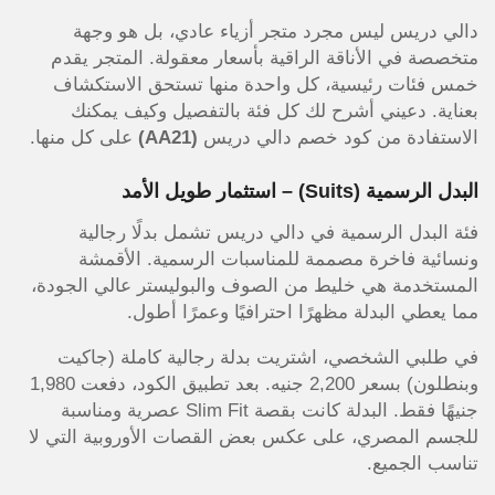
دالي دريس ليس مجرد متجر أزياء عادي، بل هو وجهة
متخصصة في الأناقة الراقية بأسعار معقولة. المتجر يقدم
خمس فئات رئيسية، كل واحدة منها تستحق الاستكشاف
بعناية. دعيني أشرح لك كل فئة بالتفصيل وكيف يمكنك
الاستفادة من كود خصم دالي دريس
(AA21)
على كل منها.
البدل الرسمية (Suits) – استثمار طويل الأمد
فئة البدل الرسمية في دالي دريس تشمل بدلًا رجالية
ونسائية فاخرة مصممة للمناسبات الرسمية. الأقمشة
المستخدمة هي خليط من الصوف والبوليستر عالي الجودة،
مما يعطي البدلة مظهرًا احترافيًا وعمرًا أطول.
في طلبي الشخصي، اشتريت بدلة رجالية كاملة (جاكيت
وبنطلون) بسعر 2,200 جنيه. بعد تطبيق الكود، دفعت 1,980
جنيهًا فقط. البدلة كانت بقصة Slim Fit عصرية ومناسبة
للجسم المصري، على عكس بعض القصات الأوروبية التي لا
تناسب الجميع.