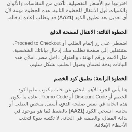
اخترتيها مع الأسعار التفصيلية. تأكدي من المقاسات والألوان
والكميات قبل الانتقال للخطوة التالية. هذه الخطوة مهمة لأن
أي تعديل بعد تطبيق الكود
(AA21)
قد يتطلب إعادة إدخاله.
الخطوة الثالثة: الانتقال لصفحة الدفع
اضغطي على زر إتمام الطلب أو Proceed to Checkout.
ستنتقلين إلى صفحة تطلب منك إدخال بياناتك الشخصية،
مثل الاسم ورقم الهاتف والعنوان داخل مصر. املأي هذه
البيانات بدقة لضمان وصول الطلب بشكل سليم.
الخطوة الرابعة: تطبيق كود الخصم
هنا يأتي الجزء الأهم. ابحثي عن خانة مكتوب عليها كود
الخصم أو Discount Code أو Promo Code. عادة ما تكون
هذه الخانة في نفس صفحة الدفع، أسفل ملخص الطلب أو
بجانبه. انسخي الكود
(AA21)
بالضبط كما هو موجود في
بداية المقال، والصقيه في الخانة. لا تكتبيه يدويًا لتجنب
الأخطاء الإملائية.