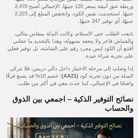
وربطة عنق أنيقة بسعر 120 جنيهًا. الإجمالي أصبح 2,470
جنيهًا. استخدمت نفس الكود، وانخفض المبلغ إلى 2,223
جنيهًا، أي توفير 247 جنيهًا.
تابعت الطلب حتى الاستلام، وكانت البدلة بمقاس مثالي،
والقماش فاخر ولا يتجعد بسهولة، وهذا بالتحديد ما جعلني
أقتنع أن الكود ليس مجرد رقم على الشاشة، بل توفير فعلي
على تجربة شراء جيدة.
إذا وصلتِ إلى مرحلة الاختيار داخل دالي دريس، فلا تتركي
السلة من دون تجربة كود
(AA21)
؛ خصم 10% قد يصنع فرقًا
واضحًا في الإجمالي، كما حدث معي في أكثر من طلب.
نصائح التوفير الذكية – اجمعي بين الذوق
والحساب