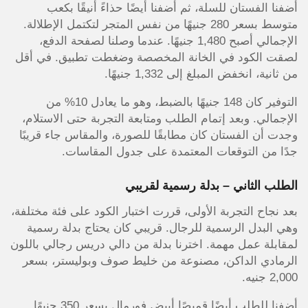
أضفنا الفستان للسلة، ثم أضفنا أيضًا حذاءً أنيقًا بكعب
متوسط بسعر 280 جنيهًا من نفس المتجر لتكتمل الإطلالة.
الإجمالي أصبح 1,480 جنيهًا. عندما وصلنا لصفحة الدفع،
لصقت الكود في الخانة المخصصة وضغطت تطبيق. في أقل
من ثانية، انخفض المبلغ إلى 1,332 جنيهًا.
التوفير كان 148 جنيهًا بالضبط، وهو ما يعادل 10% من
الإجمالي. وبعد إتمام الطلب ومتابعة التجربة حتى الاستلام،
وجدت أن الفستان كان مطابقًا للصورة، والمقاس جاء قريبًا
جدًا من التوقعات المعتمدة على جدول المقاسات.
الطلب الثاني – بدلة رسمية لقريبي
بعد نجاح التجربة الأولى، قررت اختبار الكود على فئة مختلفة،
وهي البدل الرسمية للرجال. قريبي كان يحتاج بدلة رسمية
لمقابلة عمل مهمة. اخترنا بدلة من دالي دريس رجالي باللون
الرمادي الداكن، مصنوعة من خليط صوف وبوليستر، بسعر
2,000 جنيه.
أضفنا للطلب أيضًا قميصًا أبيض فورمال بسعر 350 جنيهًا