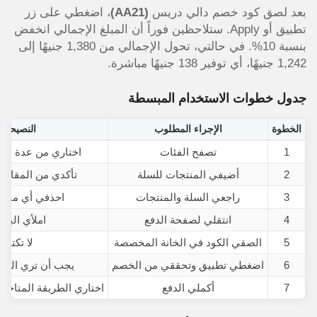
بعد لصق كود خصم دالي دريس
(AA21)
، اضغطي على زر
تطبيق أو Apply. ستلاحظين فوراً أن المبلغ الإجمالي انخفض
بنسبة 10%. في حالتي، تحول الإجمالي من 1,380 جنيهًا إلى
1,242 جنيهًا، أي توفير 138 جنيهًا مباشرة.
جدول خطوات الاستخدام المبسطة
الخطوة
الإجراء المطلوب
النصيحة ا
1
تصفح الفئات
اختاري من عدة فئات
2
أضيفي المنتجات للسلة
تأكدي من المقاسا
3
راجعي السلة والمنتجات
احذفي أي منتج
4
انتقلي لصفحة الدفع
املأي البيا
5
الصقي الكود في الخانة المخصصة
لا تكتبيه 
6
اضغطي تطبيق وتحققي من الخصم
يجب أن تري السع
7
أكملي الدفع
اختاري الطريقة المتاحة