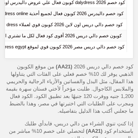
كود خصم dalydress 2026 كوبون فعال علي عروض داليدرس اون لاين
كود خصم داليدرس 2026 كوبون فعال لجميع أحذية dalydress online
كود خصم دالي دريس اون لاين 2026 كوبون قوي لعملاء dally dress
كوبون خصم دالي دريس 2026 أقوى كود فعال لكل ما تشتري اليوم
كود خصم دالي دريس مصر 2026 كوبون قوي لموقع dalydress egypt
كود خصم دالي دريس 2026
(AA21)
من موقع الكوبون
الذهبي يوفر لك 10% خصم فعلي على الفئات التي يتناولها
هذا المقال، مثل البدل والفساتين والأزياء الرجالية والحريمي
والملابس الكاجوال. طلبت مؤخراً لأختي فستان سهرة بقيمة
1,200 جنيه ووفرت 120 جنيهًا بعد تطبيق الكود. الكود فعال
ومجرب على الطلبات التي اختبرتها في مصر، وهذا بالضبط
ما جعلني أكتب هذا الدليل بتفاصيله.
إذا كنتِ تنوي الشراء من دالي دريس، فابدأي طلبك
باستخدام كود
(AA21)
لتحصلي على خصم 10% مباشر من