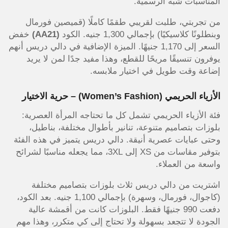
المناسبات شبه الرسمية.
من تجربتي، طلبت لقريبي طقمًا كاملًا (قميصين فورمال
وبنطلونًا كلاسيكيًا) بإجمالي 1,300 جنيه. الكود
(AA21)
خفض
السعر إلى 1,170 جنيهًا. الميزة الإضافية في دالي دريس أنهم
يوفرون تنسيقًا مريحًا للقطع، وهذا مفيد جدًا لمن لا يريد
إضاعة وقت طويل في اختيار ملابسه.
الأزياء الحريمي (Women’s Fashion) – حرية الاختيار
فئة الأزياء الحريمي تشمل كل ما تحتاجه المرأة العصرية:
بلوزات بتصاميم متنوعة، تنانير بأطوال مختلفة، بناطيل،
وحتى عبايات عصرية أنيقة. دالي دريس يتميز في هذه الفئة
بتوفير مقاسات من XS إلى 3XL، مما يجعله مناسبًا لشرائح
واسعة من العملاء.
اشتريت من دالي دريس ثلاث بلوزات بتصاميم مختلفة
(كاجوال، فورمال، وسهرة) بإجمالي 1,100 جنيه. بعد الكود،
دفعت 990 جنيهًا فقط. البلوزات كانت من أقمشة عالية
الجودة لا تتجعد بسهولة ولا تحتاج إلى كي متكرر، وهذا مهم