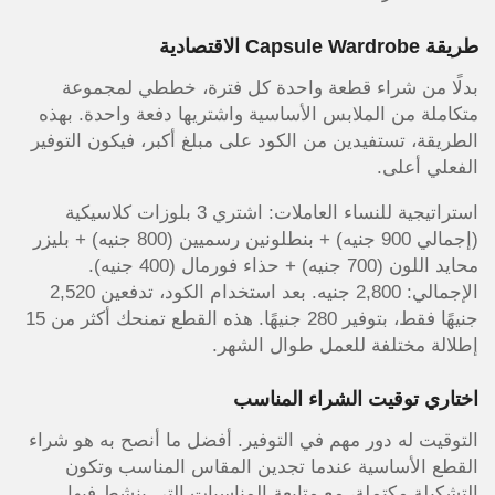
طريقة Capsule Wardrobe الاقتصادية
بدلًا من شراء قطعة واحدة كل فترة، خططي لمجموعة
متكاملة من الملابس الأساسية واشتريها دفعة واحدة. بهذه
الطريقة، تستفيدين من الكود على مبلغ أكبر، فيكون التوفير
الفعلي أعلى.
استراتيجية للنساء العاملات: اشتري 3 بلوزات كلاسيكية
(إجمالي 900 جنيه) + بنطلونين رسميين (800 جنيه) + بليزر
محايد اللون (700 جنيه) + حذاء فورمال (400 جنيه).
الإجمالي: 2,800 جنيه. بعد استخدام الكود، تدفعين 2,520
جنيهًا فقط، بتوفير 280 جنيهًا. هذه القطع تمنحك أكثر من 15
إطلالة مختلفة للعمل طوال الشهر.
اختاري توقيت الشراء المناسب
التوقيت له دور مهم في التوفير. أفضل ما أنصح به هو شراء
القطع الأساسية عندما تجدين المقاس المناسب وتكون
التشكيلة مكتملة، مع متابعة المناسبات التي ينشط فيها