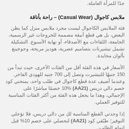
جدًا للمرأة العاملة.
ملابس كاجوال (Casual Wear) – راحة بأناقة
فئة الملابس الكاجوال ليست مجرد ملابس منزل كما يظن
البعض، بل هي قطع أنيقة مصممة للخروجات غير الرسمية،
الجامعة، اللقاءات مع الأصدقاء، أو نهاية الأسبوع. التشكيلة
تشمل تيشيرتات بتصاميم عصرية، هوديز مريحة، وجوجينغ
بألوان محايدة.
الأسعار في هذه الفئة أقل من الفئات الأخرى، حيث تبدأ من
150 جنيهًا للتيشيرت وتصل إلى 700 جنيه للهودي الفاخر.
وعندما أضيف عدة قطع كاجوال في طلب واحد، يمنحني كود
خصم دالي دريس
(AA21)
10% خصمًا مباشرًا على
الإجمالي، وهذا ما يجعل هذه الفئة من أكثر الفئات المناسبة
للتوفير العملي.
إذا وجدتي القطع المناسبة لكِ من دالي دريس، فلا تؤجلي
التوفير؛ طبّقي كود
(AA21)
لتحصلي على خصم 10% قبل
إتمام الطلب..