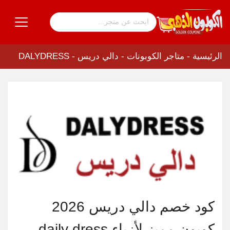
الرئيسية
-
متاجر الكوبونات
-
دالي دريس - DALYDRESS
كود خصم دالي دريس 2026
كوبون مميز لأزياء daily dress