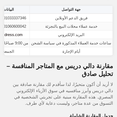
جهة التواصل
البيانات ا
فريق الدعم الأونلاين
01033337346 / 01012620642
خدمة عملاء محلات البيع بالتجزئة
01060600042 / 01029979990
البريد الإلكتروني
alydress.com
ساعات خدمة العملاء المذكورة في سياسة الشحن
من 9:00 صباحًا حتى 12:00 صباحًا
أيام الإجازة
الجمعة و
مقارنة دالي دريس مع المتاجر المنافسة –
تحليل صادق
لا أريد أن أكون متحيزًا، لذا سأقدم لك مقارنة صادقة بين
دالي دريس وأبرز منافسيه في سوق الأزياء الإلكتروني
المصري. هذه المقارنة مبنية على تجربتي الشخصية في
التسوق من عدة متاجر، وليست دعاية لأي طرف.
جدول المقارنة الشاملة