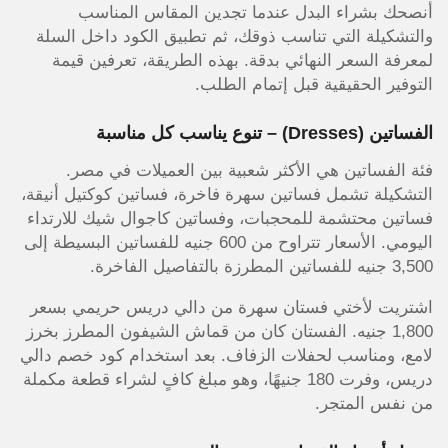
أنصحك بشراء البدل عندما تجدين المقاس المناسب
والتشكيلة التي تناسب ذوقك، ثم تطبيق الكود داخل السلة
لمعرفة السعر النهائي بدقة. بهذه الطريقة، تعرفين قيمة
التوفير الحقيقية قبل إتمام الطلب.
الفساتين (Dresses) – تنوع يناسب كل مناسبة
فئة الفساتين هي الأكثر شعبية بين العميلات في مصر.
التشكيلة تشمل فساتين سهرة فاخرة، فساتين كوكتيل أنيقة،
فساتين محتشمة للمحجبات، وفساتين كاجوال شيك للارتداء
اليومي. الأسعار تتراوح من 600 جنيه للفساتين البسيطة إلى
3,500 جنيه للفساتين المطرزة بالتفاصيل الفاخرة.
اشتريت لأختي فستان سهرة من دالي دريس حريمي بسعر
1,800 جنيه. الفستان كان من قماش الشيفون المطرز بخرز
لامع، ومناسب لحفلات الزفاف. بعد استخدام كود خصم دالي
دريس، وفرت 180 جنيهًا، وهو مبلغ كافٍ لشراء قطعة مكملة
من نفس المتجر.