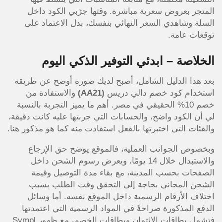
المتجر بعروض سعرية مباشرة. وقتها جرّبي الكود داخل
السلة وشاهدي السعر النهائي بنفسك، بدل الاعتماد على
توقعات عامة.
الخلاصة – ابدئي التوفير الذكي اليوم
بعد هذا الدليل الشامل، أصبح لديك صورة أوضح عن طريقة
استخدام كود خصم دالي دريس
(AA21)
والاستفادة من
خصم 10% الحقيقي في مصر. أهم ما يميز التجربة بالنسبة
لي أن الكود واضح، والحسابات التي جربتها عليه كانت دقيقة،
والفئات التي اختبرتها بالفعل استفادت منه كما هو مذكور هنا.
وبخصوص الجوانب العملية، فالموقع يوضح حق الإرجاع
والاستبدال خلال 14 يومًا، ويعرض رسوم الشحن داخل
الصفحات بحسب المدينة، مع بقاء مدة التوصيل وقيمة
الشحن المجاني بحاجة إلى التحقق وقت الطلب بسبب
اختلاف الأرقام الرسمية داخل الموقع نفسه. أما وسائل
الدفع المذكورة صراحةً في المواد الرسمية التي اعتمدتها
فتشمل بطاقات الائتمان وبطاقات الخصم، مع ظهور Sympl