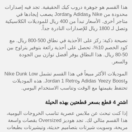
هذا القسم هو جوهرة دروب كيك الحقيقية. تجد فيه إصدارات
محدودة من Nike وAdidas وJordan يصعب إيجادها في
متاجر أخرى. الأسعار تبدأ من 400 ريال للموديلات الكلاسيكية
وتصل لـ 1800 ريال للإصدارات النادرة جداً.
نصيحة ذكية: ركز على الأحذية في نطاق 500-800 ريال. مع
كود الخصم 10%، تحصل على أحذية رائعة بتوفير يتراوح بين
50-80 ريال. هذا النطاق يوفر أفضل توازن بين الجودة
والسعر.
الموديلات الأكثر مبيعاً في هذا القسم تشمل Nike Dunk Low
وAdidas Yeezy Boost وJordan 1 Retro. هذه الموديلات
تحتفظ بقيمتها مع الوقت وتناسب الاستخدام اليومي.
اشترِ 4 قطع بسعر قطعتين بهذه الحيلة
إذا كنت تبحث عن ملابس عصرية تناسب الخروجات اليومية،
هذا القسم مثالي لك. تجد هوديز Oversized بقصات واسعة
مريحة، وسويت شيرتات بتصاميم حديثة، وتيشيرتات بطبعات