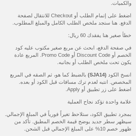
والكميات.
اضغط على إتمام الطلب أو Checkout للانتقال لصفحة
الدفع. هنا ستجد ملخص الطلب الكامل والمبلغ المطلوب.
خطأ صغير هنا يفقدك 60 ريال:
في صفحة الدفع، ابحث عن مربع صغير مكتوب عليه كود
الخصم أو Discount Code أو Promo Code. المربع عادة
يكون تحت ملخص الطلب أو بجانبه.
انسخ الكود
(SJA14)
بالضبط كما هو، ثم الصقه في المربع
المخصص. انتبه لعدم ترك مسافات قبل الكود أو بعده.
اضغط على زر تطبيق أو Apply.
علامة واحدة تؤكد نجاح العملية
بمجرد تطبيق الكود، ستلاحظ تغيراً فورياً في المبلغ الإجمالي.
سيظهر سطر جديد يوضح قيمة الخصم المطبق. تأكد من
ظهور خصم 10% على المبلغ الإجمالي قبل الشحن.