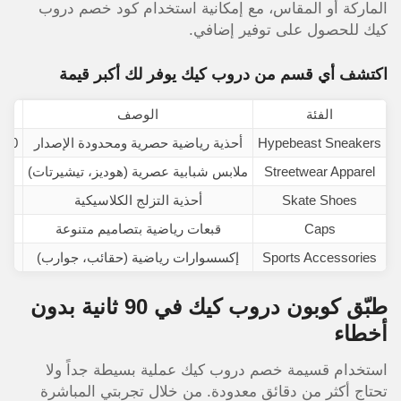
الماركة أو المقاس، مع إمكانية استخدام كود خصم دروب
كيك للحصول على توفير إضافي.
اكتشف أي قسم من دروب كيك يوفر لك أكبر قيمة
الفئة
الوصف
نط
Hypebeast Sneakers
أحذية رياضية حصرية ومحدودة الإصدار
400 – 1800 ري
Streetwear Apparel
ملابس شبابية عصرية (هوديز، تيشيرتات)
150 – 600 
Skate Shoes
أحذية التزلج الكلاسيكية
250 – 700 
Caps
قبعات رياضية بتصاميم متنوعة
80 – 250 ر
Sports Accessories
إكسسوارات رياضية (حقائب، جوارب)
50 – 400 ر
طبّق كوبون دروب كيك في 90 ثانية بدون
أخطاء
استخدام قسيمة خصم دروب كيك عملية بسيطة جداً ولا
تحتاج أكثر من دقائق معدودة. من خلال تجربتي المباشرة