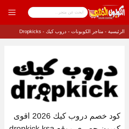
الرئيسية
-
متاجر الكوبونات
-
دروب كيك - Dropkicks
كود خصم دروب كيك 2026 اقوى
كوبون حصري موقع dropkick ksa