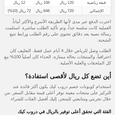
قبعة رياضية
120 ريال
108 ريال
12 ريال
الإجمالي
720 ريال
648 ريال
72 ريال (10%)
اخترت الدفع عبر مدى لأنها الطريقة الأسرع والأكثر أماناً.
العملية كانت سلسة جداً، وتم تأكيد الطلب مباشرة. استلمت
رسالة نصية بعد دقائق تحتوي على رقم الطلب ورابط تتبع
الشحنة.
الطلب وصل للرياض خلال 4 أيام عمل فقط. التغليف كان
احترافياً، والمنتجات بحالة ممتازة. الحذاء كان أصلياً 100% مع
كل الملحقات والعلبة الأصلية.
أين تضع كل ريال لأقصى استفادة؟
استخدام كوبونات خصم دروب كيك يكون أكثر فائدة عند
التركيز على منتجات معينة توفر أعلى قيمة مقابل السعر. من
خلال تجربتي ومتابعتي للمتجر، إليك أفضل الفئات للشراء.
الفئة التي تحقق أعلى توفير بالريال في دروب كيك