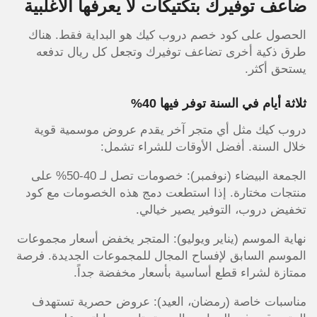
ضاعف توفيرك بتكتيكات لا يعرفها الأغلبية
الحصول على كود خصم دروب كيك هو البداية فقط. هناك
طرق ذكية أخرى تضاعف توفيرك وتجعل كل ريال تدفعه
يستحق أكثر.
ثلاثة أيام في السنة توفر فيها 40%
دروب كيك مثل أي متجر آخر يقدم عروض موسمية قوية
خلال السنة. أفضل الأوقات للشراء تشمل:
الجمعة البيضاء (نوفمبر): خصومات تصل لـ 40-50% على
منتجات مختارة. إذا استطعت دمج هذه الخصومات مع كود
تخفيض دروب، التوفير يصير خيالي.
نهاية الموسم (يناير ويوليو): المتجر يخفض أسعار مجموعات
الموسم السابق لإفساح المجال للمجموعات الجديدة. فرصة
ممتازة لشراء قطع أساسية بأسعار مخفضة جداً.
مناسبات خاصة (رمضان، العيد): عروض حصرية تستهدف