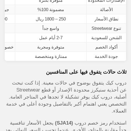
الإصدارات المحدودة
متوفرة بكثرة
ناد
الأصالة
مضمونة 100%
جيدة
نطاق الأسعار
250 – 1800 ريال
200 – 1500 ريال
تنوع Streetwear
واسع جداً
الشحن للسعودية
2-7 أيام عمل
مح
أكواد الخصم
متوفرة ومجربة
خصومات
جودة الخدمة
ممتازة ومتخصصة
ثلاث حالات يتفوق فيها على المنافسين
دروب كيك يتفوق بوضوح في حالات معينة. إذا كنت تبحث
عن أحذية سنيكرز محدودة الإصدار أو قطع Streetwear
أصلية، دروب كيك يوفر تشكيلة لا تجدها في المتاجر العامة.
التخصص يعني اهتمام أكبر بالتفاصيل وجودة أعلى في خدمة
العملاء.
استخدام رمز خصم دروب
(SJA14)
يجعل الأسعار تنافسية
جداً مقارنة بالمتاجر الأخرى. عندما تحسب السعر النهائي بعد