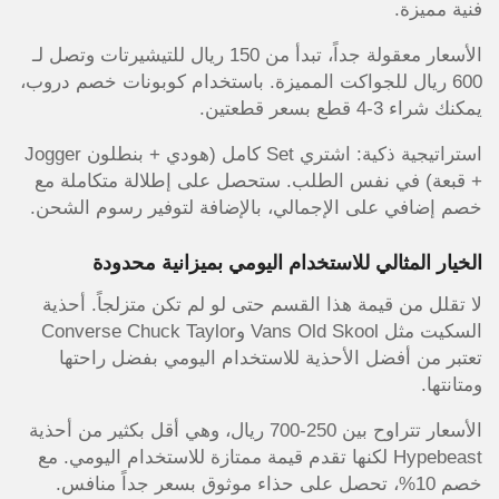
فنية مميزة.
الأسعار معقولة جداً، تبدأ من 150 ريال للتيشيرتات وتصل لـ
600 ريال للجواكت المميزة. باستخدام كوبونات خصم دروب،
يمكنك شراء 3-4 قطع بسعر قطعتين.
استراتيجية ذكية: اشتري Set كامل (هودي + بنطلون Jogger
+ قبعة) في نفس الطلب. ستحصل على إطلالة متكاملة مع
خصم إضافي على الإجمالي، بالإضافة لتوفير رسوم الشحن.
الخيار المثالي للاستخدام اليومي بميزانية محدودة
لا تقلل من قيمة هذا القسم حتى لو لم تكن متزلجاً. أحذية
السكيت مثل Vans Old Skool وConverse Chuck Taylor
تعتبر من أفضل الأحذية للاستخدام اليومي بفضل راحتها
ومتانتها.
الأسعار تتراوح بين 250-700 ريال، وهي أقل بكثير من أحذية
Hypebeast لكنها تقدم قيمة ممتازة للاستخدام اليومي. مع
خصم 10%، تحصل على حذاء موثوق بسعر جداً منافس.