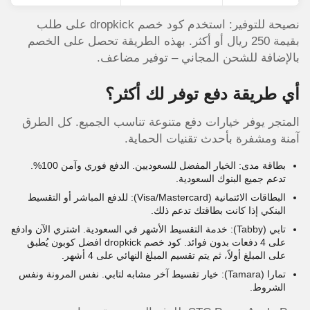
المناطق الأخرى
2-7 أيام عمل
يشمل أبها، تبوك، حائل، جاز
نصيحة للتوفير: استخدم كود خصم dropkick على طلب
بقيمة 250 ريال أو أكثر. بهذه الطريقة تحصل على الخصم
بالإضافة للشحن المجاني – توفير مضاعف.
أي طريقة دفع توفر لك أكثر؟
المتجر يوفر خيارات دفع متنوعة تناسب الجميع. كل الطرق
آمنة ومشفرة بأحدث تقنيات الحماية.
بطاقة مدى: الخيار المفضل للسعوديين. الدفع فوري وآمن 100%.
تدعم جميع البنوك السعودية.
البطاقات الائتمانية (Visa/Mastercard): للدفع المباشر أو التقسيط
البنكي إذا كانت بطاقتك تدعم ذلك.
تابي (Tabby): خدمة التقسيط الأشهر في السعودية. اشتري الآن وادفع
على 4 دفعات بدون فوائد. كود خصم dropkick افضل كوبون يُطبق
على المبلغ أولاً، ثم يتم تقسيم المبلغ النهائي على 4 أشهر.
تمارا (Tamara): خيار تقسيط آخر مشابه لتابي. نفس المرونة ونفس
الشروط.