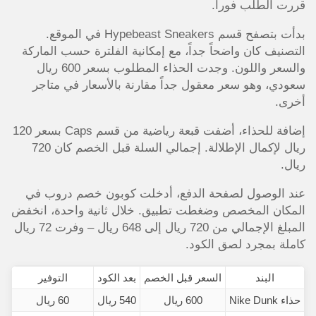
قررت الطلب فوراً.
بدأت بتصفح قسم Hypebeast Sneakers في الموقع.
التصنيف كان واضحاً جداً، مع إمكانية الفلترة حسب الماركة
والسعر واللون. وجدت الحذاء المطلوب بسعر 600 ريال
سعودي، وهو سعر معقول جداً مقارنة بالأسعار في متاجر
أخرى.
إضافة للحذاء، أضفت قبعة رياضية من قسم Caps بسعر 120
ريال لإكمال الإطلالة. إجمالي السلة قبل الخصم كان 720
ريال.
عند الوصول لصفحة الدفع، أدخلت كوبون خصم دروب في
المكان المخصص وضغطت تطبيق. خلال ثانية واحدة، انخفض
المبلغ الإجمالي من 720 ريال إلى 648 ريال – وفرت 72 ريال
كاملة بمجرد لصق الكود.
البند
السعر قبل الخصم
بعد الكود
التوفير
حذاء Nike Dunk
600 ريال
540 ريال
60 ريال