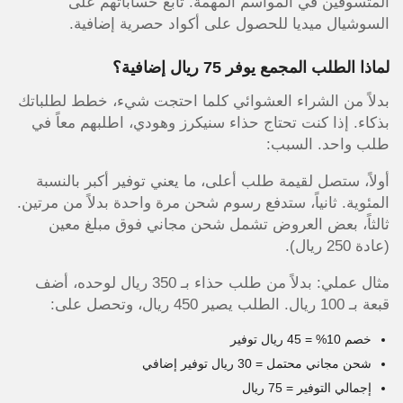
المتسوقين في المواسم المهمة. تابع حساباتهم على
السوشيال ميديا للحصول على أكواد حصرية إضافية.
لماذا الطلب المجمع يوفر 75 ريال إضافية؟
بدلاً من الشراء العشوائي كلما احتجت شيء، خطط لطلباتك
بذكاء. إذا كنت تحتاج حذاء سنيكرز وهودي، اطلبهم معاً في
طلب واحد. السبب:
أولاً، ستصل لقيمة طلب أعلى، ما يعني توفير أكبر بالنسبة
المئوية. ثانياً، ستدفع رسوم شحن مرة واحدة بدلاً من مرتين.
ثالثاً، بعض العروض تشمل شحن مجاني فوق مبلغ معين
(عادة 250 ريال).
مثال عملي: بدلاً من طلب حذاء بـ 350 ريال لوحده، أضف
قبعة بـ 100 ريال. الطلب يصير 450 ريال، وتحصل على:
خصم 10% = 45 ريال توفير
شحن مجاني محتمل = 30 ريال توفير إضافي
إجمالي التوفير = 75 ريال