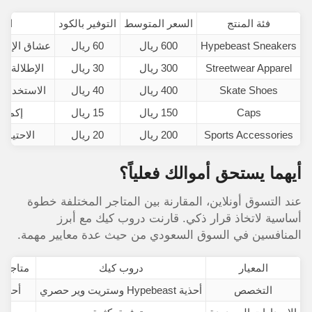
فئة المنتج
السعر المتوسط
التوفير بالكود
الأ
Hypebeast Sneakers
600 ريال
60 ريال
عشاق الإصد
Streetwear Apparel
300 ريال
30 ريال
الإطلالة ال
Skate Shoes
400 ريال
40 ريال
الاستخدام 
Caps
150 ريال
15 ريال
إكمال 
Sports Accessories
200 ريال
20 ريال
الاحتياج
أيهما يستحق أموالك فعلياً؟
عند التسوق أونلاين، المقارنة بين المتاجر المختلفة خطوة
أساسية لاتخاذ قرار ذكي. قارنت دروب كيك مع أبرز
المنافسين في السوق السعودي من حيث عدة معايير مهمة.
المعيار
دروب كيك
متاجر ال
التخصص
أحذية Hypebeast وستريت وير حصري
أحذية