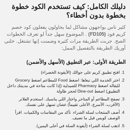
دليلك الكامل: كيف تستخدم الكود خطوة
بخطوة بدون أخطاء؟
كثير ناس يواجهون مشاكل لما يحاولون يفعلون كود خصم
كريم فود
(FD105)
. الموضوع سهل جداً لو تعرف الخطوات
الصح. جربت الطريقة مرات كثيرة وضمنت إنها تشتغل. خلني
أوريك الطريقة بالتفصيل الممل:
الطريقة الأولى: عبر التطبيق (الأسهل والأضمن)
افتح تطبيق كريم على جوالك (الأيقونة الخضراء)
اختر الخدمة اللي تبغاها: اضغط Food للمطاعم اضغط Grocery
للبقالة اضغط Pharmacy للصيدلية (إذا كانت متاحة في مدينتك داخل
التطبيق) اضغط Dine-out لحجز طاولة
تصفح المطاعم أو المتاجر واختار اللي يناسبك. استخدم الفلاتر
(الأقرب، الأسرع، الأعلى تقييماً) عشان تسهل على نفسك.
أضف المنتجات لسلة الشراء. تأكد من المقاسات والكميات. اقرأ
الوصف كويس قبل ما تضيف.
اذهب لسلة الشراء (أيقونة السلة في أعلى اليمين).