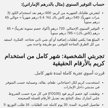
حساب التوفير السنوي (مثال بالدرهم الإماراتي):
لنفترض طلباتك الشهرية من كريم: 600 درهم بعد استخدام الكود (3
مرات شهرياً): 540 درهم كاش باك 1%: 5.4 درهم شهرياً = حوالي 65
درهم سنوياً
التوفير السنوي الإجمالي: 720 درهم (أكواد خصم سنوية تقريباً) + 65
درهم (كاش باك) = 785 درهم سنوياً
المبلغ هذا يكفي لطلبات إضافية أو أي شي ثاني تحتاجه. الفكرة: استفد
من كل الطرق المتاحة للتوفير، مو طريقة واحدة بس.
تجربتي الشخصية: شهر كامل من استخدام
كريم بالأرقام الحقيقية
قررت أسوي تجربة كاملة لمدة شهر كامل.
استخدمت كريم لكل احتياجاتي: طعام، بقالة، وصيدلية حسب المتوفر
في مدينتي داخل الإمارات.
وطبقت كود خصم كريم فود (FD105) في كل مرة حسب الشروط.
خلني أشارك معك النتائج بعد تعديل الأرقام للعملة الصحيحة:
تفاصيل التجربة: المدة: 30 يوم كاملة عدد الطلبات: 16 طلب التوزيع: 9