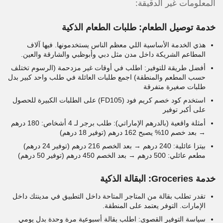
المعلومات غير الدقيقة:
خدمة توصيل الطعام: طلبات الطعام الذكية
هذي الخدمة الأساسية اللي معظم الناس يستخدمونها. فيها آلاف
المطاعم الشريكة داخل مدن مثل دبي وأبوظبي والشارقة والعين.
أفضل طريقة للتوفير: اطلب في أوقات غير مزدحمة (الرسوم تختلف
حسب المطعم والمنطقة) اجمع طلبات العائلة في طلب واحد كبير بدل
طلبات صغيرة متفرقة
استخدم كود خصم كريم فود (FD105) على الطلبات الكبيرة للحصول
على أكبر توفير
أمثلة واقعية (بالدرهم الإماراتي): طلب برجر لـ 4 أشخاص: 180 درهم
→ بعد خصم 10% يصبح 162 درهم (توفير 18 درهم)
بيتزا عائلية: 240 درهم → بعد الخصم 216 درهم (توفير 24 درهم)
مطعم عائلي: 500 درهم → بعد الخصم 450 درهم (توفير 50 درهم)
خدمة Groceries: البقالة الذكية
تقدر تطلب بقالة من المتاجر المتاحة داخل التطبيق في مدينتك داخل
الإمارات. التوفر يعتمد على المنطقة.
سياسة التوفير القصوى: اطلب بقالة أسبوعية مرة وحدة بدل يومي