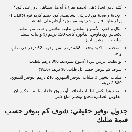
كثير ناس تسأل: هل الخصم يفرق؟ أو هل يستاهل أدور على كود؟
الإجابة واضحة من تجربتي الشخصية. كود خصم كريم فود
(FD105)
يوفر عليك فلوس حقيقية، مو مجرد أرقام على الشاشة.
مثال واقعي: الأسبوع الماضي طلبت لعائلتي وجبات من مطعم
تكساس رودهاوس. الفاتورة كانت 520 درهم (3 وجبات ستيك +
سلطات + مشروبات).
استخدمت الكود ودفعت 468 درهم بس. وفرت 52 درهم في طلبٍ
واحد
لو تطلب مرتين في الأسبوع بمتوسط 300 درهم للطلب
شوف كم بتوفر: خصم كل طلب: 30 درهم (10%)
طلبات الشهر: 8 طلبات التوفير الشهري: 240 درهم التوفير السنوي:
2,880 درهم
المبلغ هذا يكفي لطلبات إضافية أو تسوق حاجات ثانية. الفكرة إن
الفلوس الصغيرة تتجمع وتصير مبلغ كبير.
جدول توفير حقيقي: شوف كم بتوفر حسب
قيمة طلبك
عشان تعرف بالضبط كم بتوفر، سويت لك جدول حسابي