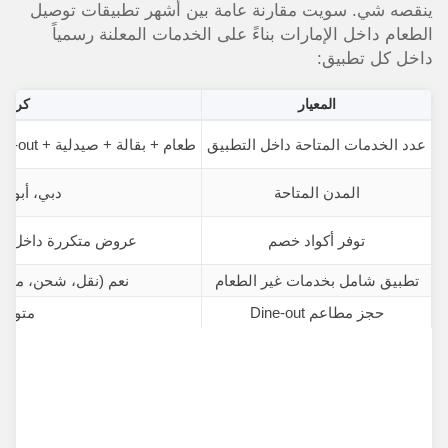
ينقصه شي. سويت مقارنة عامة بين أشهر تطبيقات توصيل
الطعام داخل الإمارات بناءً على الخدمات المعلنة رسمياً
داخل كل تطبيق:
المعيار
كريم 
عدد الخدمات المتاحة داخل التطبيق
طعام + بقالة + صيدلية + Dine-out + خدمات أخرى داخل تطبيق Careem
المدن المتاحة
دبي، أبوظب
توفر أكواد خصم
عروض متكررة داخل التطبيق 
تطبيق شامل بخدمات غير الطعام
نعم (نقل، شحن، مدفوعات
حجز مطاعم Dine-out
متوفر 