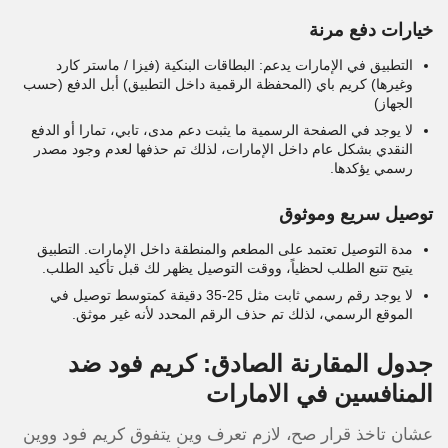
خيارات دفع مرنة
التطبيق في الإمارات يدعم: البطاقات البنكية (فيزا / ماستر كارد
وغيرها) كريم باي (المحفظة الرقمية داخل التطبيق) أبل الدفع (حسب
الجهاز)
لا يوجد في الصفحة الرسمية ما يثبت دعم مدى، تابي، تمارا أو الدفع
النقدي بشكل عام داخل الإمارات، لذلك تم حذفها لعدم وجود مصدر
رسمي يؤكدها.
توصيل سريع وموثوق
مدة التوصيل تعتمد على المطعم والمنطقة داخل الإمارات. التطبيق
يتيح تتبع الطلب لحظياً، ووقت التوصيل يظهر لك قبل تأكيد الطلب.
لا يوجد رقم رسمي ثابت مثل 25-35 دقيقة كمتوسط توصيل في
الموقع الرسمي، لذلك تم حذف الرقم المحدد لأنه غير موثق.
جدول المقارنة الصادق: كريم فود ضد
المنافسين في الامارات
عشان تاخذ قرار صح، لازم تعرف وين يتفوق كريم فود ووين