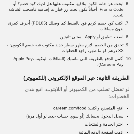
ابحث عن خانة الكود. بتلاقيها مكتوب عليها هل لديك كود خصم؟ أو
Promo Code. أحياناً تكون تحت زر خيارات إضافية فاسحب الشاشة
لتحت.
اكتب كود خصم كريم فود بالضبط كما وصلك (FD105) أحرف كبيرة،
بدون مسافات.
اضغط تطبيق أو Apply. استنى ثانيتين.
تحقق من الخصم. لازم يظهر سطر جديد مكتوب فيه خصم الكوبون: -
XX درهم. لو ما ظهر، راجع الخطوات.
أكمل الدفع بالطريقة اللي تناسبك (البطاقات البنكية، Apple Pay،
Careem Pay).
الطريقة الثانية: عبر الموقع الإلكتروني (للكمبيوتر)
لو تفضل تطلب من الكمبيوتر أو اللابتوب، اتبع هذي
الخطوات:
افتح المتصفح واكتب: careem.com/food
سجل الدخول بحسابك (أو سوي حساب جديد لو أول مرة)
اختر الخدمة والمنتجات
اذهب لصفحة الدفع النهائية