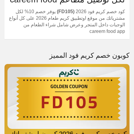
كود خصم كريم فود 2026
(FD105)
يوفر خصم 10% لكل
مشترياتك من موقع اوتطبيق كريم طعام 2026 على كل أنواع
الوجبات داخل المتجر وعرض شامل شراء الطعام من
careem food app
كوبون خصم كريم فود المميز
كود خصم كريم فود 2026 كوبون لمشترياتك