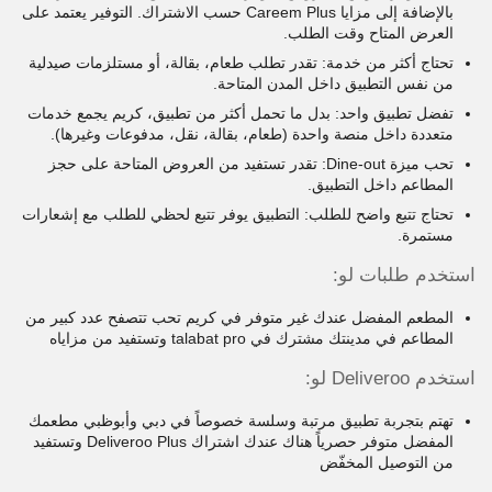
بالإضافة إلى مزايا Careem Plus حسب الاشتراك. التوفير يعتمد على
العرض المتاح وقت الطلب.
تحتاج أكثر من خدمة: تقدر تطلب طعام، بقالة، أو مستلزمات صيدلية
من نفس التطبيق داخل المدن المتاحة.
تفضل تطبيق واحد: بدل ما تحمل أكثر من تطبيق، كريم يجمع خدمات
متعددة داخل منصة واحدة (طعام، بقالة، نقل، مدفوعات وغيرها).
تحب ميزة Dine-out: تقدر تستفيد من العروض المتاحة على حجز
المطاعم داخل التطبيق.
تحتاج تتبع واضح للطلب: التطبيق يوفر تتبع لحظي للطلب مع إشعارات
مستمرة.
استخدم طلبات لو:
المطعم المفضل عندك غير متوفر في كريم تحب تتصفح عدد كبير من
المطاعم في مدينتك مشترك في talabat pro وتستفيد من مزاياه
استخدم Deliveroo لو:
تهتم بتجربة تطبيق مرتبة وسلسة خصوصاً في دبي وأبوظبي مطعمك
المفضل متوفر حصرياً هناك عندك اشتراك Deliveroo Plus وتستفيد
من التوصيل المخفّض