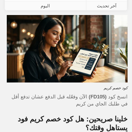
آخر تحديث
اليوم
كود خصم كريم
انسخ كود
(FD105)
الآن وفعّله قبل الدفع عشان تدفع أقل
في طلبك الجاي من كريم
خلينا صريحين: هل كود خصم كريم فود
يستاهل وقتك؟