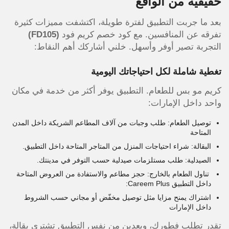
حقيقية من الواقع
بعد ما جربت التطبيق لفترة طويلة، اكتشفت مميزات كثيرة
تفرقه عن المنافسين. مع كود خصم كريم فود
(FD105)
التجربة تصير أوفر وأسهل. خلني أشاركك أهم النقاط:
تغطية شاملة لكل احتياجاتك اليومية
كريم مو بس للطعام. التطبيق يوفر أكثر من خدمة في مكان
واحد داخل الإمارات:
ت
وصيل الطعام: طلب وجبات من آلاف المطاعم الشريكة داخل المدن
المتاحة
البقالة: شراء احتياجات المنزل من المتاجر المتاحة داخل التطبيق.
الصيدلية: طلب مستلزمات صيدلية حسب التوفر في مدينتك.
تناول الطعام بالخارج: حجز مطاعم والاستفادة من العروض المتاحة
داخل التطبيق Careem Plus:
اشتراك يمنح مزايا مثل توصيل مخفّض أو مجاني حسب الشروط
داخل الإمارات
تقدر تطلب فطورك، وبعدين من نفس التطبيق تشتري بقالة،