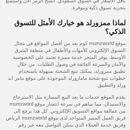
بأقل الأسعار في السوق السعودي. انسخ الرمز الآن واستمتع
بتجربة تسوق ذكية وموفرة.
لماذا ممزورلد هو خيارك الأمثل للتسوق
الذكي؟
موقع mumzworld كوم يعد من أفضل المواقع في مجال
التسوق الإلكتروني للأمهات والأطفال في منطقة الشرق
الأوسط. يوفر المتجر خدمة مميزة تعتمد على الخصوصية
والأمان والسرعة الفائقة في وصول الطلبات. من خلال
تطبيق ممزورلد، يمكنك تتبع الشحنة بسهولة باستخدام
خطوات تتبع شحنة مامازورلد الموجودة على موقع مامز اند
ورلد والتطبيق.
يقدم الموقع خدمات ما بعد البيع الممتازة مثل الاسترجاع
والاستبدال، مما ساهم في سرعة انتشار موقع mumzword
بين عمالقة مواقع التسويق الإلكتروني. كل هذا يرجع إلى
فريق العمل المميز المتواجد لدى موقع mumzworld الرياض
وفريق خدمة العملاء الذي يمكن التواصل معه عبر رقم