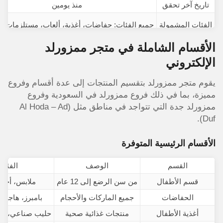
تاريخ آخر تحقق
منذ يومين
الفئات المشمولة
جميع الفئات: حفاضات، أغذية، ألعاب، مستلزمات، ت
الأقسام الشاملة في متجر ممزورلد
الإلكتروني
يقوم متجر ممزورلد بتقسيم المنتجات إلى عدة أقسام وفروع
مميزة، بما في ذلك فروع ممزورلد في السعودية وفروع
ممزورلد جدة التي تتواجد في مناطق مثل (Al Hoda – Ad
Duf).
الأقسام الرئيسية المتوفرة
القسم
الوصف
الفئات
قسم الأطفال
من سن الرضع إلى 12 عام
ملابس، أحذي
الحفاضات
جميع الماركات والأحجام
بامبرز، هاجيز
أغذية الأطفال
منتجات غذائية صحية
حليب صناعي، أط