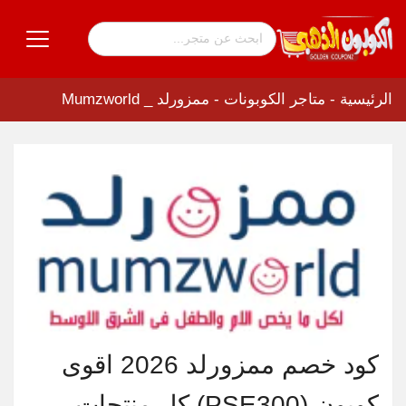
الرئيسية
-
متاجر الكوبونات
-
ممزورلد _ Mumzworld
كود خصم ممزورلد 2026 اقوى
كوبون (PSE300) كل منتجات