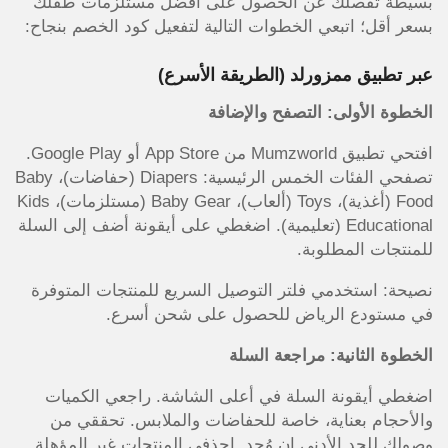
بسيطة تفصلك عن الحصول على أفضل مستلزمات طفلك
بسعر أقل؛ اتبعي الخطوات التالية لتفعيل كود الخصم بنجاح:
عبر تطبيق ممزورلد (الطريقة الأسرع)
الخطوة الأولى: التصفح والإضافة
افتحي تطبيق Mumzworld من App Store أو Google Play.
تصفحي الفئات الخمس الرئيسية: Diapers (حفاضات)، Baby
Food (أغذية)، Toys (ألعاب)، Baby Gear (مستلزمات)، Kids
Educational (تعليمية). اضغطي على أيقونة أضف إلى السلة
للمنتجات المطلوبة.
نصيحة: استخدمي فلتر التوصيل السريع للمنتجات المتوفرة
في مستودع الرياض للحصول على شحن أسرع.
الخطوة الثانية: مراجعة السلة
اضغطي أيقونة السلة في أعلى الشاشة. راجعي الكميات
والأحجام بعناية، خاصة للحفاضات والملابس. تحققي من
وصولكِ للحد الأدنى إن وُجد. احذفي المنتجات غير المؤهلة