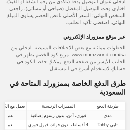
أدخلي عنوان التوصيل بدقة (تأكدي من رقم الشقة أو الفيلا).
اختاري وقت التوصيل المفضل (صباحي أو مسائي). راجعي
الملخص النهائي: السعر الأصلي ناقص الخصم يساوي المبلغ
النهائي. اضغطي تأكيد الطلب.
عبر موقع ممزورلد الإلكتروني
الخطوات مماثلة مع بعض الاختلافات البسيطة. ادخلي من
www.mumzworld.com/sa. مربع كود الخصم يظهر في
الجانب الأيسر من صفحة الدفع. يمكنكِ حفظ الكود في
حسابكِ لاستخدام أسرع في المستقبل.
طرق الدفع الخاصة بممزورلد المتاحة في
السعودية
طريقة الدفع
المميزات الرئيسية
يعمل مع الكود
مدى
فوري، آمن، بدون رسوم إضافية
نعم
تابي Tabby
4 أقساط، بدون فوائد، قبول فوري
نعم