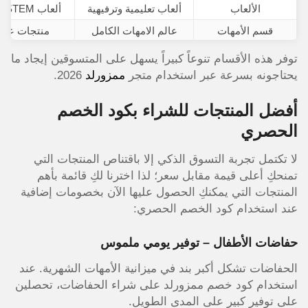
الألعاب
ألعاب تعليمية وترفيهية
ألعاب STEM، منتسوري، تقليدية
قسم الأمهات
عالم الامهات الكامل
منتجات عناي
المستلزمات المدرسية
أدوات دراسية متنوعة
حقائب، قر
توفر هذه الأقسام تنوعاً كبيراً يسهل على المتسوقين إيجاد ما
مستلزمات السفر
يحتاجونه بسرعة عبر استخدام متجر
منتجات للرحلات
ممزورلد
2026.
عربات ال
أفضل المنتجات للشراء بكود الخصم
الحصري
لا تكتمل تجربة التسوق الذكي إلا باقتناص المنتجات التي
تمنحكِ أعلى قيمة مقابل سعر؛ لذا اخترنا لكِ قائمة بأهم
المنتجات التي يمكنكِ الحصول عليها الآن بخصومات إضافية
عند استخدام كود الخصم الحصري:
حفاضات الأطفال – توفير يومي ملموس
الحفاضات تشكل أكبر بند في ميزانية الأمهات الشهرية. عند
استخدام كود خصم ممزورلد على شراء الحفاضات، تحصلين
على توفير كبير على المدى الطويل.