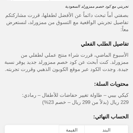
تجربتي مع كود خصم ممزورلد السعودية
بصفتي أماً تبحث دائماً عن الأفضل لطفلها، قررت مشاركتكم
تفاصيل تجربتي الواقعية مع التسوق من ممزورلد، لنستعرض
معاً:
تفاصيل الطلب الفعلي
الأسبوع الماضي، قررت شراء منتج عملي لطفلي من
ممزورلد. كنت أبحث عن كود خصم ممزورلد جديد يوفر نسبة
جيدة. وجدت الكود عبر موقع الكوبون الذهبي وقررت تجربته.
محتويات السلة:
كيكي بيبي – طاولة تغيير حفاضات للأطفال – رمادي:
229 ريال (بدلاً من 299 ريال – خصم 23%)
الحساب النهائي:
البند
القيمة