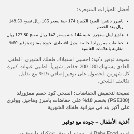
أفضل الخيارات المتوفرة:
بامبرز بانتس: العبوة الكبيرة 174 حبة بسعر 165 ريال تصبح 148.50
ريال بعد الخصم
هاجيز ليتل سنجرز: علبة 144 حبة بسعر 142 ريال تصبح 127.80 ريال
حفاضات ممزورلد الخاصة: بديل اقتصادي بجودة ممتازة بتوفير 60%
مقارنة بالعلامات العالمية
نصيحة توفير ذكية: احسبي استهلاك طفلك الشهري. الطفل
العادي يستهلك 180-200 حفاض شهرياً. اطلبي عبوات كبيرة
كل شهرين للحصول على توفير إضافي 15% مع تقليل
تكاليف الشحن.
نصيحة لتخفيض الحفاضات: انسخي كود خصم ممزورلد
(PSE300) بخصم 10% على حفاضات بامبرز وهاجيز، ووفري
على أكبر بند في ميزانية طفلك الشهرية
أغذية الأطفال – جودة مع توفير
قسم Baby Food في ممزورلد يوفر تشكيلة واسعة من