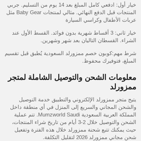
خيار أول: ادفعي كامل المبلغ بعد 14 يوم من التسليم. جربي
المنتجات قبل الدفع النهائي. مثالي لمنتجات Baby Gear مثل
عربات الأطفال وكراسي السيارة
خيار ثاني: 3 أقساط شهرية بدون فوائد. القسط الأول عند
الشراء. القسطان التاليان بعد شهر وشهرين.
شرط مهم:كوبون خصم ممزورلد السعودية يُطبق قبل تقسيم
المبلغ، فتوفيرك محفوظ.
معلومات الشحن والتوصيل الشاملة لمتجر
ممزورلد
يتيح متجر ممزورلد الإلكتروني والتطبيق خدمة التوصيل
والشحن المجاني والسريع إلى المنزل في أي منطقة داخل
المملكة العربية السعودية Mumzworld Saudi. تتم عملية
الشحن والتوصيل خلال 2-3 أيام من تاريخ شراء المنتجات،
حيث يمكنك تتبع شحنة ممزورلد خلال هذه الفترة وتفعيل
شحن مجاني ممزورلد 2026 لتقليل التكلفة.