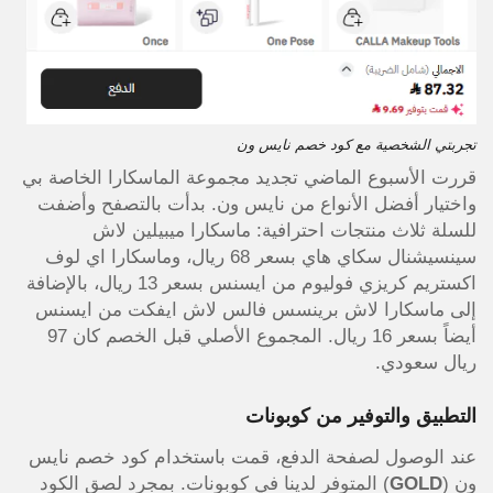
تجربتي الشخصية مع كود خصم نايس ون
قررت الأسبوع الماضي تجديد مجموعة الماسكارا الخاصة بي
واختيار أفضل الأنواع من نايس ون. بدأت بالتصفح وأضفت
للسلة ثلاث منتجات احترافية: ماسكارا ميبيلين لاش
سينسيشنال سكاي هاي بسعر 68 ريال، وماسكارا اي لوف
اكستريم كريزي فوليوم من ايسنس بسعر 13 ريال، بالإضافة
إلى ماسكارا لاش برينسس فالس لاش ايفكت من ايسنس
أيضاً بسعر 16 ريال. المجموع الأصلي قبل الخصم كان 97
ريال سعودي.
التطبيق والتوفير من كوبونات
عند الوصول لصفحة الدفع، قمت باستخدام كود خصم نايس
ون (
GOLD
) المتوفر لدينا في كوبونات. بمجرد لصق الكود