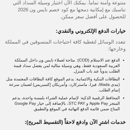
متنوعة وآمنة تماماً. يمكنك الآن اختيار وسيلة السداد التي
تناسبك مع إمكانية دمجها مع كود خصم نايس ون 2026
للحصول على أفضل سعر ممكن.
خيارات الدفع الإلكتروني والنقدي:
تتعدد الوسائل لتغطية كافة احتياجات المتسوقين في المملكة
وخارجها:
الدفع عند الاستلام (COD): متاحة لعملاء نايس ون داخل المملكة
العربية السعودية فقط، وهي وسيلة مثالية لمن يفضل سداد قيمة
الطلب يدوياً عند باب المنزل.
البطاقات البنكية والائتمانية: يدعم الموقع كافة البطاقات المعتمدة مثل
(مدى Mada، فيزا، ماستركارد، وأمريكان إكسبريس) لضمان سرعة
إتمام الطلب.
المحافظ الرقمية الذكية: لإتمام عملية الشراء بلمسة واحدة، يدعم
المتجر Apple Pay و STC PAY، بالإضافة إلى خيار Google Pay
المتاح ضمن قائمة الدفع النهائية في الموقع والتطبيق.
خدمات اشترِ الآن وادفع لاحقاً (التقسيط المريح):