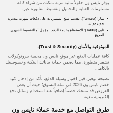
يوفر نايس ون حلولاً مالية مرنة تمكنك من شراء كافة
مستلزمات العناية والتجميل وتقسيط الفاتورة عبر:
تمارا (Tamara): تقسيم مبلغ المشتريات على دفعات شهرية ميسرة
بدون فوائد.
تابي (Tabby): الاستمتاع بخدمة الدفع المؤجل أو التقسيط الشهري
المريح.
الموثوقية والأمان (Trust & Security):
كافة عمليات الدفع عبر موقع نايس ون محمية ببروتوكولات
تشفير متطورة، مما يضمن حماية بياناتك البنكية وخصوصيتك
بالكامل،
نصيحة توفير: قبل اختيار وسيلة الدفع، تأكد من إدخال كود
خصم نايس ون 2026 في سلة التسوق؛ حيث أن بعض
العروض قد تمنحك خصماً إضافياً عند استخدام وسائل دفع
إلكترونية معينة.
طرق التواصل مع خدمة عملاء نايس ون