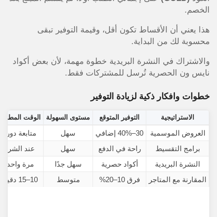
الخصم.
هذا يعني أن الأقساط تكون أقل، وقيمة التوفير تبقى
محسوبة لك من البداية.
والاشتراك في النشرة البريدية خطوة مهمة، لأن بعض أكواد
نايس ون الحصرية تُرسل للمشتركات فقط.
خطوات وافكار ذكية لزيادة التوفير
الاستراتيجية
التوفير المتوقع
مستوى السهولة
الوقت المطلو
العروض الموسمية
30–40% إضافي
سهل
متابعة دورية
برامج التقسيط
راحة في الدفع
سهل
عند الشراء
النشرة البريدية
أكواد حصرية
سهل جدًا
مرة واحدة
المقارنة مع المتاجر
فرق 10–20%
متوسط
10–15 دقيقة