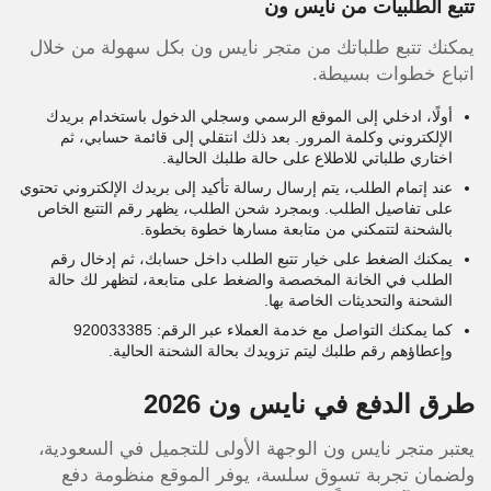
تتبع الطلبيات من نايس ون
يمكنك تتبع طلباتك من متجر نايس ون بكل سهولة من خلال
اتباع خطوات بسيطة.
أولًا، ادخلي إلى الموقع الرسمي وسجلي الدخول باستخدام بريدك
الإلكتروني وكلمة المرور. بعد ذلك انتقلي إلى قائمة حسابي، ثم
اختاري طلباتي للاطلاع على حالة طلبك الحالية.
عند إتمام الطلب، يتم إرسال رسالة تأكيد إلى بريدك الإلكتروني تحتوي
على تفاصيل الطلب. وبمجرد شحن الطلب، يظهر رقم التتبع الخاص
بالشحنة لتتمكني من متابعة مسارها خطوة بخطوة.
يمكنك الضغط على خيار تتبع الطلب داخل حسابك، ثم إدخال رقم
الطلب في الخانة المخصصة والضغط على متابعة، لتظهر لك حالة
الشحنة والتحديثات الخاصة بها.
كما يمكنك التواصل مع خدمة العملاء عبر الرقم: 920033385
وإعطاؤهم رقم طلبك ليتم تزويدك بحالة الشحنة الحالية.
طرق الدفع في نايس ون 2026
يعتبر متجر نايس ون الوجهة الأولى للتجميل في السعودية،
ولضمان تجربة تسوق سلسة، يوفر الموقع منظومة دفع