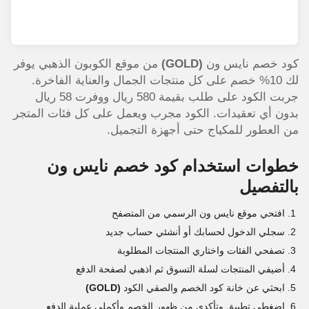
كود خصم نايس ون
(GOLD)
من موقع الكوبون الذهبي يوفر
لك 10% خصم على كل منتجات الجمال والعناية الفاخرة.
جربت الكود على طلب بقيمة 580 ريال ووفرت 58 ريال
بدون أي تعقيدات. الكود مجرب ويعمل على كل فئات المتجر
من العطور للمكياج حتى أجهزة التجميل.
خطوات استخدام كود خصم نايس ون
بالتفصيل
افتحي موقع نايس ون الرسمي من المتصفح
سجلي الدخول لحسابك أو أنشئي حساب جديد
تصفحي الفئات واختاري المنتجات المطلوبة
أضيفي المنتجات لسلة التسوق ثم اذهبي لصفحة الدفع
ابحثي عن خانة كود الخصم والصقي الكود
(GOLD)
اضغطي تطبيق وتأكدي من ظهور الخصم وأكملي عملية الدفع.