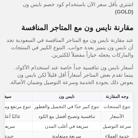
اشتري بأقل سعر الآن باستخدام كود خصم نايس ون
(GOLD)
مقارنة نايس ون مع المتاجر المنافسة
عند مقارنة نايس ون مع المتاجر المنافسة في السعودية نجد
أن نايس ون يتميز بعدة جوانب. التنوع الكبير في المنتجات
والماركات يجعله خياراً مفضلاً للكثيرين.
أسعار نايس ون تنافسية جداً خاصة عند استخدام الأكواد.
بينما تقدم بعض المتاجر أسعاراً أقل قليلاً لكن نايس ون
يعوض ذلك بجودة الخدمة وسرعة التوصيل وضمان الأصالة.
وجه المقارنة
نايس ون
سيفورا
تنوع المنتجات
تنوع كبير جدًا في التجميل والعطور
تنوع مرتفع ومار
الأسعار
تنافسية وتصبح أفضل مع الكود
غالبًا أعلى 
سرعة التوصيل
سريعة في أغلب المدن
سريعة جد
خدمة العملاء
سريعة ومتعاونة
جيدة جدً