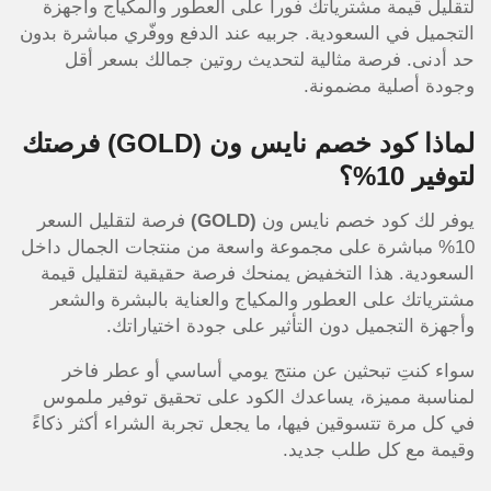
لتقليل قيمة مشترياتك فوراً على العطور والمكياج وأجهزة
التجميل في السعودية. جربيه عند الدفع ووفّري مباشرة بدون
حد أدنى. فرصة مثالية لتحديث روتين جمالك بسعر أقل
وجودة أصلية مضمونة.
لماذا كود خصم نايس ون
(GOLD)
فرصتك
لتوفير 10%؟
يوفر لك كود خصم نايس ون
(GOLD)
فرصة لتقليل السعر
10% مباشرة على مجموعة واسعة من منتجات الجمال داخل
السعودية. هذا التخفيض يمنحك فرصة حقيقية لتقليل قيمة
مشترياتك على العطور والمكياج والعناية بالبشرة والشعر
وأجهزة التجميل دون التأثير على جودة اختياراتك.
سواء كنتِ تبحثين عن منتج يومي أساسي أو عطر فاخر
لمناسبة مميزة، يساعدك الكود على تحقيق توفير ملموس
في كل مرة تتسوقين فيها، ما يجعل تجربة الشراء أكثر ذكاءً
وقيمة مع كل طلب جديد.