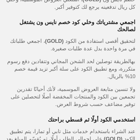
كل ريال تدفعينه يرجع لك كتوفير أكبر.
اجمعي مشترياتك وخلي كود خصم نايس ون يشتغل
لصالحك
لتحقيق أقصى استفادة من الكود
(GOLD)
، اجمعي طلباتك
في مرة واحدة بدل عدة طلبات صغيرة.
بهالطريقة توصلين لحد الشحن المجاني وتتفادين دفع رسوم
متكررة، ومع تطبيق الكود على سلة أكبر تزيد قيمة خصم
10% بالريال.
ولا تنسين متابعة العروض الموسمية، لأنك أحيانًا تقدرين
تجمعين بين الكود والمنتجات المخفضة أصلًا لتحصلين على
توفير مضاعف حسب شروط العرض.
استخدمي الكود أولًا ثم قسطي براحتك
عند الشراء باستخدام خدمات مثل تابي أو تمارا، يتم تطبيق
الكود
(GOLD)
على إجمالي الطلب أولًا، ثم يُقسّم المبلغ بعد