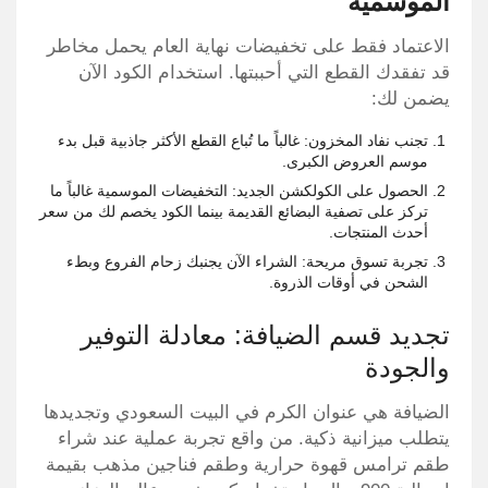
الموسمية
الاعتماد فقط على تخفيضات نهاية العام يحمل مخاطر
قد تفقدك القطع التي أحببتها. استخدام الكود الآن
يضمن لك:
تجنب نفاد المخزون: غالباً ما تُباع القطع الأكثر جاذبية قبل بدء
موسم العروض الكبرى.
الحصول على الكولكشن الجديد: التخفيضات الموسمية غالباً ما
تركز على تصفية البضائع القديمة بينما الكود يخصم لك من سعر
أحدث المنتجات.
تجربة تسوق مريحة: الشراء الآن يجنبك زحام الفروع وبطء
الشحن في أوقات الذروة.
تجديد قسم الضيافة: معادلة التوفير
والجودة
الضيافة هي عنوان الكرم في البيت السعودي وتجديدها
يتطلب ميزانية ذكية. من واقع تجربة عملية عند شراء
طقم ترامس قهوة حرارية وطقم فناجين مذهب بقيمة