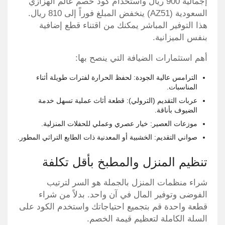
إجمالية 900 ريال واستخدام كود خصم عالم الهزازي
السعودية (AZ51) ينخفض المبلغ فوراً إلى 810 ريال.
هذا التوفير المباشر يمكنك من اقتناء قطع إضافية
بنفس الميزانية.
أهم استثمارات الضيافة التي ينصح بها:
الترامس عالية الجودة: لحفظ الحرارة لفترات طويلة أثناء
المناسبات.
عربات التقديم (الترولي): قطعة أثاث عملية تسهل خدمة
الضيوف بأناقة.
موزعات العصير: خيار عصري وعملي للحفلات المنزلية.
صواني التقديم: الخشبية أو المعدنية ذات الطابع التراثي المطور.
تنظيم المنزل والمطبخ بأقل تكلفة
شراء منظمات المنزل بالجملة هو السر لترتيب
الفوضى وتوفير المال في آن واحد. بدلاً من شراء
قطعة واحدة قم بتجميع احتياجاتك واستخدم الكود على
السلة الكاملة لتعظيم قيمة الخصم.