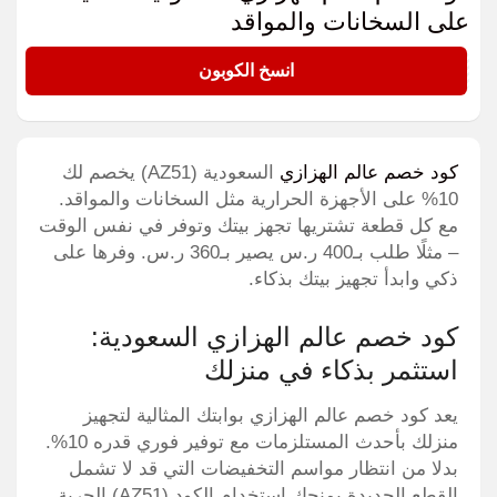
على السخانات والمواقد
AZ51
انسخ الكوبون
كود خصم عالم الهزازي
السعودية (AZ51) يخصم لك
10% على الأجهزة الحرارية مثل السخانات والمواقد.
مع كل قطعة تشتريها تجهز بيتك وتوفر في نفس الوقت
– مثلًا طلب بـ400 ر.س يصير بـ360 ر.س. وفرها على
ذكي وابدأ تجهيز بيتك بذكاء.
كود خصم عالم الهزازي السعودية:
استثمر بذكاء في منزلك
يعد كود خصم عالم الهزازي بوابتك المثالية لتجهيز
منزلك بأحدث المستلزمات مع توفير فوري قدره 10%.
بدلا من انتظار مواسم التخفيضات التي قد لا تشمل
القطع الجديدة يمنحك استخدام الكود (AZ51) الحرية