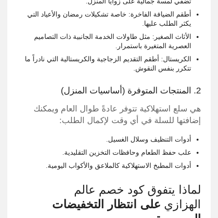
تضفي لمسة جمالية على زوايا المنزل.
أطقم الضيافة الفاخرة: خاصة تشكيلات رمضان والأعياد التي
يكثر الطلب عليها.
الأثاث الصغير: مثل طاولات الخدمة الجانبية ذات التصاميم
العصرية المتغيرة باستمرار.
الكريستال: أطقم التقديم الزجاجية والكريستالية التي نادراً ما
تتكرر بنفس النقوش.
2. المنتجات المتوفرة (أساسيات المنزل)
هي سلع استهلاكية تتوفر عادةً طوال العام ويمكنك
إضافتها للسلة في أي وقت لإكمال الطلب:
أدوات التنظيف وسلال الغسيل.
علب حفظ الطعام وحافظات التخزين التقليدية.
أدوات المطبخ الاستهلاكية كالملاعق والأكواب اليومية.
لماذا يتفوق كود خصم عالم
الهزازي
على انتظار التخفيضات