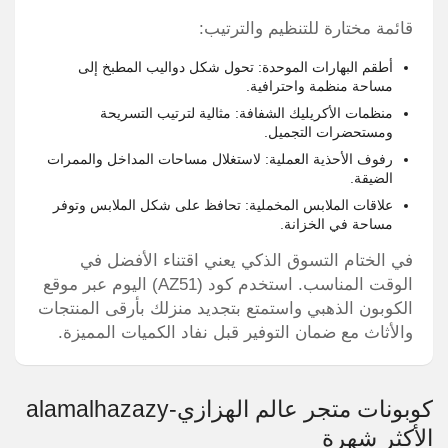
قائمة مختارة للتنظيم والترتيب:
أطقم البهارات الموحدة: تحول شكل دواليب المطبخ إلى
مساحة منظمة واحترافية.
منظمات الأكريليك الشفافة: مثالية لترتيب التسريحة
ومستحضرات التجميل.
رفوف الأحذية العملية: لاستغلال مساحات المداخل والممرات
الضيقة.
علاقات الملابس المخملية: تحافظ على شكل الملابس وتوفر
مساحة في الخزانة.
في الختام التسوق الذكي يعني اقتناء الأفضل في
الوقت المناسب. استخدم كود (AZ51) اليوم عبر موقع
الكوبون الذهبي واستمتع بتجديد منزلك بأرقى المنتجات
والأثاث مع ضمان التوفير قبل نفاد الكميات المميزة.
كوبونات متجر عالم الهزازي-alamalhazazy
الأكثر شهرة