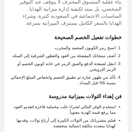
بناء عقلية المتسوق المحترف لا يتوقف عند التوفير
الشخصي، بل يمتد لكيفية إدارة ميزانية الهدايا.
المناسبات الاجتماعية في السعودية كثيرة، وشراء
الهدايا بالسعر الكامل يستنزف الميزانية بسرعة.
خطوات تفعيل الخصم الصحيحة
انسخ رمز الكوبون المعتمد والمجرب.
أضف منتجاتك المفضلة من العود والعطور الشرقية إلى السلة.
انتقل لصفحة الدفع والصق الرمز في خانة كوبون الخصم أو
الرمز الترويجي.
تأكد من ظهور عبارة تم تطبيق الخصم وانخفاض المبلغ الإجمالي
بنسبة 5% قبل السداد.
فن إهداء التولات بميزانية مدروسة
استخدم الوفر المالي لشراء علب مخملية فاخرة لتقديم العود،
مما يرفع قيمة الهدية معنوياً.
قسّم مشترياتك من التولات الكبيرة إلى أرباع تولات، وقدمها
كهدايا متعددة بتكلفة إجمالية منخفضة.