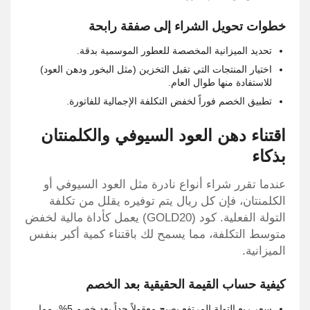
خطوات تحويل الشراء إلى صفقة رابحة
تحديد الميزانية المخصصة للعطور الموسمية بدقة.
اختيار المنتجات التي تقبل التخزين (مثل البخور ودهن العود)
للاستفادة منها طوال العام.
تطبيق الخصم فوراً لخفض التكلفة الإجمالية للفاتورة.
اقتناء دهن العود السيوفي والكلمنتان
بذكاء
عندما تقرر شراء أنواع نادرة مثل العود السيوفي أو
الكلمنتان، فإن كل ريال يتم توفيره يقلل من تكلفة
التولة الفعلية. كود (GOLD20) يعمل كأداة مالية لخفض
متوسط التكلفة، مما يسمح لك باقتناء كمية أكبر بنفس
الميزانية.
كيفية حساب القيمة الحقيقية بعد الخصم
سعر ربع التولة المرتفع يصبح معقولاً جداً بعد خصم 5%، مما