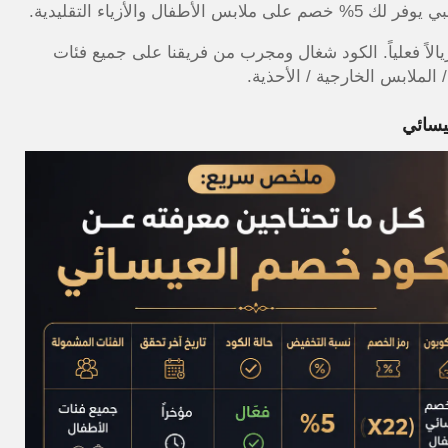
لأطفال والأزياء التقليدية.
ت الكود مؤخراً على طلب بقيمة 500ريالاً ووفرت 25 ريالاً فعلياً. الكود شغال ومجرب من فريقنا على جميع فئات
 الملابس الخارجية / الأحذية.
يسائي