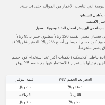
ة التي تناسب الأعمار من المواليد حتى 14 سنة.
للأطفال النشيطين.
تيار الأقمشة.
سيطة من البوليستر لضمان المتانة وسهولة الغسيل.
من تجربتي الشخصية اشتريت لابنتي 3 قطع من هذا القسم: فستان قطني بقيمة 120 ريالاً بنطلون جينز بـ 95 ريالاً
وتيشرت مطبوع بـ 65 ريالاً. المجموع كان 280 ريالاً وبعد تطبيق كود خصم العيسائي أصبح 266ريالاً. التوفير 14ريالاً قد
ق يصير ملحوظاً.
دة بناطيل كلاسيكية) بكميات أكبر عند استخدام كود خصم
. هذه القطع تتحمل الاستخدام اليومي وتحتاجين تبديلها باستمرار فالاستثمار فيها مع خصم 5% يوفر
السعر بعد الخصم (5%)
قيمة التوفير
142.5 ريالاً
7.5 ريال
95 ريالاً
5 ريالات
66.5 ريالاً
3.5 ريال