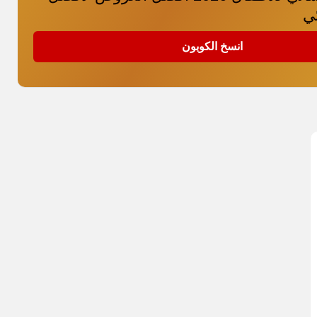
ئي
انسخ الكوبون