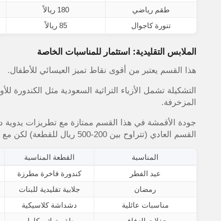
طقم رياضي
180 ريالاً
تنورة كاجوال
85 ريالاً
الملابس التقليدية: استثمار للمناسبات الخاصة
هذا القسم يعتبر من أقوى نقاط تميز العيسائي للأطفال.
التشكيلة تشمل الأزياء التراثية السعودية مثل الكندورة للأو
المزخرفة.
جودة الأقمشة في هذا القسم ممتازة مع تطريزات يدوية دقي
القسم العادي (تتراوح بين 200-500 ريال للقطعة) لكن مع كود خصم العيسائي للأطفال
المناسبة
القطعة المناسبة
عيد الفطر
كندورة فاخرة مطرزة
رمضان
جلابية تقليدية للبنات
مناسبات عائلية
دشداشة كلاسيكية
حفلات الزفاف
طقم تراثي كامل