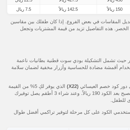
150 ريالاً
142.5 ريالاً
7.5 ريال
يل المقاسات في بعض الفروع. إذا كان طفلك بين مقاسين
الخصر. هذه التفاصيل تزيد من قيمة المشتريات وتجعل
بس الأطفال مصمم خصيصاً للأعمار من 0-24 شهر حيث تشمل التشكيلة بودي سوت قطنية بطانيات ناعمة
ستخدام أقمشة مضادة للحساسية وأزرار مخفية لضمان سلامة
أتي دور كود خصم العيسائي
(X22)
الذي يوفر لكِ 5% من القيمة
الإجمالية. مثلاً طقم بودي سوت (5 قطع) بسعر 200 ريال يصبح بعد الكود 190 ريالاً. وعند شراء 3 أطقم يصل توفيرك
ي مقاسات متدرجة (0-3 3-6 شهور) واستخدمي الكود على كل مرحلة لتوفير تراكمي أفضل طوال