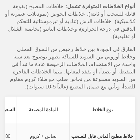
أنواع الخلاطات المتوفرة تشمل:
خلاطات المطبخ (بفوهة
قابلة للسحب أو ثابتة)، خلاطات الحوض (بموديلات عصرية أو
كلاسيكية)، خلاطات الدش (عادية أو ثيرموستاتية للتحكم
الدقيق في درجة الحرارة)، وخلاطات البانيو (بخاصية الشلال
أو تقليدية).
الفارق في الجودة بين خلاط رخيص من السوق المحلي
وخلاط أوروبي من السويد للسباكة يظهر بوضوح بعد سنة
واحدة من الاستخدام. الخلاطات الرخيصة عادة ما تبدأ في
التنقيط، أو تصدأ، أو تفقد لمعانها. بينما الخلاطات الفاخرة
من السويد مصنوعة من نحاس صلب مع طلاء كروم مقاوم
للصدأ، وتأتي مع ضمان المصنع (غالباً 5-10 سنوات).
نوع الخلاط
المادة المصنعة
السعر ا
خلاط مطبخ ألماني قابل للسحب
نحاس + كروم
680 ريال