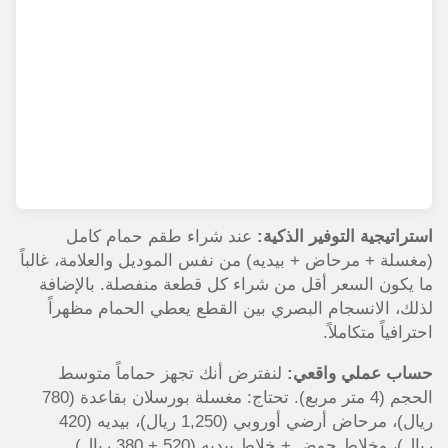
استراتيجية التوفير الذكية:
عند شراء طقم حمام كامل
(مغسلة + مرحاض + بيديه) من نفس الموديل والعلامة، غالباً
ما يكون السعر أقل من شراء كل قطعة منفصلة. بالإضافة
لذلك، الانسجام البصري بين القطع يعطي الحمام مظهراً
احترافياً متكاملاً.
حساب عملي واقعي:
لنفترض أنك تجهز حماماً متوسط
الحجم (4 متر مربع). تحتاج: مغسلة بورسلان بقاعدة (780
ريال)، مرحاض أرضي أوروبي (1,250 ريال)، بيديه (420
ريال)، وخلاط حوض + خلاط بيديه (520 + 380 ريال).