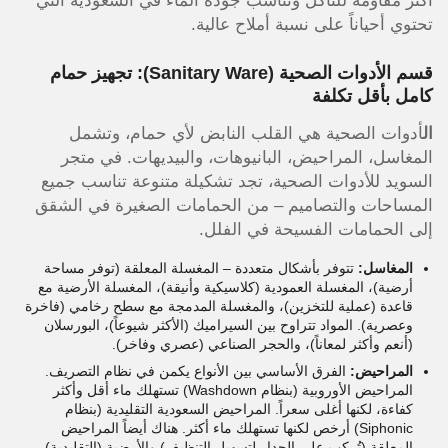
أكثر مقاومة للتآكل وتناسب جودة الماء في السعودية التي
تحتوي أحياناً على نسبة أملاح عالية.
قسم الأدوات الصحية (Sanitary Ware): تجهيز حمام
كامل بأقل تكلفة
ال
أدوات الصحية هي القلب النابض لأي حمام، وتشمل
المغاسل، المراحيض، البانيوهات، والبيديهات. في متجر
السويد للأدوات الصحية، تجد تشكيلة متنوعة تناسب جميع
المساحات والتصاميم – من الحمامات الصغيرة في الشقق
إلى الحمامات الفسيحة في الفلل.
المغاسل:
تتوفر بأشكال متعددة – المغسلة المعلقة (توفر مساحة
أرضية)، المغسلة العمودية (كلاسيكية وأنيقة)، المغسلة الأرضية مع
قاعدة (عملية للتخزين)، والمغسلة المدمجة مع سطح رخامي (فاخرة
وعصرية). المواد تتراوح بين السيراميك (الأكثر شيوعاً)، البورسلان
(أنعم وأكثر لمعاناً)، والحجر الصناعي (عصري وفاخر).
المراحيض:
الفرق الأساسي بين الأنواع يكمن في نظام التصريف.
المراحيض الأوروبية (بنظام Washdown) تستهلك ماء أقل وأكثر
كفاءة، لكنها أغلى سعراً. المراحيض السعودية التقليدية (بنظام
Siphonic) أرخص لكنها تستهلك ماء أكثر. هناك أيضاً المراحيض
المعلقة (تُركب على الجدار لتسهيل التنظيف) والأرضية (التقليدية).