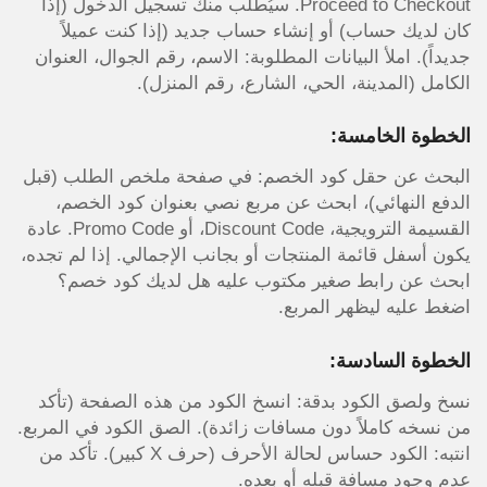
Proceed to Checkout. سيُطلب منك تسجيل الدخول (إذا
كان لديك حساب) أو إنشاء حساب جديد (إذا كنت عميلاً
جديداً). املأ البيانات المطلوبة: الاسم، رقم الجوال، العنوان
الكامل (المدينة، الحي، الشارع، رقم المنزل).
الخطوة الخامسة:
البحث عن حقل كود الخصم: في صفحة ملخص الطلب (قبل
الدفع النهائي)، ابحث عن مربع نصي بعنوان كود الخصم،
القسيمة الترويجية، Discount Code، أو Promo Code. عادة
يكون أسفل قائمة المنتجات أو بجانب الإجمالي. إذا لم تجده،
ابحث عن رابط صغير مكتوب عليه هل لديك كود خصم؟
اضغط عليه ليظهر المربع.
الخطوة السادسة:
نسخ ولصق الكود بدقة: انسخ الكود من هذه الصفحة (تأكد
من نسخه كاملاً دون مسافات زائدة). الصق الكود في المربع.
انتبه: الكود حساس لحالة الأحرف (حرف X كبير). تأكد من
عدم وجود مسافة قبله أو بعده.