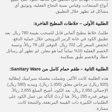
أنواع المنتجات، وقياس نسبة النجاح الفعلية، وتوثيق أي
مشاكل قد تظهر خلال التطبيق.
الطلبية الأولى – خلاطات المطبخ الفاخرة:
طلبتُ خلاط مطبخ ألماني قابل للسحب بقيمة 780 ريال. بعد
تطبيق الكود في خانة الرمز الترويجي خلال عملية الدفع،
انخفض السعر إلى 702 ريال. التوفير كان 78 ريالاً، ونسبة
الخصم الفعلية 10% تماماً كما هو معلن. لم تظهر أي رسائل
خطأ، والخصم طُبق بسلاسة.
الطلبية الثانية – طقم حمام كامل من Sanitary Ware:
هذه الطلبية كانت الأكبر، وشملت مغسلة سيراميك إيطالية
(920 ريال)، مرحاض معلق (1,450 ريال)، وبيديه (580 ريال).
الإجمالي 2,950 ريال. بعد الكود، أصبح المبلغ 2,655 ريالاً،
بتوفير قدره 295 ريالاً. هنا أردتُ التأكد من عمل الكود على
الطلبيات الكبيرة ذات القيمة المرتفعة، والنتيجة كانت
ممتازة.