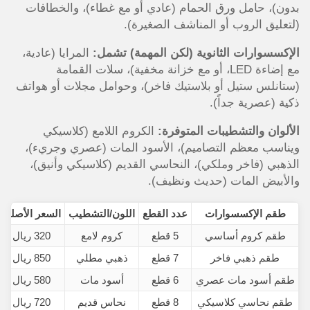
بدون)، حامل ورق الحمام (عادي أو مع غطاء)، والخطافات
(لتعليق الروب أو المناشف الصغيرة).
الإكسسوارات الثانوية (لكن المهمة) تشمل:
المرايا (عادية،
مع إضاءة LED، أو مع خزانة مخفية)، سلات القمامة
(ستانلس ستيل أو بلاستيك فاخر)، وحوامل مجلات أو هواتف
ذكية (عصرية جداً).
الألوان والتشطيبات المتوفرة:
الكروم اللامع (كلاسيكي
ويناسب معظم التصاميم)، الأسود المات (عصري وجريء)،
الذهبي (فاخر وملكي)، النحاسي القديم (كلاسيكي وأنيق)،
والأبيض المات (حديث ونظيف).
طقم الإكسسوارات
عدد القطع
اللون/التشطيب
السعر الأصلي
طقم كروم أساسي
5 قطع
كروم لامع
320 ريال
طقم ذهبي فاخر
7 قطع
ذهبي مطلي
850 ريال
طقم أسود مات عصري
6 قطع
أسود مات
580 ريال
طقم نحاسي كلاسيكي
8 قطع
نحاس قديم
720 ريال