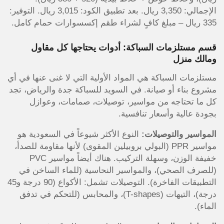
الإجمالي: 3,350 ريال. بعد تطبيق الكود: 3,015 ريال. التوفير:
335 ريال – مبلغ كافٍ لشراء طقم إكسسوارات حمام كامل.
قسم مستلزمات السباكة: أدوات يحتاجها كل مقاول
ومالك منزل
مستلزمات السباكة هي المواد الأولية التي لا غنى عنها في أي
مشروع بناء أو صيانة. في السويد للسباكة جدة والرياض، تجد
كل ما تحتاجه من مواسير، توصيلات، صمامات، وعوازل
بجودة عالية وأسعار تنافسية.
المواسير والتوصيلات:
النوع الأكثر شيوعاً في السعودية هو
مواسير PPR (البولي بروبيلين المقوى) لأنها مقاومة للصدأ،
خفيفة الوزن، وسهلة التركيب. هناك أيضاً مواسير PVC
(للصرف الصحي)، والمواسير النحاسية (للماء الساخن في
التطبيقات الفاخرة). التوصيلات تشمل: الأكواع (90 درجة و45
درجة)، التيهات (T-shapes)، والمحابس (للتحكم في تدفق
الماء).