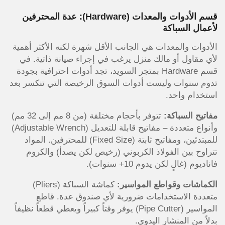
قسم الأدوات والمعدات (Hardware): عدة المحترفين
لأعمال السباكة
الأدوات والمعدات هي الجانب الأقل شهرة لكنه الأكثر أهمية
لأي مقاول أو مالك منزل يرغب في إجراء صيانة ذاتية. في
قسم Hardware بمتجر السويد، تجد أدوات احترافية بجودة
تدوم سنوات وليست أدوات السوق الرخيصة التي تنكسر بعد
استخدام واحد.
مفاتيح السباكة:
تتوفر بأحجام مختلفة (من 8 مم إلى 32 مم)
وأنواع متعددة – مفاتيح قابلة للتعديل (Adjustable Wrench)
للمبتدئين، ومفاتيح ثابتة (Fixed Size) للمحترفين. المواد
تتراوح بين الفولاذ الكربوني (رخيص لكن يصدأ) والكروم
فاناديوم (غالٍ لكن يدوم 10+ سنوات).
الكماشات وقواطع المواسير:
كماشة السباكة (Pliers)
متعددة الاستخدامات ضرورية لأي صندوق عدة. قاطع
المواسير (Pipe Cutter) يوفر وقتاً كبيراً ويعطي قطعاً نظيفاً
بدلاً من المنشار اليدوي.