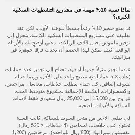
لماذا نسبة 10% مهمة في مشاريع التشطيبات السكنية
الكبرى؟
قد يبدو خصم 10% رقماً بسيطاً للوهلة الأولى، لكن عند
تطبيقه على مشاريع التشطيبات السكنية الكاملة، يتحول إلى
توفير ملموس يصل لآلاف الريالات. دعني أوضح لك بالأرقام
الواقعية كيف يمكن لهذا الخصم أن يحدث فرقاً جوهرياً في
ميزانيتك.
عندما تجهز منزلاً جديداً أو فيلا، تحتاج إلى تجهيز عدة حمامات
(عادة 3-5 حمامات)، مطبخ واحد على الأقل، وربما حمام
ضيوف إضافي. كل حمام يتطلب خلاطات، مغاسل، مراحيض،
وإكسسوارات. التكلفة الإجمالية لمشروع متوسط الحجم
تتراوح بين 15,000 إلى 25,000 ريال سعودي فقط لأدوات
السباكة والأدوات الصحية.
في طلبي الأخير من متجر السويد للسباكة، كانت السلة
تحتوي على خلاطات لحمامين (4 خلاطات × 520 ريال)،
مغسلتين سيراميك (850 ريال للواحدة)، مرحاضين (1,200