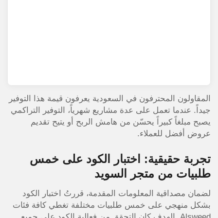
المقاولون المحترفون في السعودية يعرفون قيمة هذا التوفير
جيداً. عندما تعمل على عدة مشاريع شهرياً، التوفير التراكمي
يصبح مبلغاً كبيراً يحسّن من هامش الربح أو يتيح تقديم
عروض أفضل للعملاء.
تجربة حقيقية: اختبار الكود على خمس
طلبيات من متجر السويد
لضمان مصداقية المعلومات المقدمة، قررتُ اختبار الكود
بشكل منهجي على خمس طلبيات مختلفة تغطي كافة فئات
Alsweed. الهدف كان التحقق من فعالية الكود على جميع