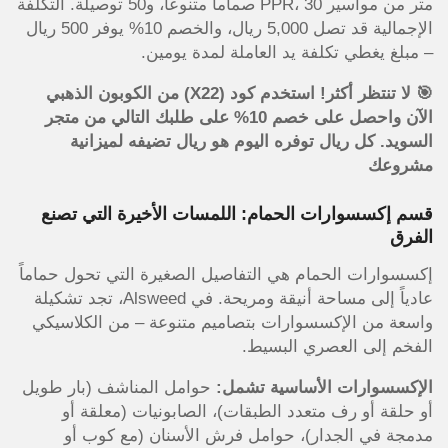
متر من مواسير PPR، 30 صماماً متنوعاً، و50 توصيلة. التكلفة
الإجمالية قد تصل 5,000 ريال، والخصم 10% يوفر 500 ريال
– مبلغ يغطي تكلفة يد العاملة لمدة يومين.
🎯 لا تنتظر أكثر! استخدم كود (X22) من الكوبون الذهبي
الآن واحصل على خصم 10% على طلبك التالي من متجر
السويد. كل ريال توفره اليوم هو ريال تضيفه لميزانية
مشروعك
قسم إكسسوارات الحمام: اللمسات الأخيرة التي تصنع
الفرق
إكسسوارات الحمام هي التفاصيل الصغيرة التي تحول حماماً
عادياً إلى مساحة أنيقة ومريحة. في Alsweed، تجد تشكيلة
واسعة من الإكسسوارات بتصاميم متنوعة – من الكلاسيكي
الفخم إلى العصري البسيط.
الإكسسوارات الأساسية تشمل:
حوامل المناشف (بار طويل
أو حلقة أو رف متعدد الطبقات)، الصابونيات (معلقة أو
مدمجة في الجدار)، حوامل فرش الأسنان (مع كوب أو