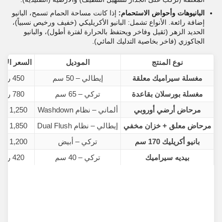
البانيوهات وأحواض الاستحمام:
إذا كانت مساحة الحمام تسمح، البانيو
إضافة رائعة. الأنواع تشمل: البانيو الأكريليكي (خفيف ورخيص نسبياً)،
الحديد الزهر (ثقيل وفاخر ويحتفظ بالحرارة لفترة أطول)، والبانيو
الجاكوزي (فاخر بخاصية التدليك المائي).
نوع المنتج
الموديل
السعر الأص
مغسلة سيراميك معلقة
إيطالي – 50 سم
450 ريال
مغسلة بورسلان بقاعدة
تركي – 65 سم
780 ريال
مرحاض أرضي أوروبي
ألماني – نظام Washdown
1,250 ريال
مرحاض معلق + خزان مخفي
إيطالي – نظام Dual Flush
1,850 ريال
بانيو أكريليك 170 سم
تركي – أبيض
1,200 ريال
بيديه سيراميك
تركي – 40 سم
420 ريال