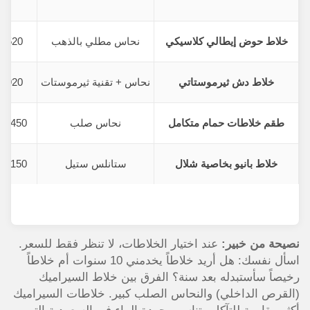
خلاط حوض إيطالي كلاسيكي
نحاس مطلي بالذهب
520 ريال
خلاط دش ثيرموستاتي
نحاس + تقنية ثيرموستات
920 ريال
طقم خلاطات حمام متكامل
نحاس صلب
1,450 ريال
خلاط بانيو بخاصية شلال
ستانلس ستيل
1,150 ريال
نصيحة من خبير:
عند اختيار الخلاطات، لا تنظر فقط للسعر.
اسأل نفسك: هل أريد خلاطاً يخدمني 10 سنوات أم خلاطاً
رخيصاً سأستبدله بعد سنة؟ الفرق بين خلاط السيراميك
(القرص الداخلي) والنحاس الصلب كبير. خلاطات السيراميك