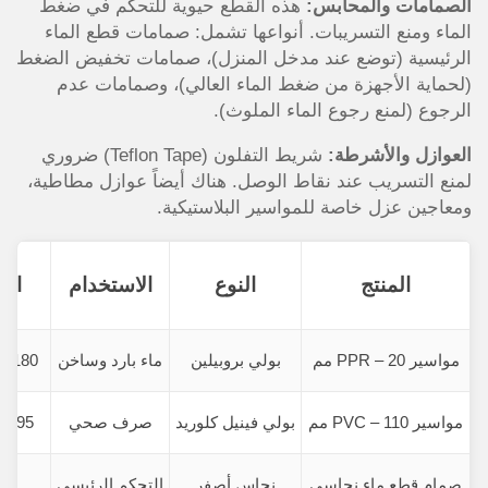
الصمامات والمحابس:
هذه القطع حيوية للتحكم في ضغط
الماء ومنع التسريبات. أنواعها تشمل: صمامات قطع الماء
الرئيسية (توضع عند مدخل المنزل)، صمامات تخفيض الضغط
(لحماية الأجهزة من ضغط الماء العالي)، وصمامات عدم
الرجوع (لمنع رجوع الماء الملوث).
العوازل والأشرطة:
شريط التفلون (Teflon Tape) ضروري
لمنع التسريب عند نقاط الوصل. هناك أيضاً عوازل مطاطية،
ومعاجين عزل خاصة للمواسير البلاستيكية.
المنتج
النوع
الاستخدام
الس
مواسير PPR – 20 مم
بولي بروبيلين
ماء بارد وساخن
180 ريال (طول 6 متر)
مواسير PVC – 110 مم
بولي فينيل كلوريد
صرف صحي
95 ريال (طول 3 متر)
صمام قطع ماء نحاسي
نحاس أصفر
التحكم الرئيسي