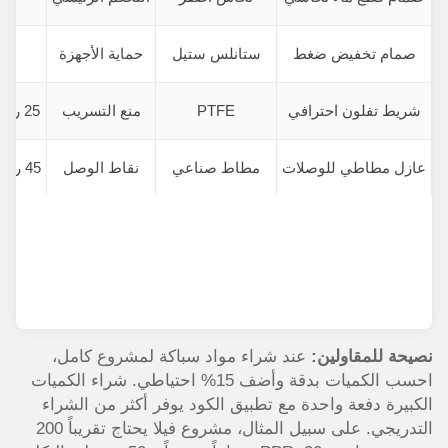
صمام تخفيض ضغط
ستانلس ستيل
حماية الأجهزة
شريط تفلون احترافي
PTFE
منع التسريب
25 ريال (عبوة 10 لفات)
عازل مطاطي للوصلات
مطاط صناعي
نقاط الوصل
45 ريال (عبوة 50 قطعة)
نصيحة للمقاولين:
عند شراء مواد سباكة لمشروع كامل،
احسب الكميات بدقة وأضف 15% احتياطي. شراء الكميات
الكبيرة دفعة واحدة مع تطبيق الكود يوفر أكثر من الشراء
التدريجي. على سبيل المثال، مشروع فيلا يحتاج تقريباً 200