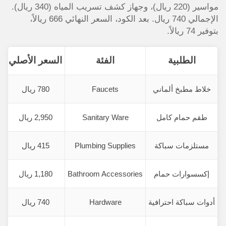
مواسير (220 ريال)، وجهاز كشف تسريب المياه (340 ريال).
الإجمالي 740 ريال. بعد الكود، السعر النهائي 666 ريالاً،
بتوفير 74 ريالاً.
الطلبية
الفئة
السعر الأصلي
ا
خلاط مطبخ ألماني
Faucets
780 ريال
طقم حمام كامل
Sanitary Ware
2,950 ريال
مستلزمات سباكة
Plumbing Supplies
415 ريال
إكسسوارات حمام
Bathroom Accessories
1,180 ريال
أدوات سباكة احترافية
Hardware
740 ريال