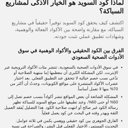
لماذا كود السويد هو الخيار الأذكى لمشاريع
السباكة؟
اكتشف كيف يحقق كود السويد توفيراً حقيقياً في مشاريع
السباكة، مع مقارنة واضحة بين الأكواد الفعالة والوهمية،
وشهادات تطبيق عملي تثبت جودته.
الفرق بين الكود الحقيقي والأكواد الوهمية في سوق
الأدوات الصحية السعودي
في سوق الأدوات الصحية بالسعودية، تنتشر مئات الأكواد الترويجية عبر
الإنترنت. لكن المشكلة الكبرى أن معظمها إما منتهية الصلاحية أو
تدّعي نسب خصم خيالية لا تتحقق عند التطبيق الفعلي. بعد اختبار
عشرات الأكواد المنتشرة على مواقع الكوبونات، وجدتُ أن أكثر من
70% منها لا تعمل أساساً.
المشكلة الشائعة أن بعض المواقع تنشر أكواداً بنسب خصم تصل إلى
50% أو حتى 60%، وعند تطبيقها على موقع السويد للسباكة تظهر
رسالة الكود غير صالح أو انتهت صلاحية الكود. هذا التضليل يُفقد العميل
الثقة ويهدر وقته في البحث عن كود يعمل فعلياً.
الفارق الجوهري بين كود حقيقي ووهمي يكمن في ثلاثة عوامل:
التحديث المستمر، الاختبار الفعلي قبل النشر، والصراحة في نسبة