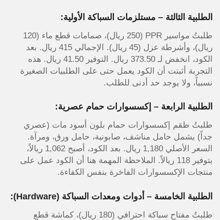
الطلبية الثالثة – مستلزمات السباكة الأولية:
طلبتُ مواسير PPR (250 ريال)، صمامات قطع ماء (120
ريال)، وأشرطة عزل (45 ريال). الإجمالي 415 ريال. بعد
الكود، انخفض لـ 373.50 ريال. التوفير 41.50 ريال. هذه
التجربة أثبتت أن الكود يعمل حتى على الطلبيات الصغيرة
نسبياً، ولا يوجد حد أدنى للطلب.
الطلبية الرابعة – إكسسوارات حمام عصرية:
طلبتُ طقم إكسسوارات حمام بلون أسود مات (عصري
جداً) يشمل حامل مناشف، صابونية، حامل ورق، ومرآة.
السعر الأصلي 1,180 ريال. بعد الكود، أصبح 1,062 ريالاً،
بتوفير 118 ريالاً. الملاحظة المهمة هنا أن الكود عمل على
منتجات الإكسسوارات الفاخرة بنفس الكفاءة.
الطلبية الخامسة – أدوات ومعدات السباكة (Hardware):
طلبتُ مفتاح سباكة احترافي (180 ريال)، كماشة قطع