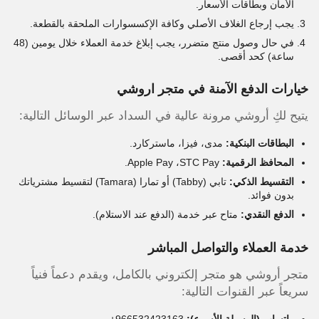
الأمان
وبطاقات الأسعار.
يجب إرجاع الغلاف الأصلي وكافة الإكسسوارات الملحقة بالقطعة.
في حال وصول منتج متضرر، يجب إبلاغ خدمة العملاء خلال
يومين (48
ساعة)
كحد أقصى.
خيارات الدفع الآمنة في متجر اروشي
يتيح لكِ أروشي مرونة عالية في السداد عبر الوسائل التالية:
البطاقات البنكية:
مدى، فيزا، ماستركارد.
المحافظ الرقمية:
Apple Pay ،STC Pay.
التقسيط الذكي:
تابي (Tabby) أو تمارا (Tamara) لتقسيط مشترياتك
بدون فوائد.
الدفع النقدي:
متاح عبر خدمة (الدفع عند الاستلام).
خدمة العملاء والتواصل المباشر
متجر أروشي هو متجر إلكتروني بالكامل، ويقدم دعماً فنياً
سريعاً عبر القنوات التالية:
واتساب (الوسيلة الأسرع):
966532423163+