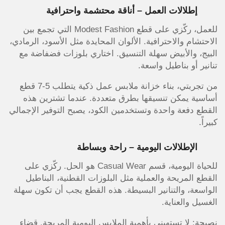
إطلالات العمل – أناقة محتشمة واحترافية
للعمل، ركّزي على قطع Modest Fashion التي تجمع بين
الاحتشام والاحترافية. الألوان المحايدة مثل الأسود، الرمادي،
البيج، والأبيض سهلة التنسيق. اختاري بلوزات فضفاضة مع
تنانير أو بناطيل واسعة.
من تجربتي، بناء خزانة ملابس عمل ذكية يتطلب 5-7 قطع
أساسية يمكن تنسيقها بطرق متعددة. عندما تشترين هذه
القطع دفعة واحدة وتستخدمين الكود، يصبح التوفير الإجمالي
كبيراً.
الإطلالات اليومية – راحة وبساطة
للحياة اليومية، قسم Casual Wear هو الحل. ركّزي على
القطع المريحة والعملية مثل البلوزات القطنية، البناطيل
الواسعة، والتنانير البسيطة. هذه القطع يجب أن تكون سهلة
الغسيل والعناية.
نصيحة: لا تستهيني بأهمية الملابس اليومية المريحة. قضاء