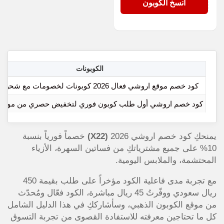
X22
انسخ الكوبون
الكوبونات
كود خصم موقع اروشي فعال 2026 كوبونات لخصومات مع شحن مجاني
كود خصم اروشي أول طلب كوبون فوري لتخفيض حصري من موقع Arushi
يمنحكِ كود خصم اروشي 2026
(X22)
خصماً فورياً بنسبة
10% على جميع مشترياتكِ من فساتين السهرة، الأزياء
المحتشمة، والملابس اليومية.
مع تجربة مدى فاعلية الكود مؤخراً على طلب بقيمة 450
ريال سعودي ووفّرتُ 45 ريال مباشرة، الكود فعّال ومُحدّث
من موقع الكوبون الذهبي، وسأشارككِ في هذا الدليل الشامل
كل ما تحتاجين معرفته للاستفادة القصوى من تجربة التسوق