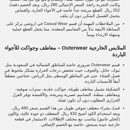
وكانت التجربة رائعة. السعر الإجمالي 280 ريال، وبعد الخصم دفعتُ
252 ريال. القطع مريحة جداً خاصة في الأجواء الحارة، والقماش
يتحمل الغسيل المتكرر دون أن يتلف.
من الملاحظات المهمة أن قسم Casual Wear في اروشي يركز على
البساطة الأنيقة بدلاً من التصاميم المعقدة، مما يجعل القطع عملية
وسهلة الارتداء يومياً.
الملابس الخارجية Outerwear – معاطف وجواكت للأجواء
الباردة
قسم Outerwear ضروري خاصة للمناطق الشمالية في السعودية مثل
تبوك، حائل، والجوف، حيث تنخفض درجات الحرارة بشكل ملحوظ في
فصل الشتاء. حتى في المناطق الوسطى مثل الرياض، تحتاجين معطفاً
أنيقاً للأمسيات الباردة.
التشكيلة تشمل معاطف طويلة، جواكت جلدية، سترات صوفية،
ومعاطف مبطنة. التصاميم عصرية ومريحة، والأقمشة توفر العزل
الحراري المطلوب دون أن تكون ثقيلة.
قمتُ بشراء معطف صوفي طويل من هذا القسم بسعر 480 ريال،
وبعد استخدام الكود أصبح 432 ريال. المعطف ذو جودة عالية، واللون
(كحلي غامق) يتناسب مع مختلف الإطلالات. الاستثمار في قطعة
خارجية جيدة يستحق، خاصة مع الخصم الإضافي.