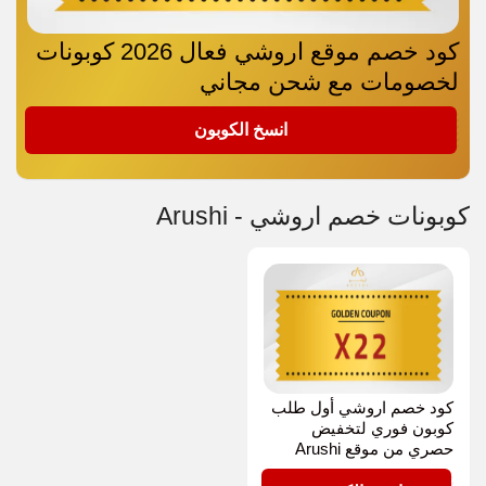
كود خصم موقع اروشي فعال 2026 كوبونات
لخصومات مع شحن مجاني
X22
انسخ الكوبون
كوبونات خصم اروشي - Arushi
كود خصم اروشي أول طلب
كوبون فوري لتخفيض
حصري من موقع Arushi