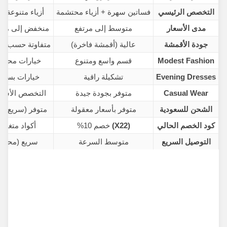
التخصص الرئيسي
فساتين سهرة + أزياء محتشمة
أزياء متنوعة ع
مدى الأسعار
متوسط إلى مرتفع
منخفض إلى مت
جودة الأقمشة
عالية (أقمشة فاخرة)
متفاوتة حسب ال
Modest Fashion
قسم واسع ومتنوع
خيارات محدو
Evening Dresses
تشكيلة راقية
خيارات بسيط
Casual Wear
متوفر بجودة جيدة
التخصص الأس
الشحن للسعودية
متوفر بأسعار معقولة
متوفر (سريع أحيا
كود الخصم الحالي
(X22)
خصم
10%
أكواد متغيرة
التوصيل السريع
متوسط السرعة
سريع (محلي