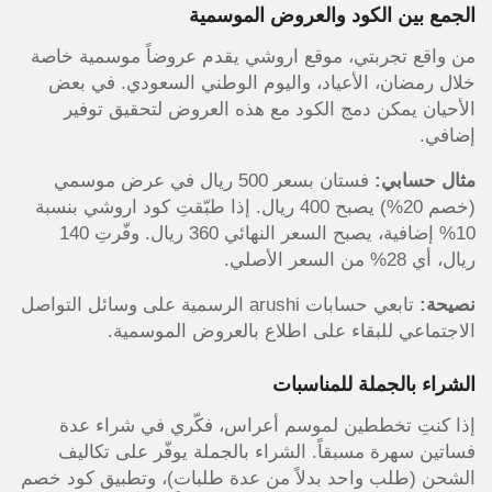
الجمع بين الكود والعروض الموسمية
من واقع تجربتي، موقع اروشي يقدم عروضاً موسمية خاصة
خلال رمضان، الأعياد، واليوم الوطني السعودي. في بعض
الأحيان يمكن دمج الكود مع هذه العروض لتحقيق توفير
إضافي.
مثال حسابي:
فستان بسعر 500 ريال في عرض موسمي
(خصم 20%) يصبح 400 ريال. إذا طبّقتِ كود اروشي بنسبة
10% إضافية، يصبح السعر النهائي 360 ريال. وفّرتِ 140
ريال، أي 28% من السعر الأصلي.
نصيحة:
تابعي حسابات arushi الرسمية على وسائل التواصل
الاجتماعي للبقاء على اطلاع بالعروض الموسمية.
الشراء بالجملة للمناسبات
إذا كنتِ تخططين لموسم أعراس، فكّري في شراء عدة
فساتين سهرة مسبقاً. الشراء بالجملة يوفّر على تكاليف
الشحن (طلب واحد بدلاً من عدة طلبات)، وتطبيق كود خصم