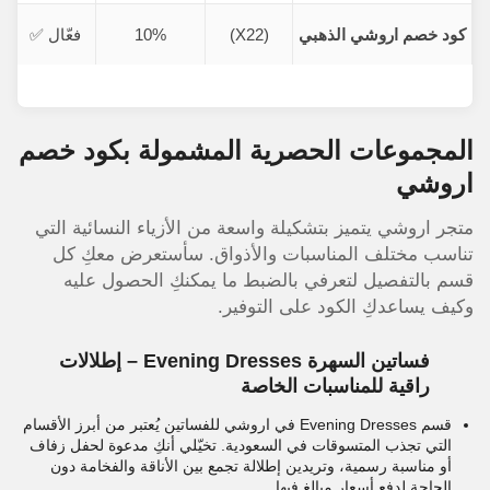
كود خصم اروشي الذهبي
(X22)
10%
فعّال ✅
المجموعات الحصرية المشمولة بكود خصم
اروشي
متجر اروشي يتميز بتشكيلة واسعة من الأزياء النسائية التي
تناسب مختلف المناسبات والأذواق. سأستعرض معكِ كل
قسم بالتفصيل لتعرفي بالضبط ما يمكنكِ الحصول عليه
وكيف يساعدكِ الكود على التوفير.
فساتين السهرة Evening Dresses – إطلالات
راقية للمناسبات الخاصة
قسم Evening Dresses في اروشي للفساتين يُعتبر من أبرز الأقسام
التي تجذب المتسوقات في السعودية. تخيّلي أنكِ مدعوة لحفل زفاف
أو مناسبة رسمية، وتريدين إطلالة تجمع بين الأناقة والفخامة دون
الحاجة لدفع أسعار مبالغ فيها.