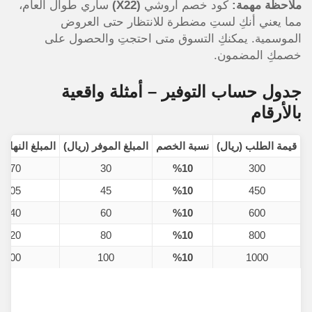
ملاحظة مهمة:
كود خصم اروشي
(X22)
ساري طوال العام،
مما يعني أنكِ لستِ مضطرة للانتظار حتى العروض
الموسمية. يمكنكِ التسوق متى احتجتِ والحصول على
خصمكِ المضمون.
جدول حساب التوفير – أمثلة واقعية
بالأرقام
قيمة الطلب (ريال)
نسبة الخصم
المبلغ الموفر (ريال)
المبلغ النهائي
270
30
%10
300
405
45
%10
450
540
60
%10
600
720
80
%10
800
900
100
%10
1000