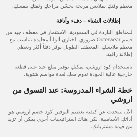
معظم وقتكِ بملابس مريحة يحسّن مزاجكِ وثقتكِ بنفسكِ.
إطلالات الشتاء – دفء وأناقة
للمناطق الباردة في السعودية، الاستثمار في معطف جيد من
قسم Outerwear ضروري. اختاري ألواناً محايدة تتناسب مع
معظم ملابسكِ. المعطف الطويل يوفر دفئاً أكثر ويعطي
إطلالة راقية.
باستخدام كود اروشي، يمكنكِ توفير مبلغ جيد على قطعة
خارجية عالية الجودة تدوم معكِ لعدة مواسم شتوية.
خطة الشراء المدروسة: عند التسوق من
اروشي
الآن لنتحدث عن كيفية تعظيم التوفير. كود خصم اروشي هو
أداتكِ الأساسية، لكن هناك استراتيجيات أخرى يمكن أن تزيد
من قيمة مشترياتكِ.