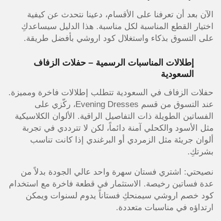
الآن بعد أن تعرفنا على الأقسام، دعينا نتحدث عن كيفية
اختيار القطع المناسبة لكل مناسبة. هذا الدليل سيساعدكِ
على التسوق بذكاء واستغلال كود اروشي بأفضل طريقة.
إطلالات المناسبات الرسمية – حفلات الزفاف
السعودية
حفلات الزفاف في السعودية تتطلب إطلالات فاخرة ومميزة.
عند التسوق من قسم Evening Dresses، ركّزي على
الفساتين الطويلة ذات التفاصيل الراقية. الألوان الكلاسيكية
مثل الأسود والكحلي آمنة دائماً، لكن لا تترددي في تجربة
ألوان جريئة مثل الزمردي أو البرغندي إذا كانت تناسب
بشرتكِ.
نصيحتي: اشتري فستان سهرة واحد عالي الجودة بدلاً من
عدة فساتين رخيصة. الاستثمار في قطعة فاخرة مع استخدام
كود خصم اروشي سيمنحكِ فستاناً يدوم لسنوات ويمكن
ارتداؤه في مناسبات متعددة.