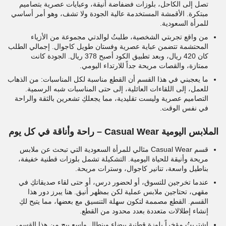
تصل إلى الكاحل، بلوزات فضفاضة أنيقة، وعبايات عصرية بتصاميم
مبتكرة. الأقمشة المستخدمة عالية الجودة ولا تشف، وهو أمر أساسي
للمرأة السعودية.
من واقع تجربتي الشخصية، طلبتُ لوالدتي مجموعة من الأزياء
المحتشمة تتضمن عباية عصرية وفستان طويل كاجوال. إجمالي الطلب
كان 420 ريال، وبعد تطبيق الكود أصبح 378 ريال. الجودة كانت
ممتازة، والقصات مريحة جداً للارتداء اليومي.
ما يعجبني في هذا القسم أن القطع مناسبة لكل المناسبات: من الذهاب
للعمل، إلى اللقاءات العائلية، إلى حتى المناسبات شبه الرسمية.
التصاميم عصرية وليست تقليدية، مما يجعلكِ تشعرين بالثقة والراحة
في نفس الوقت.
الملابس اليومية Casual Wear – راحة وأناقة في كل يوم
قسم Casual Wear مثالي للمرأة السعودية التي تبحث عن ملابس
مريحة وأنيقة للحياة اليومية. التشكيلة تشمل بلوزات قطنية خفيفة،
بناطيل واسعة، تنانير كاجوال، وسترات مريحة.
عندما تخرجين للتسوق، أو لحضور درس، أو حتى لقاء صديقاتكِ في
مقهى، تحتاجين ملابس عملية لكن بمظهر أنيق. هنا يبرز دور هذا
القسم. القطع مصممة لتكون سهلة التنسيق مع بعضها، مما يتيح لكِ
إنشاء إطلالات متعددة بعدد محدود من القطع.
اشتريتُ مؤخراً بلوزة قطنية بيضاء وبنطال واسع بيج من هذا القسم،