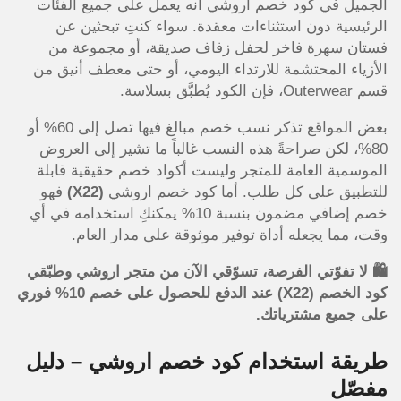
الجميل في كود خصم اروشي أنه يعمل على جميع الفئات
الرئيسية دون استثناءات معقدة. سواء كنتِ تبحثين عن
فستان سهرة فاخر لحفل زفاف صديقة، أو مجموعة من
الأزياء المحتشمة للارتداء اليومي، أو حتى معطف أنيق من
قسم Outerwear، فإن الكود يُطبَّق بسلاسة.
بعض المواقع تذكر نسب خصم مبالغ فيها تصل إلى 60% أو
80%، لكن صراحةً هذه النسب غالباً ما تشير إلى العروض
الموسمية العامة للمتجر وليست أكواد خصم حقيقية قابلة
للتطبيق على كل طلب. أما كود خصم اروشي
(X22)
فهو
خصم إضافي مضمون بنسبة 10% يمكنكِ استخدامه في أي
وقت، مما يجعله أداة توفير موثوقة على مدار العام.
🛍️ لا تفوّتي الفرصة، تسوّقي الآن من متجر اروشي وطبّقي
كود الخصم (X22) عند الدفع للحصول على خصم 10% فوري
على جميع مشترياتك.
طريقة استخدام كود خصم اروشي – دليل
مفصّل