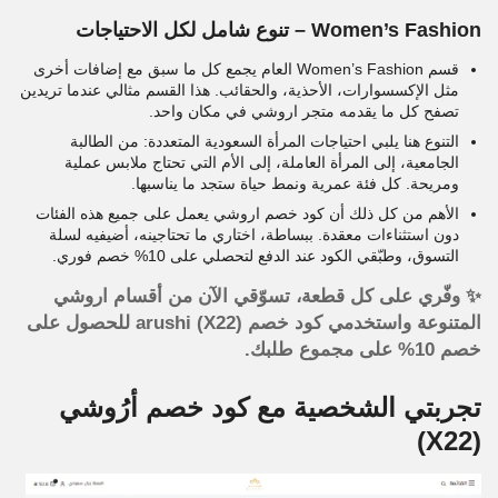
Women’s Fashion – تنوع شامل لكل الاحتياجات
قسم Women’s Fashion العام يجمع كل ما سبق مع إضافات أخرى
مثل الإكسسوارات، الأحذية، والحقائب. هذا القسم مثالي عندما تريدين
تصفح كل ما يقدمه متجر اروشي في مكان واحد.
التنوع هنا يلبي احتياجات المرأة السعودية المتعددة: من الطالبة
الجامعية، إلى المرأة العاملة، إلى الأم التي تحتاج ملابس عملية
ومريحة. كل فئة عمرية ونمط حياة ستجد ما يناسبها.
الأهم من كل ذلك أن كود خصم اروشي يعمل على جميع هذه الفئات
دون استثناءات معقدة. ببساطة، اختاري ما تحتاجينه، أضيفيه لسلة
التسوق، وطبّقي الكود عند الدفع لتحصلي على 10% خصم فوري.
✨ وفّري على كل قطعة، تسوّقي الآن من أقسام اروشي
المتنوعة واستخدمي كود خصم arushi (X22) للحصول على
خصم 10% على مجموع طلبك.
تجربتي الشخصية مع كود خصم أرُوشي
(X22)