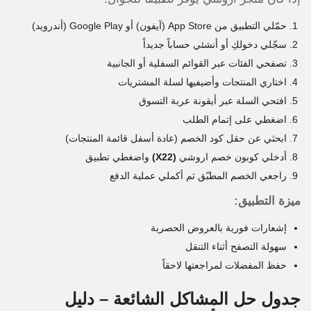
حمّلي التطبيق من App Store (آيفون) أو Google Play (أندرويد)
سجّلي دخولكِ أو أنشئي حساباً جديداً
تصفحي الفئات عبر القوائم السفلية أو الجانبية
اختاري المنتجات وأضيفيها لسلة المشتريات
افتحي السلة عبر أيقونة عربة التسوق
اضغطي على
إتمام الطلب
ابحثي عن حقل كود الخصم (عادة أسفل قائمة المنتجات)
أدخلي كوبون خصم اروشي
(X22)
واضغطي
تطبيق
راجعي الخصم المطبّق ثم
أكملي عملية الدفع
ميزة التطبيق:
إشعارات فورية بالعروض الحصرية
سهولة التصفح أثناء التنقل
حفظ المفضلات لمراجعتها لاحقاً
جدول حل المشاكل الشائعة – دليل