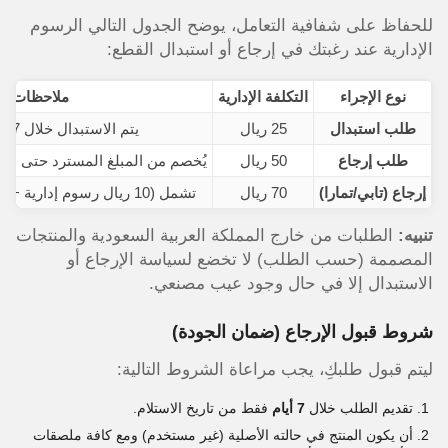
للحفاظ على شفافية التعامل، يوضح الجدول التالي الرسوم
الإدارية عند رغبتك في إرجاع أو استبدال القطع:
نوع الإجراء
التكلفة الإدارية
ملاحظات ها
طلب استبدال
25 ريال
يتم الاستبدال خلال 7 أيام من الاستلام
طلب إرجاع
50 ريال
يُخصم من المبلغ المسترد حتى لو ك
إرجاع (تابي/تمارا)
70 ريال
تشمل (10 ريال رسوم إدارية + 60 ريال شحن واسترجاع)
تنبيه:
الطلبات من خارج المملكة العربية السعودية والمنتجات
المصممة (حسب الطلب) لا تخضع لسياسة الإرجاع أو
الاستبدال إلا في حال وجود عيب مصنعي.
شروط قبول الإرجاع (ضمان الجودة)
ليتم قبول طلبكِ، يجب مراعاة الشروط التالية:
تقديم الطلب خلال
7 أيام
فقط من تاريخ الاستلام.
أن يكون المنتج في حالته الأصلية (غير مستخدم) ومع كافة
ملصقات