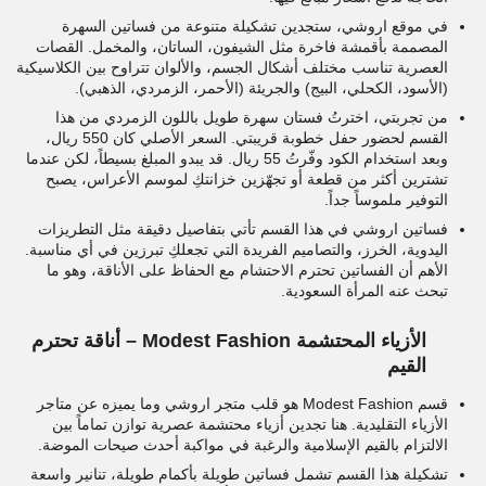
في موقع اروشي، ستجدين تشكيلة متنوعة من فساتين السهرة
المصممة بأقمشة فاخرة مثل الشيفون، الساتان، والمخمل. القصات
العصرية تناسب مختلف أشكال الجسم، والألوان تتراوح بين الكلاسيكية
(الأسود، الكحلي، البيج) والجريئة (الأحمر، الزمردي، الذهبي).
من تجربتي، اخترتُ فستان سهرة طويل باللون الزمردي من هذا
القسم لحضور حفل خطوبة قريبتي. السعر الأصلي كان 550 ريال،
وبعد استخدام الكود وفّرتُ 55 ريال. قد يبدو المبلغ بسيطاً، لكن عندما
تشترين أكثر من قطعة أو تجهّزين خزانتكِ لموسم الأعراس، يصبح
التوفير ملموساً جداً.
فساتين اروشي في هذا القسم تأتي بتفاصيل دقيقة مثل التطريزات
اليدوية، الخرز، والتصاميم الفريدة التي تجعلكِ تبرزين في أي مناسبة.
الأهم أن الفساتين تحترم الاحتشام مع الحفاظ على الأناقة، وهو ما
تبحث عنه المرأة السعودية.
الأزياء المحتشمة Modest Fashion – أناقة تحترم
القيم
قسم Modest Fashion هو قلب متجر اروشي وما يميزه عن متاجر
الأزياء التقليدية. هنا تجدين أزياء محتشمة عصرية توازن تماماً بين
الالتزام بالقيم الإسلامية والرغبة في مواكبة أحدث صيحات الموضة.
تشكيلة هذا القسم تشمل فساتين طويلة بأكمام طويلة، تنانير واسعة