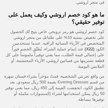
في متجر اروشي.
ما هو كود خصم اروشي وكيف يعمل على
توفير حقيقي؟
كود خصم اروشي هو رمز ترويجي خاص يتيح لكِ الحصول
على تخفيض بنسبة 10% على طلباتكِ من متجر اروشي
المتخصص في الأزياء النسائية الراقية. عندما تستخدمين
الكود
(X22)
عند إتمام عملية الشراء، يُطبَّق الخصم فوراً
على إجمالي قيمة الطلب، مما يعني توفيراً ملموساً على كل
قطعة تشترينها من فساتين اروشي، الأزياء المحتشمة، أو
الملابس اليومية.
من واقع تجربتي الشخصية، قمتُ مؤخراً بشراء فستان سهرة
من قسم Evening Dresses بقيمة 500 ريال سعودي. بعد
تطبيق الكود، انخفضت القيمة إلى 450 ريال، مما يعني توفير
50 ريال يمكن استخدامها لشراء إكسسوارات مكملة أو
توفيرها ببساطة.