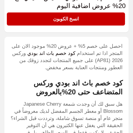
20% عروض اضافية اليوم
AP81
انسخ الكوبون
احصل على خصم 5% + عروض 20% موجود الان على
المتجر اذا تم استخدام
كود خصم باث اند بودي
وركس
2026 (AP81) على جميع المنتجات لتجدد زوقك من
العطور ومنتجات العناية بسعر مخفض.
كود خصم باث اند بودي وركس
المتضاعف حتى 20%بالعروض
هل سبق لك أن وجدت شمعة Japanese Cherry
Blossom أو معطر الجسم المفضل لديك معروضاً في
متجر عام أو منصة تسوق شاملة، وترددت قبل الشراء؟
الحقيقة التي يغفل عنها الكثيرون هي أن التوفير
الحقيقي لا يكمن فقط في السعر الظاهر، بل في