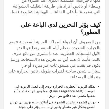
معها باحترافية. المشكلة الكبرى عند الشراء من
وسطاء أو بائعين أفراد هي طريقة التغليف العشوائية
التي تعتمد غالباً على الفقاعات الهوائية التقليدية فقط.
كيف يؤثر التخزين لدى الباعة على
العطور؟
من المعروف أن أجواء المملكة العربية السعودية تتسم
بالحرارة الشديدة معظم أيام السنة، وهذا هو العدو
الأول للمنتجات العطرية. عندما تشتري من بائع طرف
ثالث، فأنت لا تعلم أين تم تخزين هذه المنتجات، وربما
تكون قد بقيت في مستودعات غير مبردة أو في
سيارات شحن ساخنة لفترات طويلة. تأثير الحرارة على
منتجاتك المفضلة:
تفكك الزيوت العطرية: الحرارة تؤدي إلى فصل الزيوت في
الميست (Fine Fragrance Mist)، مما يغير الرائحة تماماً أو
يجعلها تختفي بعد دقائق من الرش.
ذوبان الشموع: تخزين الشموع في أماكن حارة يؤدي إلى ذوبان
الشمع بشكل غير متساوٍ وتغير لونه، مما يؤثر على جودة