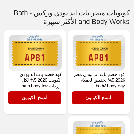
كوبونات متجر باث اند بودي وركس - Bath
and Body Works الأكثر شهرة
كود خصم باث اند بودي مصر
كود خصم باث اند بودي
2026 5% تخفيض لعملاء
الكويت 2026 5% لكل
bath&body egy
اوردات bath body kw
AP81
AP81
انسخ الكوبون
انسخ الكوبون