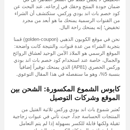
ضمان جودة المنتج وحقك في إرجاعه. عند البحث عن
كود خصم باث اند بودي وركس، ستكتشف أن الشراء
من القنوات الرسمية يمنحك ما هو أبعد من مجرد
تخفيض؛ إنه يمنحك راحة البال.
نحن في موقع الكوبون الذهبي (golden-coupon) قمنا
بتجربة الشراء من عدة قنوات، والنتيجة كانت واضحة:
الموقع الرسمي هو الملاذ الآمن الوحيد لعشاق الروائح
والجمال، خاصة عند استخدام كود خصم باث اند بودي
وركس الحصري (AP81) الذي يمنحك توفيراً إضافياً
بنسبة 5%، وهو ما سنفصله في هذا المقال التوعوي.
كابوس الشموع المكسورة: الشحن بين
الموقع وشركات التوصيل
تُعتبر شموع باث اند بودي وركس ثلاثية الفتيل من
المنتجات الحساسة جداً، حيث تأتي في عبوات زجاجية
ثقيلة ولكنها قابلة للكسر بسهولة إذا لم يتم التعامل