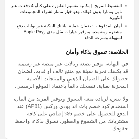
التقسيط المريح: إمكانية تقسيم الفاتورة على 3 أو 4 دفعات عبر
تابي وتمارا بدون فوائد، وهو خيار ممتاز لشراء المجموعات
الكبيرة.
أمان المدفوعات: ضمان حماية بياناتك البنكية عبر بوابات دفع
مشفرة ومعتمدة، وتوفير خيارات مثل مدى وApple Pay
لسهولة وسرعة الدفع.
الخلاصة: تسوق بذكاء وأمان
في النهاية، توفير بضعة ريالات عبر منصة غير رسمية
قد يكلفك تجربة سيئة مع منتج تالف أو قديم. لضمان
حصولك على الضمان الذهبي والمنتجات الأصلية
المخزنة بعناية، ننصحك دائماً باعتماد الموقع الرسمي.
ولا تنسَ، لزيادة متعة التسوق وتوفير المزيد من المال،
استخدم كود خصم باث اند بودي وركس (AP81) عند
الدفع للحصول على خصم 5% إضافي على كافة
مشترياتك من الشموع والعطور. تسوق بذكاء، واحفظ
حقوقك.