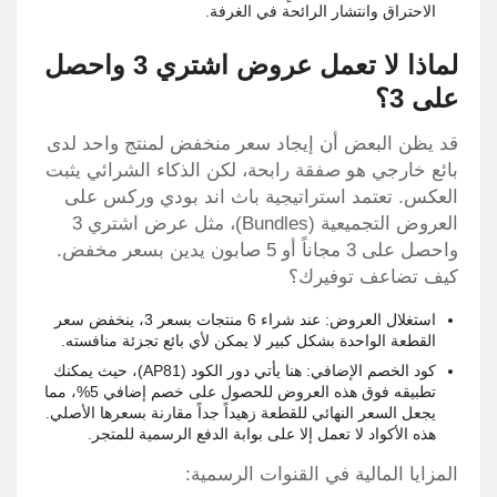
الاحتراق وانتشار الرائحة في الغرفة.
لماذا لا تعمل عروض اشتري 3 واحصل
على 3؟
قد يظن البعض أن إيجاد سعر منخفض لمنتج واحد لدى
بائع خارجي هو صفقة رابحة، لكن الذكاء الشرائي يثبت
العكس. تعتمد استراتيجية باث اند بودي وركس على
العروض التجميعية (Bundles)، مثل عرض اشتري 3
واحصل على 3 مجاناً أو 5 صابون يدين بسعر مخفض.
كيف تضاعف توفيرك؟
استغلال العروض: عند شراء 6 منتجات بسعر 3، ينخفض سعر
القطعة الواحدة بشكل كبير لا يمكن لأي بائع تجزئة منافسته.
كود الخصم الإضافي: هنا يأتي دور الكود (AP81)، حيث يمكنك
تطبيقه فوق هذه العروض للحصول على خصم إضافي 5%، مما
يجعل السعر النهائي للقطعة زهيداً جداً مقارنة بسعرها الأصلي.
هذه الأكواد لا تعمل إلا على بوابة الدفع الرسمية للمتجر.
المزايا المالية في القنوات الرسمية: