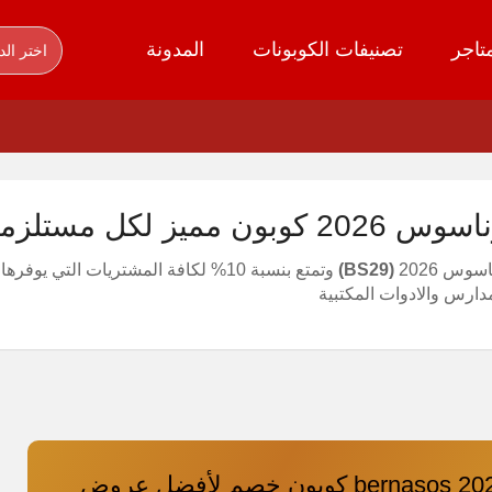
تاجر
تصنيفات الكوبونات
المدونة
اختر الد
لكل مستلزمات Bernasos
وس 2026
(BS29)
دارس والادوات المكتبية
كود خصم bernasos 2026 كوبون خصم لأفضل عروض