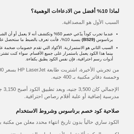
لماذا 10% أفضل من الادعاءات الوهمية؟
السبب الأول هو المصداقية.
عندما تجرب كوداً يدّعي خصم 50% وتكتشف أنه
برناسوس
(BS29)
بنسبة 10%، فأنت تعرف بالضبط ما ستحصل عليه قبل الدفع. لا مفاجآت سلبية، ولا رسوم مخفية، ولا شروط تعجيزية.
السبب الثاني هو الاستمرارية. الأكواد التي تقدم خصومات ضخمة ع
بينما هذا الكود يعمل باستمرار على جميع الأقسام. سواء كنت تشتر
أدوات رسم احترافية، فإن نفس الكود يطبق بكفاءة.
وخمسة دفاتر مكتبية بـ 400 جنيه.
مدرسية إضافية أو علبة أقلام رصاص احترافية.
صلاحية كود خصم برناسوس وشروط الاستخدام
الكود ساري حالياً بدون تاريخ انتهاء محدد معلن من مكتب