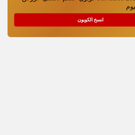
وم
انسخ الكوبون