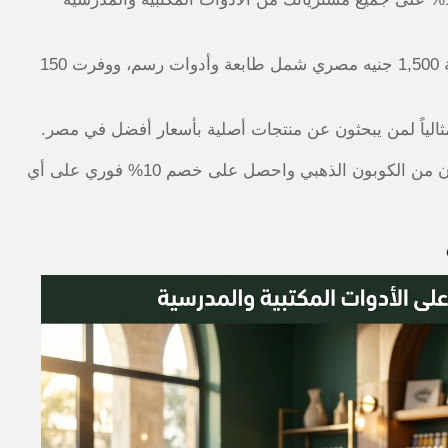
جربت هذا الكود شخصياً الأسبوع الماضي على طلب بقيمة 1,500 جنيه مصري شمل طابعة وأدوات رسم، ووفرت 150
الآن من الكوبون الذهبي واحصل على خصم 10% فوري على أي