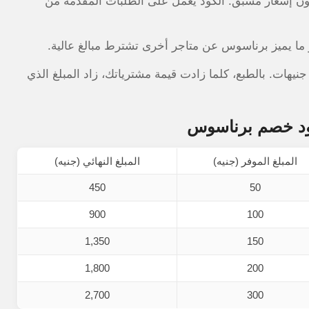
دون إشعار مسبق. الكود يعمل على الطلبات المقدمة من
 ما يميز برناسوس عن متاجر أخرى تشترط مبالغ عالية.
تى لو كان طلبك 100 جنيه فقط، ستحصل على خصم 10 جنيهات. بالطبع، كلما زادت قيمة مشترياتك، زاد المبلغ الذي
كود خصم برناسوس
المبلغ الموفر (جنيه)
المبلغ النهائي (جنيه)
450
50
900
100
1,350
150
1,800
200
2,700
300