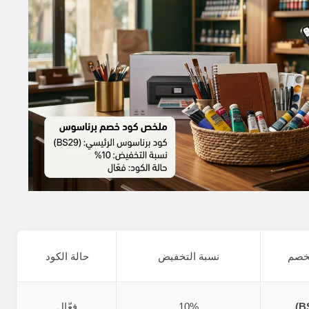
لخصم
نسبة التخفيض
حالة الكود
10%
فعّال