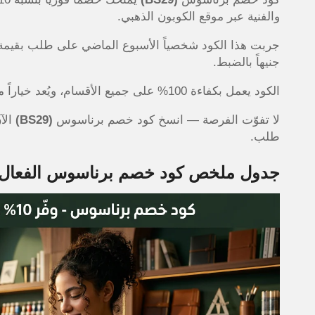
والفنية عبر موقع الكوبون الذهبي.
جنيهاً بالضبط.
الكود يعمل بكفاءة 100% على جميع الأقسام، ويُعد خياراً مثالياً لمن يبحثون عن منتجات أصلية بأسعار أفضل في مصر.
لا تفوّت الفرصة — انسخ كود خصم برناسوس
(BS29)
طلب.
جدول ملخص كود خصم برناسوس الفعال