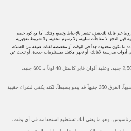
 لا يعمل أو أن الشروط غير قابلة للتحقيق، تشعر بالإحباط وتضيع وقتك. أما مع كود خصم
ادة ما تكون محدودة جداً في الوقت أو مخصصة لفئات ضيقة من العملاء،
ي أدوات مدرسية لأبنائك، أو تجهز مكتبك بمستلزمات جديدة، أو تبحث عن
من تجربتي الأخيرة، اشتريت طابعة HP LaserJet بسعر 2,500 جنيه، وعلبة ألوان فابر كاستل 48 لوناً بـ 600 جنيه،
الإجمالي كان 3,500 جنيه، وبعد تطبيق الكود أصبح 3,150 جنيهاً. الفرق 350 جنيهاً قد يبدو بسيطاً، لكنه يكفي لشراء حقيبة
ة برناسوس، وهو ما يعني أنك تستطيع استخدامه في أي وقت.