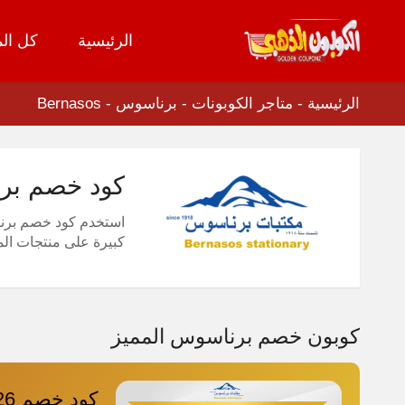
الرئيسية
كل الم
تخطي
إلى
المحتوى
الرئيسية
-
متاجر الكوبونات
-
برناسوس - Bernasos
كود خصم برناسوس 2026 كوبون مميز 
استخدم كود خصم برناس
كبيرة على منتجات الم
كوبون خصم برناسوس المميز