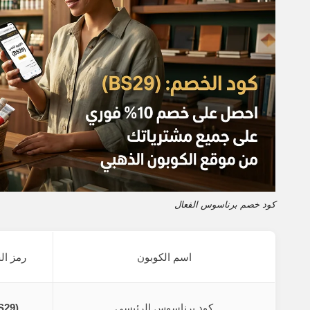
كود خصم برناسوس الفعال
اسم الكوبون
رمز ا
كود برناسوس الرئيسي
(BS29)