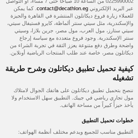
0225990002 من الساعة 10 صباحًا حتى 7 مساءً، أو التواصل
عبر البريد الإلكتروني
contact@decathlon.eg
. كما يمكن
للعملاء زيارة فروع ديكاتلون المنتشرة في القاهرة والجيزة
والإسكندرية، مثل سيتي سنتر ألماظة، كايرو فستيفال سيتي،
سيتي ستارز، مول العرب، مول مصر، جرين بلازا، وسيتي
سنتر الإسكندرية. وجود فروع متعددة مع سياسة إرجاع
واضحة وطرق دفع متنوعة يعزز الثقة في تجربة الشراء من
ديكاتلون مصر، خاصة عند طلب المنتجات الرياضية أونلاين.
كيفية تحميل تطبيق ديكاتلون وشرح طريقة
تشغيله
ننصح بتحميل تطبيق ديكاتلون على هاتفك الجوال لامتلاك
مول تجاري رياضي في جيبك. التطبيق سهل الاستخدام ولا
يأخذ حيزاً كبيراً من مساحة الهاتف.
خطوات تحميل التطبيق
التطبيق مناسب للجميع ويدعم مختلف أنظمة الهواتف: