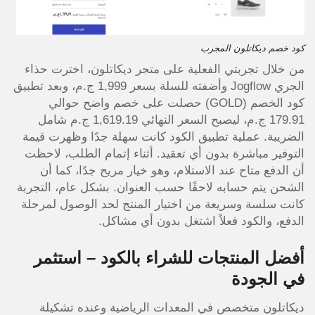
كود خصم ديكاتلون المجرب
من خلال تجربتي الفعلية على متجر ديكاتلون، اخترت حذاء
الجري Jogflow وأضفته للسلة بسعر 1,999 ج.م، وبعد تطبيق
كود الخصم (GOLD) حصلت على خصم واضح حوالي
179.91 ج.م، ليصبح السعر النهائي 1,619.19 ج.م شامل
الضريبة. عملية تطبيق الكود كانت سهلة جدًا وظهرت قيمة
التوفير مباشرة بدون أي تعقيد. أثناء إتمام الطلب، لاحظت
أن الدفع متاح عند الاستلام، وهو خيار مريح جدًا، كما أن
الشحن يتم حسابه لاحقًا حسب العنوان. بشكل عام، التجربة
كانت سلسة وسريعة من اختيار المنتج لحد الوصول لمرحلة
الدفع، والكود فعلاً اشتغل بدون أي مشاكل.
أفضل المنتجات للشراء بالكود – استثمر
في الجودة
ديكاتلون متخصص في المعدات الرياضية وعنده تشكيلة