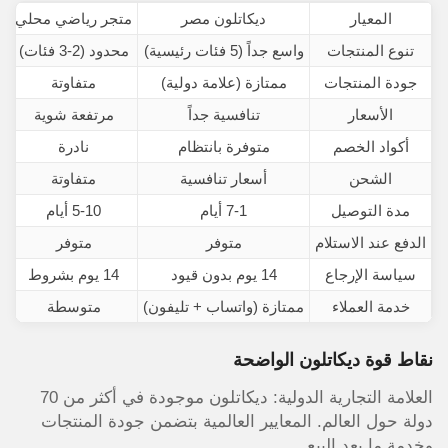
المعيار
ديكاتلون مصر
متجر رياضي محلي
م
تنوع المنتجات
واسع جداً (5 فئات رئيسية)
محدود (2-3 فئات)
م
جودة المنتجات
ممتازة (علامة دولية)
متفاوتة
الأسعار
تنافسية جداً
مرتفعة شوية
أكواد الخصم
متوفرة بانتظام
نادرة
م
الشحن
أسعار تنافسية
متفاوتة
م
مدة التوصيل
7-1 أيام
5-10 أيام
الدفع عند الاستلام
متوفر
متوفر
سياسة الإرجاع
14 يوم بدون قيود
14 يوم بشروط
خدمة العملاء
ممتازة (واتساب + تليفون)
متوسطة
نقاط قوة ديكاتلون الواضحة
العلامة التجارية الدولية: ديكاتلون موجودة في أكثر من 70
دولة حول العالم. المعايير العالمية بتضمن جودة المنتجات
وخدمة ما بعد البيع.