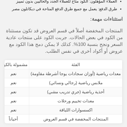
العملاء المؤهلون: الكود متاح للعملاء الجدد والحاليين بدون تمييز
طرق الدفع: يعمل مع جميع طرق الدفع المتاحة في ديكاتلون مصر
استثناءات مهمة:
المنتجات المخفضة أصلاً في قسم العروض قد تكون مستثناة
من الكود في بعض الحالات. جربت الكود على منتجات عادية
السعر ونجح بنسبة 100%. كذلك لا يمكن دمج هذا الكود مع
عروض أو أكواد أخرى في نفس الطلب.
الفئة
مشمولة بالكود؟
معدات رياضية (أوزان سجادات يوجا أشرطة مقاومة)
نعم
ملابس رياضية (رجالي ونسائي)
نعم
أحذية رياضية (جري تدريب مشي)
نعم
معدات تخييم ورحلات
نعم
اكسسوارات اللياقة
نعم
المنتجات المخفضة في قسم العروض
أحياناً