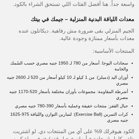
واسعة جداً. هنا أفضل الفئات اللي تستحق الشراء بالكود.
معدات اللياقة البدنية المنزلية – جيمك في بيتك
الجيم المنزلي بقى ضرورة مش رفاهية. ديكاتلون عنده
معدات بأسعار ممتازة وجودة عالية.
المنتجات الأساسية:
سجادات اليوجا: أسعار من 780 لـ 1950 جنيه مصري حسب السُمك
والخامة
أوزان اليد (دمبلز): من 1 كيلو لـ 10 كيلو أسعار من 520 لـ 2600 جنيه
مصري
أشرطة المقاومة: مجموعات بأوزان مختلفة بأسعار 520-1170 جنيه
مصري
حبال القفز: منتجات خفيفة وعملية بأسعار 390-780 جنيه مصري
كرات التمرين (Exercise Ball): لتمارين التوازن واللياقة 975-1625
جنيه مصري
الكود هيوفرلك 9% على أي من المنتجات دي. لو اشتريت
طقم كامل (سجادة + أوزان + حبل قفز) هتوفر مبلغ كويس.