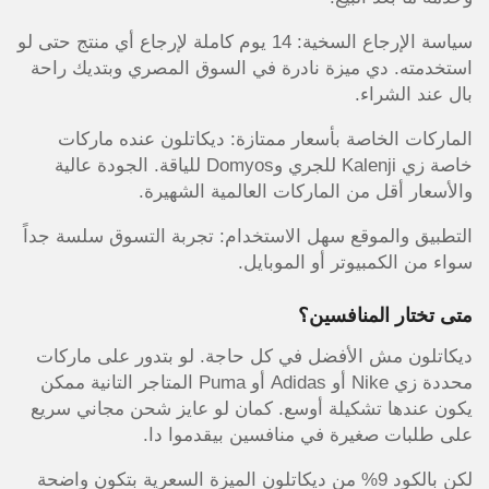
سياسة الإرجاع السخية: 14 يوم كاملة لإرجاع أي منتج حتى لو
استخدمته. دي ميزة نادرة في السوق المصري وبتديك راحة
بال عند الشراء.
الماركات الخاصة بأسعار ممتازة: ديكاتلون عنده ماركات
خاصة زي Kalenji للجري وDomyos للياقة. الجودة عالية
والأسعار أقل من الماركات العالمية الشهيرة.
التطبيق والموقع سهل الاستخدام: تجربة التسوق سلسة جداً
سواء من الكمبيوتر أو الموبايل.
متى تختار المنافسين؟
ديكاتلون مش الأفضل في كل حاجة. لو بتدور على ماركات
محددة زي Nike أو Adidas أو Puma المتاجر التانية ممكن
يكون عندها تشكيلة أوسع. كمان لو عايز شحن مجاني سريع
على طلبات صغيرة في منافسين بيقدموا دا.
لكن بالكود 9% من ديكاتلون الميزة السعرية بتكون واضحة