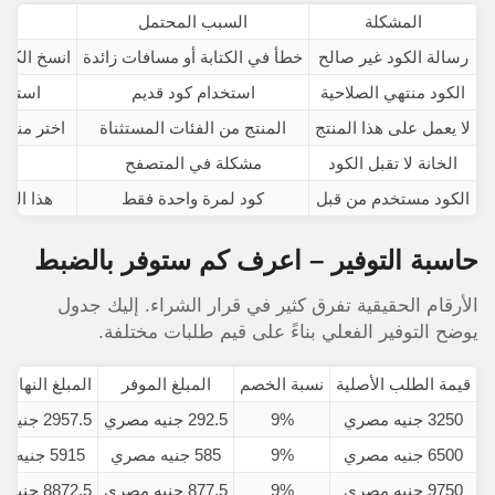
المشكلة
السبب المحتمل
رسالة الكود غير صالح
خطأ في الكتابة أو مسافات زائدة
انسخ الكود
الكود منتهي الصلاحية
استخدام كود قديم
استخدم
لا يعمل على هذا المنتج
المنتج من الفئات المستثناة
اختر منتج
الخانة لا تقبل الكود
مشكلة في المتصفح
ام
الكود مستخدم من قبل
كود لمرة واحدة فقط
هذا الكو
حاسبة التوفير – اعرف كم ستوفر بالضبط
الأرقام الحقيقية تفرق كثير في قرار الشراء. إليك جدول
يوضح التوفير الفعلي بناءً على قيم طلبات مختلفة.
قيمة الطلب الأصلية
نسبة الخصم
المبلغ الموفر
المبلغ النهائي
3250 جنيه مصري
9%
292.5 جنيه مصري
2957.5 جنيه مصري
6500 جنيه مصري
9%
585 جنيه مصري
5915 جنيه مصري
9750 جنيه مصري
9%
877.5 جنيه مصري
8872.5 جنيه مصري