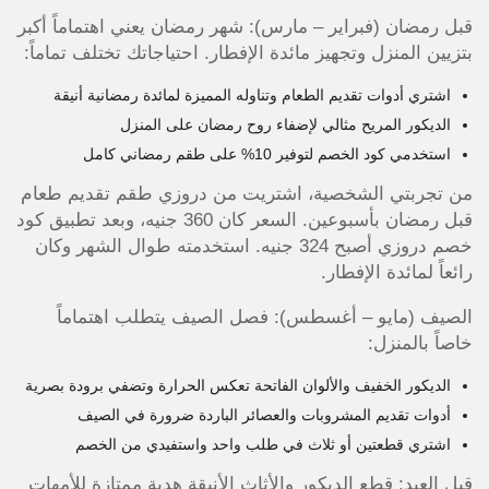
قبل رمضان (فبراير – مارس): شهر رمضان يعني اهتماماً أكبر
بتزيين المنزل وتجهيز مائدة الإفطار. احتياجاتك تختلف تماماً:
اشتري أدوات تقديم الطعام وتناوله المميزة لمائدة رمضانية أنيقة
الديكور المريح مثالي لإضفاء روح رمضان على المنزل
استخدمي كود الخصم لتوفير 10% على طقم رمضاني كامل
من تجربتي الشخصية، اشتريت من دروزي طقم تقديم طعام
قبل رمضان بأسبوعين. السعر كان 360 جنيه، وبعد تطبيق كود
خصم دروزي أصبح 324 جنيه. استخدمته طوال الشهر وكان
رائعاً لمائدة الإفطار.
الصيف (مايو – أغسطس): فصل الصيف يتطلب اهتماماً
خاصاً بالمنزل:
الديكور الخفيف والألوان الفاتحة تعكس الحرارة وتضفي برودة بصرية
أدوات تقديم المشروبات والعصائر الباردة ضرورة في الصيف
اشتري قطعتين أو ثلاث في طلب واحد واستفيدي من الخصم
قبل العيد: قطع الديكور والأثاث الأنيقة هدية ممتازة للأمهات