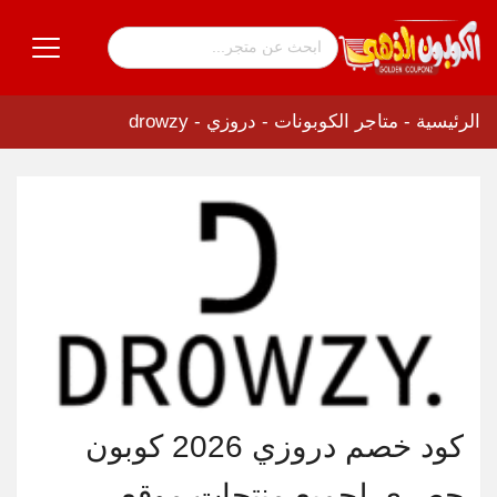
الرئيسية
-
متاجر الكوبونات
-
دروزي - drowzy
كود خصم دروزي 2026 كوبون
حصري لجميع منتجات موقع