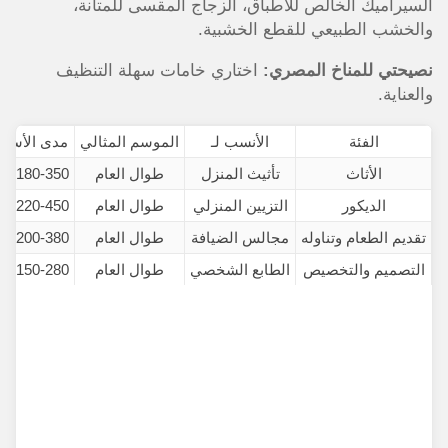
السيراميك الخالص للأطباق، الزجاج المقسى للمتانة،
والخشب الطبيعي للقطع الخشبية.
نصيحتي للمناخ المصري:
اختاري خامات سهلة التنظيف
والعناية.
الفئة
الأنسب لـ
الموسم المثالي
مدى الأسعا
الأثاث
تأثيث المنزل
طوال العام
180-350 ج.م
الديكور
التزيين المنزلي
طوال العام
220-450 ج.م
تقديم الطعام وتناوله
مجالس الضيافة
طوال العام
200-380 ج.م
التصميم والتخصيص
الطابع الشخصي
طوال العام
150-280 ج.م