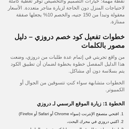
نقطة مهمة: خيارات التصميم والتخصيص توفر تغطية كاملة
لاحتياجات المنزل دون الحاجة لزيارة متاجر متعددة. الأسعار
معقولة وتبدأ من 150 جنيه، والخصم 10% يجعلها صفقة
ممتازة.
خطوات تفعيل كود خصم دروزي – دليل
مصور بالكلمات
من واقع تجربتي في إتمام عدة طلبات من دروزي، وضعت
هذا الدليل المفصل خطوة بخطوة لضمان أن تطبيق الكود
يتم بسلاسة دون أي مشاكل.
الخطوات متشابهة سواء كنتِ تتسوقين من الجوال أو
الكمبيوتر.
الخطوة 1: زيارة الموقع الرسمي لـ دروزي
افتحي متصفح الإنترنت (سواء Chrome أو Safari أو Firefox)
اكتبي دروزي في محرك البحث،