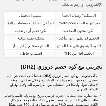
الإلكتروني أو رقم هاتفك.
المشكلة / رسالة الخطأ
السبب المحتمل
كود غير صالح أو Invalid code
خطأ في الكتابة أو مسافات زائدة
امس
الكود منتهي الصلاحية
الكود قديم أو تم تعديله
تأك
الخصم لم يظهر رغم التأكيد
مشكلة تقنية مؤقتة
أع
الكود لا ينطبق على هذا المنتج
المنتج مستثنى (نادر جداً)
جر
الخصم أقل من 10%
احتساب خاطئ
تأكدي
تجربتي مع كود خصم دروزي
(DR2)
بدأت تجربتي مع كود خصم دروزي
(DR2)
عندما كنت أبحث عن أثاث
عصري يجمع بين الجودة والسعر المناسب، وخلال تصفحي للموقع
لاحظت تنوعًا واضحًا في المنتجات بين الكراسي، الطاولات، وقطع
الديكور المنزلي.
بعد مقارنة عدة منتجات، اخترت كرسي مريح مع طاولة جانبية بإجمالي
طلب حوالي 5000 جنيه، وعند الوصول لصفحة الدفع قمت بإدخال
الكود، وتم تطبيق خصم 10% مباشرة، مما وفر لي 500 جنيه بشكل