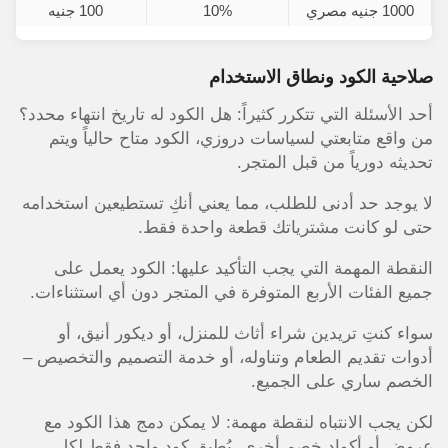
1000 جنيه مصري
10%
100 جنيه
صلاحية الكود ونطاق الاستخدام
أحد الأسئلة التي تتكرر كثيراً: هل الكود له تاريخ انتهاء محدد؟
من واقع متابعتي لسياسات دروزي، الكود متاح حالياً ويتم
تحديثه دورياً من قبل المتجر.
لا يوجد حد أدنى للطلب، مما يعني أنكِ تستطيعين استخدامه
حتى لو كانت مشترياتك قطعة واحدة فقط.
النقطة المهمة التي يجب التأكيد عليها: الكود يعمل على
جميع الفئات الأربع المتوفرة في المتجر دون أي استثناءات.
سواء كنتِ تريدين شراء أثاث للمنزل، أو ديكور أنيق، أو
أدوات تقديم الطعام وتناوله، أو خدمة التصميم والتخصيص –
الخصم ساري على الجميع.
لكن يجب الانتباه لنقطة مهمة: لا يمكن دمج هذا الكود مع
عروض أو أكواد خصم أخرى. يُطبق كود واحد فقط لكل