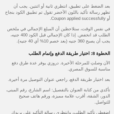
بعد الضغط على تطبيق، انتظري ثانية أو اثنتين. يجب أن
تظهر رسالة تأكيد باللون الأخضر تقول تم تطبيق الكود بنجاح
أو Coupon applied successfully.
في نفس الوقت، ستلاحظين أن المبلغ الإجمالي في ملخص
الطلب قد انخفض. إذا كان الإجمالي قبل الكود 400 جنيه،
يجب أن يصبح 360 جنيه (بعد خصم 10% أي 40 جنيه).
الخطوة 8: اختيار طريقة الدفع وإتمام الطلب
الآن وصلتِ للمرحلة الأخيرة. دروزي يوفر عدة طرق دفع
مناسبة للسوق المصري.
بعد اختيار طريقة الدفع، راجعي عنوان التوصيل مرة أخيرة.
تأكدي من كتابة العنوان بالتفصيل: اسم الشارع، رقم المبنى،
الدور، الشقة، أقرب علامة مميزة، ورقم هاتف صحيح
للتواصل.
اضغطي تأكيد الطلب، وانتظري رسالة التأكيد على بريدك