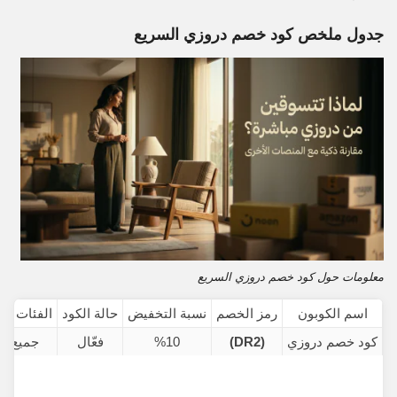
جدول ملخص كود خصم دروزي السريع
معلومات حول كود خصم دروزي السريع
اسم الكوبون
رمز الخصم
نسبة التخفيض
حالة الكود
الفئات ال
كود خصم دروزي
(DR2)
%10
فعّال
جميع ال