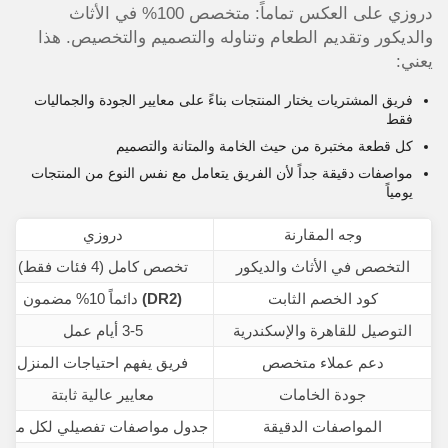
دروزي على العكس تماماً: متخصص 100% في الأثاث
والديكور وتقديم الطعام وتناوله والتصميم والتخصيص. هذا
يعني:
فريق المشتريات يختار المنتجات بناءً على معايير الجودة والجماليات
فقط
كل قطعة مختبرة من حيث الخامة والمتانة والتصميم
مواصفات دقيقة جداً لأن الفريق يتعامل مع نفس النوع من المنتجات
يومياً
وجه المقارنة
دروزي
التخصص في الأثاث والديكور
تخصص كامل (4 فئات فقط)
كود الخصم الثابت
(DR2)
دائماً 10% مضمون
التوصيل للقاهرة والإسكندرية
3-5 أيام عمل
دعم عملاء متخصص
فريق يفهم احتياجات المنزل
جودة الخامات
معايير عالية ثابتة
المواصفات الدقيقة
جدول مواصفات تفصيلي لكل منتج