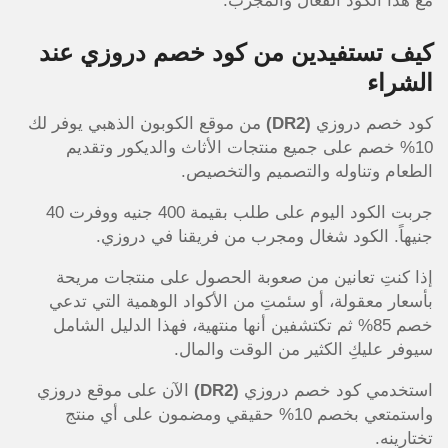
مع هذا الكود الفعّال والمجرب.
كيف تستفيدين
من
كود خصم دروزي عند
الشراء
كود خصم دروزي
(DR2)
من موقع الكوبون الذهبي يوفر لك
10% خصم على جميع منتجات الأثاث والديكور وتقديم
الطعام وتناوله والتصميم والتخصيص.
جربت الكود اليوم على طلب بقيمة 400 جنيه ووفرت 40
جنيهاً. الكود شغال ومجرب من فريقنا في دروزي.
إذا كنتِ تعانين من صعوبة الحصول على منتجات مريحة
بأسعار معقولة، أو سئمتِ من الأكواد الوهمية التي تدعي
خصم 85% ثم تكتشفين أنها منتهية، فهذا الدليل الشامل
سيوفر عليكِ الكثير من الوقت والمال.
استخدمي كود خصم دروزي
(DR2)
الآن على موقع دروزي
واستمتعي بخصم 10% حقيقي ومضمون على أي منتج
تختارينه.