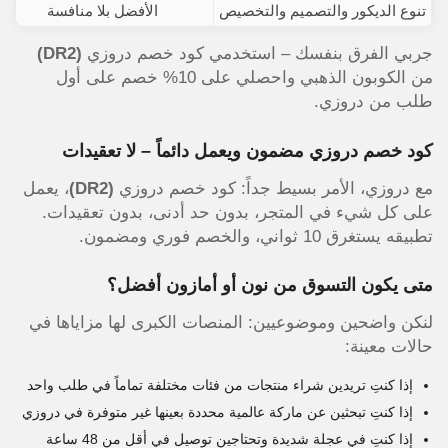
تنوع الديكور والتصميم والتخصيص
الأفضل بلا منافسة
جربي الفرق بنفسك – استخدمي كود خصم دروزي
(DR2)
من الكوبون الذهبي واحصلي على 10% خصم على أول
طلب من دروزي.
كود خصم دروزي مضمون ويعمل دائماً – لا تعقيدات
مع دروزي، الأمر بسيط جداً: كود خصم دروزي
(DR2)
، يعمل
على كل شيء في المتجر، بدون حد أدنى، بدون تعقيدات.
تطبيقه يستغرق 10 ثواني، والخصم فوري ومضمون.
متى يكون التسوق من نون أو أمازون أفضل؟
لنكن واضحين وموضوعيين: المنصات الكبرى لها مزاياها في
حالات معينة:
إذا كنتِ تريدين شراء منتجات من فئات مختلفة تماماً في طلب واحد
إذا كنتِ تبحثين عن ماركة عالمية محددة بعينها غير متوفرة في دروزي
إذا كنتِ في عجلة شديدة وتحتاجين توصيل في أقل من 48 ساعة