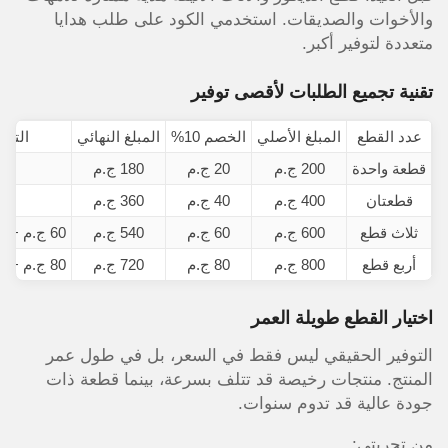
والأخوات والصديقات. استخدمي الكود على طلب هدايا
متعددة لتوفير أكبر.
تقنية تجميع الطلبات لأقصى توفير
عدد القطع
المبلغ الأصلي
الخصم 10%
المبلغ النهائي
التوف
قطعة واحدة
200 ج.م
20 ج.م
180 ج.م
20 
قطعتان
400 ج.م
40 ج.م
360 ج.م
40 
ثلاث قطع
600 ج.م
60 ج.م
540 ج.م
60 ج.م + توفير في الشحن
أربع قطع
800 ج.م
80 ج.م
720 ج.م
80 ج.م + توفير في الشحن
اختيار القطع طويلة العمر
التوفير الحقيقي ليس فقط في السعر، بل في طول عمر
المنتج. منتجات رخيصة قد تتلف بسرعة، بينما قطعة ذات
جودة عالية قد تدوم سنوات.
من تجربتي: