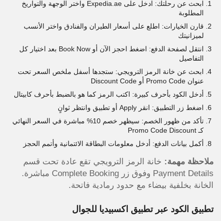
ابحث عن رحلتك: ادخل على Expedia.ae واختر الوجهة والتواريخ
المطلوبة
قارن الخيارات: اطلع على أسعار الطيران والفنادق واختر الأنسب
لميزانيتك
انتقل لصفحة الدفع: اضغط احجز الآن أو Book Now بعد اختيار كل
التفاصيل
ابحث عن خانة الرمز الترويجي: ستجدها أسفل ملخص السعر تحت
عنوان Promo Code أو Discount Code
أدخل الكود بأحرف كبيرة: اكتب الرمز كما هو بالضبط بأحرف كابيتال
اضغط زر التطبيق: انقر Apply أو تطبيق وانتظر ثوانٍ
تأكد من ظهور الخصم: سيظهر خصم 10% مباشرة في السعر النهائي
كـ Promo Code Discount
أكمل بيانات الدفع: أدخل معلومات البطاقة الائتمانية وأتمم الحجز
ملاحظة مهمة:
خانة الرمز الترويجي تقع عادة تحت قسم
Payment Details وفوق زر Complete Booking مباشرة.
الخانة بخلفية بيضاء مع حدود رمادية فاتحة.
تطبيق الكود عبر تطبيق اكسبيديا للجوال