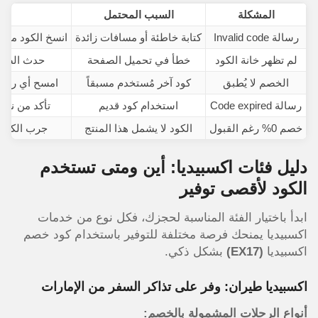
المشكلة
السبب المحتمل
رسالة Invalid code
كتابة خاطئة أو مسافات زائدة
انسخ الكود مباش
لم تظهر خانة الكود
خطأ في تحميل الصفحة
حدث الصفحة (F5) أو أعد تسجيل 
الخصم لا يُطبق
كود آخر مُستخدم مسبقاً
امسح أي رمز سا
رسالة Code expired
استخدام كود قديم
تأكد من نسخ
خصم 0% رغم القبول
الكود لا يشمل هذا المنتج
جرب الكود ع
دليل فئات اكسبيديا: أين ومتى تستخدم
الكود لأقصى توفير
ابدأ باختيار الفئة المناسبة لحجزك، فكل نوع من خدمات
اكسبيديا يمنحك فرصة مختلفة للتوفير باستخدام كود خصم
اكسبيديا
(EX17)
بشكل ذكي.
اكسبيديا طيران: وفر على تذاكر السفر من الإمارات
أنواع الرحلات المشمولة بالخصم: