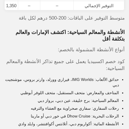
التوفير الإجمالي
–
–
1,350 د.إ
متوسط التوفير على الباقات: 200-500 درهم لكل باقة
الأنشطة والمعالم السياحية: اكتشف الإمارات والعالم
بتكلفة أقل
أنواع الأنشطة المشمولة بالخصم:
كود خصم اكسبيديا يعمل على جميع تذاكر الأنشطة والمعالم
السياحية:
حدائق الألعاب: IMG Worlds، فيراري وورلد، وارنر بروس، موشنجيت
دبي
المتاحف والمعارض: متحف المستقبل، متحف اللوفر أبوظبي
المعالم السياحية: برج خليفة، عين دبي، برواز دبي
رحلات السفاري: سفاري صحراوية مع العشاء والترفيه
الرحلات البحرية: Dhow Cruise في خور دبي أو مارينا
الأنشطة المائية: أكواريوم دبي، أتلانتس أكوافنتشر، وايلد وادي