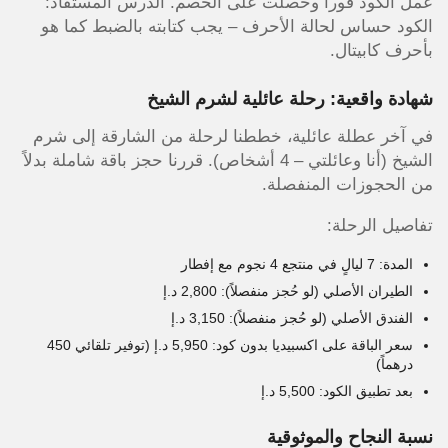
عمل الكود فوراً وحصلت على الخصم. الدرس المستفاد:
الكود حساس لحالة الأحرف – يجب كتابته بالضبط كما هو
بأحرف كابيتال.
شهادة واقعية: رحلة عائلية لشرم الشيخ
في آخر عطلة عائلية، خططنا لرحلة من الشارقة إلى شرم
الشيخ (أنا وعائلتي – 4 أشخاص). قررنا حجز باقة شاملة بدلاً
من الحجوزات المنفصلة.
تفاصيل الرحلة:
المدة: 7 ليالٍ في منتجع 4 نجوم مع إفطار
الطيران الأصلي (لو حُجز منفصلاً): 2,800 د.إ
الفندق الأصلي (لو حُجز منفصلاً): 3,150 د.إ
سعر الباقة على اكسبيديا بدون كود: 5,950 د.إ (توفير تلقائي 450
درهماً)
بعد تطبيق الكود: 5,500 د.إ
نسبة النجاح والموثوقية