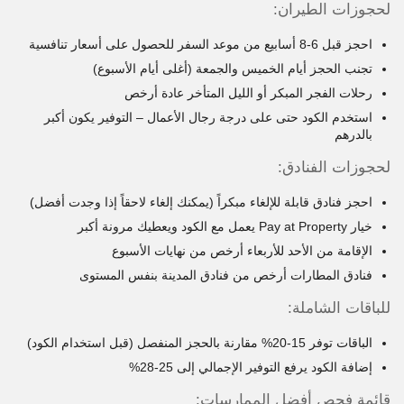
لحجوزات الطيران:
احجز قبل 6-8 أسابيع من موعد السفر للحصول على أسعار تنافسية
تجنب الحجز أيام الخميس والجمعة (أغلى أيام الأسبوع)
رحلات الفجر المبكر أو الليل المتأخر عادة أرخص
استخدم الكود حتى على درجة رجال الأعمال – التوفير يكون أكبر
بالدرهم
لحجوزات الفنادق:
احجز فنادق قابلة للإلغاء مبكراً (يمكنك إلغاء لاحقاً إذا وجدت أفضل)
خيار Pay at Property يعمل مع الكود ويعطيك مرونة أكبر
الإقامة من الأحد للأربعاء أرخص من نهايات الأسبوع
فنادق المطارات أرخص من فنادق المدينة بنفس المستوى
للباقات الشاملة:
الباقات توفر 15-20% مقارنة بالحجز المنفصل (قبل استخدام الكود)
إضافة الكود يرفع التوفير الإجمالي إلى 25-28%
قائمة فحص أفضل الممارسات: