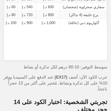
سفاري صحراوية (شخصان)
600 د.إ
540 د.إ
60 د.إ
برج خليفة (4 تذاكر)
800 د.إ
720 د.إ
80 د.إ
أكواريوم دبي (عائلة)
1,000 د.إ
900 د.إ
100 د.إ
متوسط التوفير: 10-80 درهم لكل تذكرة أو نشاط
جرب الكود الآن: أضف
(EX17)
عند الدفع على اكسبيديا ووفر
10% على كل تذكرة ونشاط، مُختبر على أكثر من 13 حجزاً
ناجحاً.
تجربتي الشخصية: اختبار الكود على 14
حجز مختلف