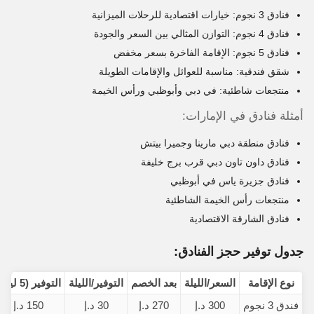
فنادق 3 نجوم: خيارات اقتصادية للرحلات الميزانية
فنادق 4 نجوم: التوازن المثالي بين السعر والجودة
فنادق 5 نجوم: الإقامة الفاخرة بسعر مخفض
شقق فندقية: مناسبة للعوائل والإقامات الطويلة
منتجعات شاطئية: في دبي وأبوظبي ورأس الخيمة
أمثلة فنادق في الإمارات:
فنادق منطقة دبي مارينا وجميرا بيتش
فنادق داون تاون دبي قرب برج خليفة
فنادق جزيرة ياس في أبوظبي
منتجعات رأس الخيمة الشاطئية
فنادق الشارقة الاقتصادية
جدول توفير حجز الفنادق:
نوع الإقامة
السعر/الليلة
بعد الخصم
التوفير/الليلة
التوفير (5 ليالٍ)
فندق 3 نجوم
300 د.إ
270 د.إ
30 د.إ
150 د.إ