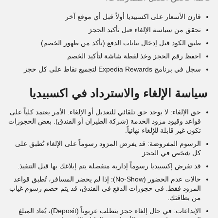
قارن الأسعار على اكسبيديا أولاً قبل أي موقع آخر
تحقق من سياسة الإلغاء قبل تأكيد الحجز
طبق الكود قبل إدخال بيانات الدفع (تأكد من ظهور الخصم)
احفظ رقم الحجز وخذ لقطة شاشة لتأكيد الخصم
سجل في برنامج Expedia Rewards لتجميع نقاط على كل حجز
سياسة الإلغاء والاسترداد في اكسبيديا
حق الإلغاء: لا يوجد حق تلقائي للتعديل أو الإلغاء. الأمر يعتمد كلياً على
قواعد وقيود مزود الخدمة (شركة الطيران أو الفندق). بعض الحجوزات
تكون غير قابلة للإلغاء نهائياً.
الرسوم المفروضة: قد يفرض المزود رسوماً على الإلغاء تُطبق على
كل شخص في الحجز.
قد تفرض إكسبيديا رسوماً إدارية منفصلة يتم إبلاغك بها قبل التنفيذ.
حالات عدم الحضور (No-Show): إذا لم يحضر المسافر، تُطبق قواعد
المزود فقط. في حجوزات الدفع في الفندق، قد يتم خصم رسوم غياب
من بطاقتك.
الإيداعات: في حال إلغاء حجز يتطلب عربوناً (Deposit)، يُعاد المبلغ