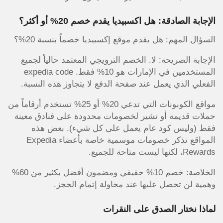
الإجابة الصادقة: هل اكسبيديا يقدم خصم 20% أو أكثر؟
السؤال المهم: هل يقدم موقع إكسبيديا خصماً بنسبة 20%؟
الإجابة الصريحة: لا. الخصم الترويجي المعتمد حالياً لجميع
المستخدمين في الإمارات هو 10% فقط. expedia code
الفعلي الذي يعمل عند صفحة الدفع لا يتجاوز هذه النسبة.
مواقع الكوبونات التي تدعي 20% أو 25% تستخدم أرقاماً من
حملات قديمة أو تشير لخصومات محدودة على فنادق معينة
فقط (وليس كود عام يعمل على كل شيء). بعض هذه
المواقع تذكر خصومات موسمية خاصة بأعضاء Expedia
Rewards، لكنها ليست متاحة للجميع.
الخلاصة: خصم 10% حقيقي ومضمون أفضل بكثير من 60%
وهمية لن تحصل عليها عند محاولة إتمام الحجز.
لماذا نختار الصدق على النقرات