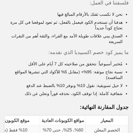
فلسفتنا في العمل:
نحن لا نكسب ثقتك بالأرقام المبالغ فيها
هدفنا أن تستخدم الكود فيعمل بالفعل، ثم تعود لموقعنا في كل مرة
تحتاج كوداً جديداً
الصدق يبني علاقات طويلة الأمد مع القراء، والثقة أهم من النقرات
السريعة
ما يميز كود خصم اكسبيديا الذي نقدمه:
مُختبر أسبوعياً: نتحقق من صلاحيته كل 7 أيام على الأقل
نسبة نجاح موثقة: 95%+ (مقابل 5% للأكواد التي تنشرها المواقع
المنافسة)
لا حيل تسويقية: نقول 10% ونوفر 10% بالضبط عند الدفع
شفافية كاملة: إذا توقف الكود، نحذفه فوراً ونعلن عن ذلك
جدول المقارنة النهائية:
المعيار
مواقع الكوبونات العادية
موقع الكوبون ال
الخصم المعلن
%60، %25، حتى 70%
%10 فقط (صادقة)