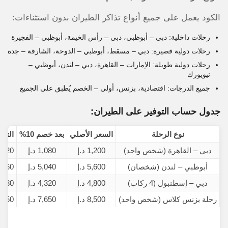
الكود يعمل على جميع أنواع تذاكر الطيران بدون استثناءات:
رحلات داخلية: دبي – أبوظبي، دبي – رأس الخيمة، أبوظبي – الفجيرة
رحلات دولية قصيرة: دبي – مسقط، أبوظبي – الدوحة، الشارقة – جدة
رحلات دولية طويلة: الإمارات – القاهرة، دبي – لندن، أبوظبي –
نيويورك
جميع الدرجات: اقتصادية، بزنس، أولى – الخصم يُطبق على الجميع
جدول حساب التوفير على الطيران:
نوع الرحلة
السعر الأصلي
بعد خصم 10%
التوف
دبي – القاهرة (شخص واحد)
1,200 د.إ
1,080 د.إ
120 د.إ
أبوظبي – لندن (شخصان)
5,600 د.إ
5,040 د.إ
560 د.إ
دبي – إسطنبول (4 ركاب)
4,800 د.إ
4,320 د.إ
480 د.إ
رحلة بزنس كلاس (شخص واحد)
8,500 د.إ
7,650 د.إ
850 د.إ