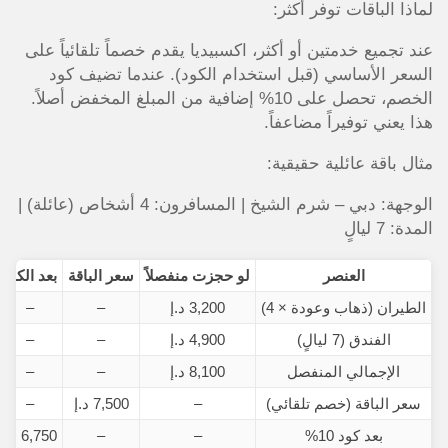
لماذا الباقات توفر أكثر:
عند تجميع خدمتين أو أكثر، اكسبيديا يقدم خصماً تلقائياً على
السعر الأساسي (قبل استخدام الكود). عندما تضيف كود
الخصم، تحصل على 10% إضافية من المبلغ المخفض أصلاً.
هذا يعني توفيراً مضاعفاً.
مثال باقة عائلية حقيقية:
الوجهة: دبي – شرم الشيخ | المسافرون: 4 أشخاص (عائلة) |
المدة: 7 ليالٍ
العنصر
لو حجزت منفصلاً
سعر الباقة
بعد الكود
الطيران (ذهاب وعودة × 4)
3,200 د.إ
–
–
الفندق (7 ليالٍ)
4,900 د.إ
–
–
الإجمالي المنفصل
8,100 د.إ
–
–
سعر الباقة (خصم تلقائي)
–
7,500 د.إ
–
بعد كود 10%
–
–
6,750 د.إ