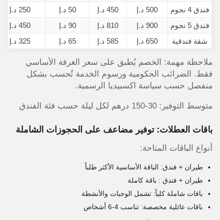
فندق 4 نجوم
500 د.إ
450 د.إ
50 د.إ
250 د.إ
فندق 5 نجوم
900 د.إ
810 د.إ
90 د.إ
450 د.إ
شقة فندقية
650 د.إ
585 د.إ
65 د.إ
325 د.إ
ملاحظة مهمة: الخصم يُطبق على سعر الغرفة الأساسي
فقط. الضرائب الحكومية ورسوم الخدمة تُحسب بشكل
منفصل حسب سياسة اكسبيديا الرسمية.
متوسط التوفير: 30-150 درهم لكل ليلة حسب فئة الفندق
باقات العطلات: توفير مضاعف على الحجوزات الشاملة
أنواع الباقات المتاحة:
طيران + فندق: الباقة الأساسية الأكثر طلباً
طيران + فندق : باقة كاملة
باقات شاملة كلياً: تشمل الوجبات والأنشطة
باقات عائلية مخصصة: تناسب 4-6 أشخاص