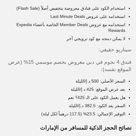
استخدام الكود على فنادق معروضة بتخفيض أصلاً (Flash Sale)
استخدامه على عروض Last Minute Deals
استخدامه مع عروض Member Deals الخاصة بأعضاء Expedia
Rewards
لا يمكن دمجه مع كود ترويجي آخر
سيناريو حقيقي:
فندق 4 نجوم في دبي معروض بخصم موسمي 15% (عرض
الموقع نفسه):
السعر الأصلي: 500 د.إ/الليلة
بعد عرض الموقع: 425 د.إ/الليلة
هل يعمل الكود على الـ 425؟ نعم
السعر بعد الكود: 382.5 د.إ/الليلة
التوفير الإجمالي: 23.5% (117.5 درهماً لكل ليلة)
نصائح الحجز الذكية للمسافر من الإمارات