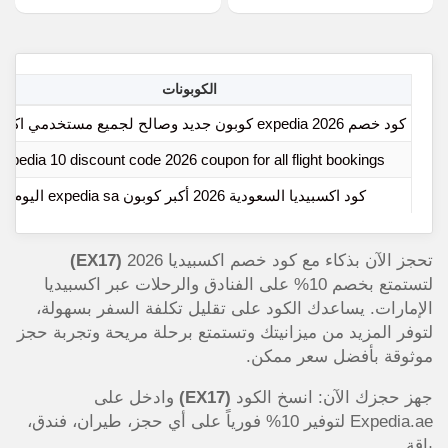
الكوبونات
كود خصم expedia 2026 كوبون جديد وصالح لجميع مستخدمي اكسبيديا
expedia 10 discount code 2026 coupon for all flight bookings
كود اكسبيديا السعودية 2026 أكبر كوبون expedia sa اليوم
تحجز الآن بذكاء مع كود خصم اكسبيديا 2026
(EX17)
لتستمتع بخصم 10% على الفنادق والرحلات عبر اكسبيديا
الإمارات. يساعدك الكود على تقليل تكلفة السفر بسهولة،
لتوفر المزيد من ميزانيتك وتستمتع برحلة مريحة وتجربة حجز
موثوقة بأفضل سعر ممكن.
جهز حجزك الآن: انسخ الكود
(EX17)
وادخل على
Expedia.ae لتوفير 10% فورياً على أي حجز، طيران، فندق،
باقة.