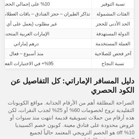
نسبة التوفير
%10 على إجمالي الحجز
الفئات المشمولة
تذاكر الطيران – حجز الفنادق – باقات العطلات 
الحد الأدنى للحجز
غير مطلوب (يعمل على أي مبل
الدولة المستهدفة
الإمارات العربية المتحدة
العملة المستخدمة
درهم إماراتي
آخر فحص للصلاحية
منذ أسبوع – فعال
نسبة النجاح
%95+ في الاختبارات الفعلية
دليل المسافر الإماراتي: كل التفاصيل عن
الكود الحصري
الصراحة المطلقة أهم من الأرقام الجذابة. مواقع الكوبونات
التقليدية تروج لخصومات 60% أو 25% لجذب النقرات، لكن
هذه أرقام من حملات تسويقية قديمة انتهت منذ سنوات أو
عروض محدودة على فنادق معينة. كوبون خصم اكسبيديا
10% off هو الخصم الترويجي المعتمد حالياً لجميع