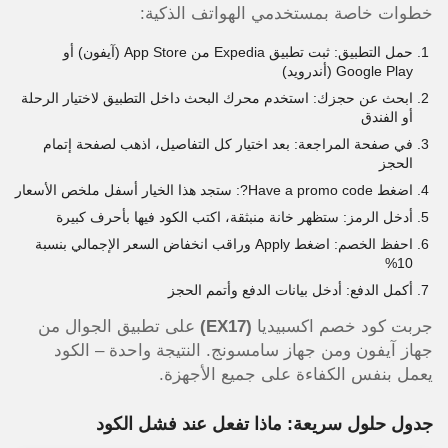
خطوات خاصة بمستخدمي الهواتف الذكية:
حمل التطبيق: ثبت تطبيق Expedia من App Store (آيفون) أو
Google Play (أندرويد)
ابحث عن حجزك: استخدم محرك البحث داخل التطبيق لاختيار الرحلة
أو الفندق
في صفحة المراجعة: بعد اختيار كل التفاصيل، اذهب لصفحة إتمام
الحجز
اضغط Have a promo code?: ستجد هذا الخيار أسفل ملخص الأسعار
أدخل الرمز: ستظهر خانة منبثقة، اكتب الكود فيها بأحرف كبيرة
احفظ الخصم: اضغط Apply وراقب انخفاض السعر الإجمالي بنسبة
10%
أكمل الدفع: أدخل بيانات الدفع وأتمم الحجز
جربت كود خصم اكسبيديا
(EX17)
على تطبيق الجوال من
جهاز آيفون ومن جهاز سامسونج. النتيجة واحدة – الكود
يعمل بنفس الكفاءة على جميع الأجهزة.
جدول حلول سريعة: ماذا تفعل عند فشل الكود