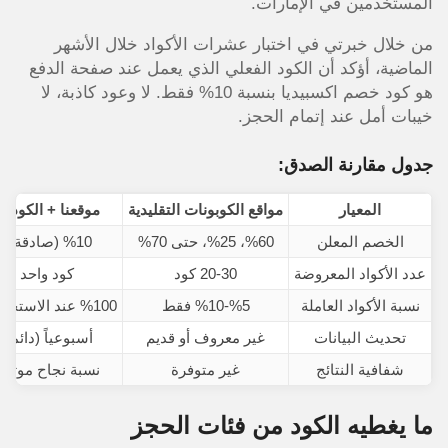
المستخدمين في الإمارات.
من خلال خبرتي في اختبار عشرات الأكواد خلال الأشهر
الماضية، أؤكد أن الكود الفعلي الذي يعمل عند صفحة الدفع
هو كود خصم اكسبيديا بنسبة 10% فقط. لا وعود كاذبة، لا
خيبات أمل عند إتمام الحجز.
جدول مقارنة الصدق:
المعيار
مواقع الكوبونات التقليدية
موقعنا + الكود 
الخصم المعلن
%60، %25، حتى 70%
%10 (صادقة وموثقة)
عدد الأكواد المعروضة
20-30 كود
كود واحد مُخ
نسبة الأكواد العاملة
%5-%10 فقط
%100 عند الاستخدام الصحيح
تحديث البيانات
غير معروف أو قديم
أسبوعياً (دائماً
شفافية النتائج
غير متوفرة
نسبة نجاح موثقة 95%
ما يغطيه الكود من فئات الحجز