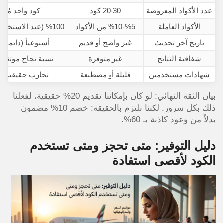
عدد الأكواد المعروضة
20-30 كود
كود واحد مُخت
الأكواد العاملة
%5-%10 من الأكواد
%100 (عند الاستخدام الصحيح)
تاريخ آخر تحديث
غير واضح أو قديم
أسبوعياً (دائماً 
شفافية النتائج
غير متوفرة
نسبة نجاح موثقة 95%+
شهادات مستخدمين
قليلة أو مصطنعة
تجارب حقيقية م
بيان الثقة النهائي: لو كان بإمكاننا تقديم 20% حقيقية، لفعلنا
ذلك بكل سرور. لكننا نلتزم بالحقيقة: خصم 10% مضمون
بدلاً من وعود كاذبة بـ 60%.
دليل التوفير: متى تحجز ومتى تستخدم
الكود لأقصى استفادة