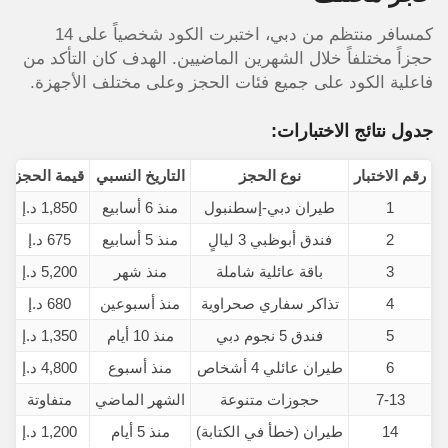
كمسافر منتظم من دبي، اختبرت الكود شخصياً على 14
حجزاً مختلفاً خلال الشهرين الماضيين. الهدف كان التأكد من
فاعلية الكود على جميع فئات الحجز وعلى مختلف الأجهزة.
جدول نتائج الاختبارات:
رقم الاختبار
نوع الحجز
التاريخ النسبي
قيمة الحجز
ا
1
طيران دبي-إسطنبول
منذ 6 أسابيع
1,850 د.إ
2
فندق أبوظبي 3 ليالٍ
منذ 5 أسابيع
675 د.إ
3
باقة عائلية شاملة
منذ شهر
5,200 د.إ
4
تذاكر سفاري صحراوية
منذ أسبوعين
680 د.إ
5
فندق 5 نجوم دبي
منذ 10 أيام
1,350 د.إ
6
طيران عائلي 4 أشخاص
منذ أسبوع
4,800 د.إ
7-13
حجوزات متنوعة
الشهر الماضي
متفاوتة
14
طيران (خطأ في الكتابة)
منذ 5 أيام
1,200 د.إ