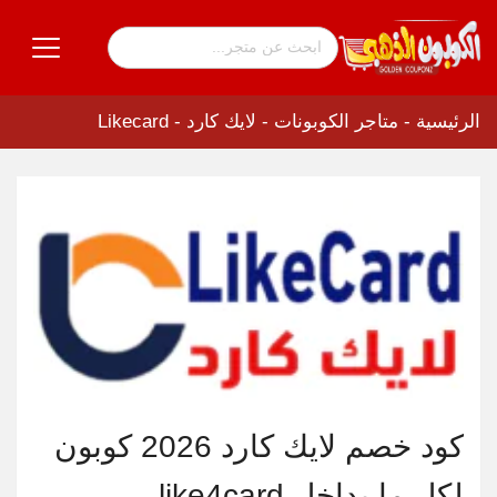
الرئيسية
-
متاجر الكوبونات
-
لايك كارد - Likecard
كود خصم لايك كارد 2026 كوبون
لكل ما بداخل like4card