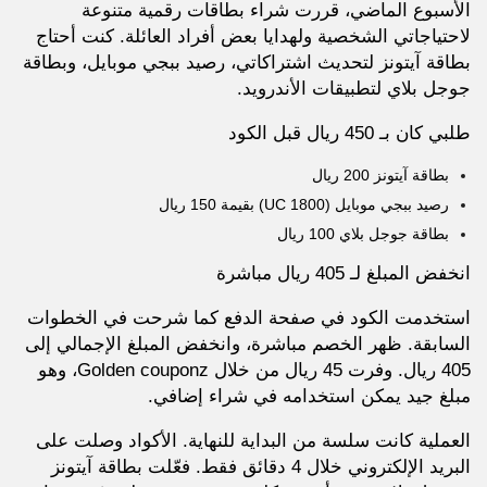
الأسبوع الماضي، قررت شراء بطاقات رقمية متنوعة
لاحتياجاتي الشخصية ولهدايا بعض أفراد العائلة. كنت أحتاج
بطاقة آيتونز لتحديث اشتراكاتي، رصيد ببجي موبايل، وبطاقة
جوجل بلاي لتطبيقات الأندرويد.
طلبي كان بـ 450 ريال قبل الكود
بطاقة آيتونز 200 ريال
رصيد ببجي موبايل (1800 UC) بقيمة 150 ريال
بطاقة جوجل بلاي 100 ريال
انخفض المبلغ لـ 405 ريال مباشرة
استخدمت الكود في صفحة الدفع كما شرحت في الخطوات
السابقة. ظهر الخصم مباشرة، وانخفض المبلغ الإجمالي إلى
405 ريال. وفرت 45 ريال من خلال Golden couponz، وهو
مبلغ جيد يمكن استخدامه في شراء إضافي.
العملية كانت سلسة من البداية للنهاية. الأكواد وصلت على
البريد الإلكتروني خلال 4 دقائق فقط. فعّلت بطاقة آيتونز