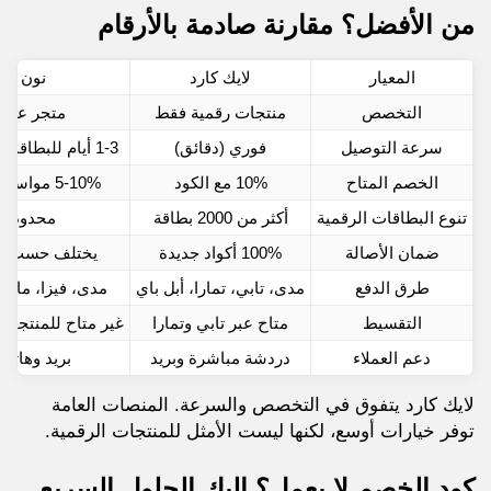
من الأفضل؟ مقارنة صادمة بالأرقام
المعيار
لايك كارد
نون
التخصص
منتجات رقمية فقط
متجر عام
سرعة التوصيل
فوري (دقائق)
1-3 أيام للبطاقات المادية
الخصم المتاح
10% مع الكود
5-10% مواسم فقط
تنوع البطاقات الرقمية
أكثر من 2000 بطاقة
محدود
ضمان الأصالة
100% أكواد جديدة
يختلف حسب الب
طرق الدفع
مدى، تابي، تمارا، أبل باي
مدى، فيزا، ماست
التقسيط
متاح عبر تابي وتمارا
غير متاح للمنتجات 
دعم العملاء
دردشة مباشرة وبريد
بريد وهاتف
لايك كارد يتفوق في التخصص والسرعة. المنصات العامة
توفر خيارات أوسع، لكنها ليست الأمثل للمنتجات الرقمية.
كود الخصم لا يعمل؟ إليك الحلول السريع