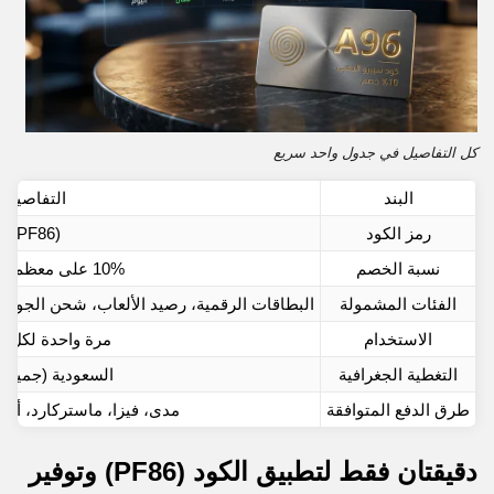
كل التفاصيل في جدول واحد سريع
البند
التفاصيل
رمز الكود
(PF86)
نسبة الخصم
10% على معظم المنتجات
الفئات المشمولة
البطاقات الرقمية، رصيد الألعاب، شحن الجوال،
الاستخدام
مرة واحدة لكل 
التغطية الجغرافية
السعودية (جميع ا
طرق الدفع المتوافقة
مدى، فيزا، ماستركارد، أبل ب
دقيقتان فقط لتطبيق الكود (PF86) وتوفير