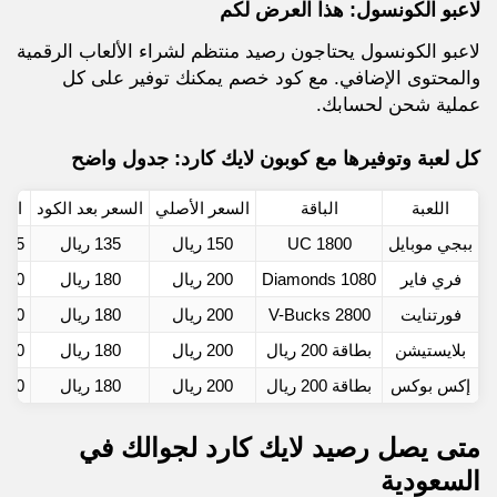
لاعبو الكونسول: هذا العرض لكم
لاعبو الكونسول يحتاجون رصيد منتظم لشراء الألعاب الرقمية
والمحتوى الإضافي. مع كود خصم يمكنك توفير على كل
عملية شحن لحسابك.
كل لعبة وتوفيرها مع كوبون لايك كارد: جدول واضح
اللعبة
الباقة
السعر الأصلي
السعر بعد الكود
التو
ببجي موبايل
1800 UC
150 ريال
135 ريال
15 ريال
فري فاير
1080 Diamonds
200 ريال
180 ريال
20 ريال
فورتنايت
2800 V-Bucks
200 ريال
180 ريال
20 ريال
بلايستيشن
بطاقة 200 ريال
200 ريال
180 ريال
20 ريال
إكس بوكس
بطاقة 200 ريال
200 ريال
180 ريال
20 ريال
متى يصل رصيد لايك كارد لجوالك في
السعودية