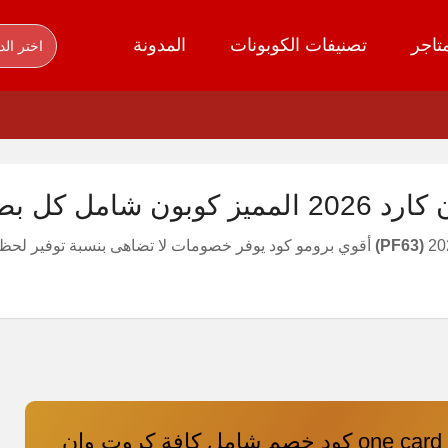
تاجر
تصنيفات الكوبونات
المدونة
اختر الد
كل بطاقات onecard ksa
(PF63)
كوبون خصم one card كود خصم شامل كافة كروت وان