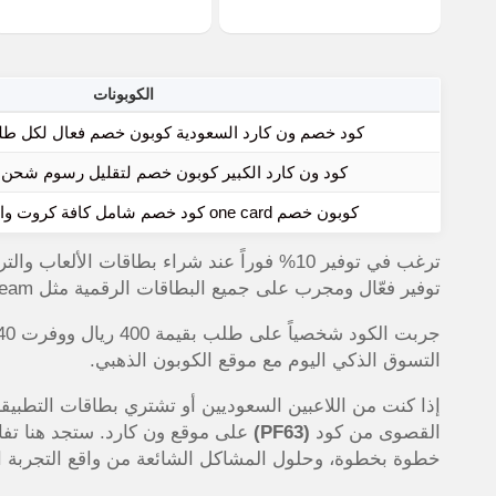
الكوبونات
كود خصم ون كارد السعودية كوبون خصم فعال لكل طلبك ard ksa
كود ون كارد الكبير كوبون خصم لتقليل رسوم شحن و
كوبون خصم one card كود خصم شامل كافة كروت وان كارد باستمرار
ترغب في توفير 10% فوراً عند شراء بطاقات الألعاب والترفيه؟ استخدم كود خصم ون كارد 2026
توفير فعّال ومجرب على جميع البطاقات الرقمية مثل Gaming Cards، PlayStation Plus، Steam، وشحن الجوال.
التسوق الذكي اليوم مع موقع الكوبون الذهبي.
إذا كنت من اللاعبين السعوديين أو تشتري بطاقات التطبيقا
القصوى من كود
(PF63)
على موقع
ون كارد. ستجد هنا تف
خطوة بخطوة، وحلول المشاكل الشائعة من واقع التجربة ال