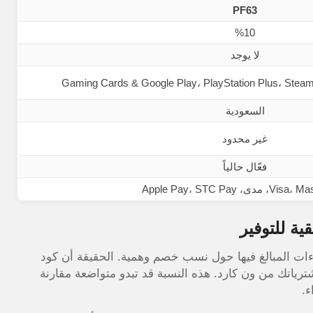
PF63
%10
لا يوجد
Gaming Cards & Google Play، PlayStation Plus، Stea
السعودية
غير محدود
فعّال حالياً
دى، Apple Pay، STC Pay
ية للتوفير
ءات المبالغ فيها حول نسب خصم وهمية. الحقيقة أن كود
مضموناً بنسبة 10% على جميع مشترياتك من ون كارد. هذه النسبة قد تبدو متواضعة مقارنة
ء.