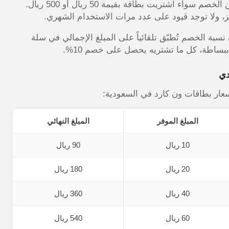
الكود لا يشترط حداً أدنى للشراء، مما يعني أنك تستفيد من الخصم سواء اشتريت بطاقة بقيمة 50 ريال أو 500 ريال.
ييز، ولا توجد قيود على عدد مرات الاستخدام الشهري.
سبة الخصم تُطبّق تلقائياً على المبلغ الإجمالي في سلة
ساطة، كل ما تشتريه يحصل على خصم 10%.
دي
أسعار بطاقات ون كارد في السعودية:
المبلغ الموفر
المبلغ النهائي
10 ريال
90 ريال
20 ريال
180 ريال
40 ريال
360 ريال
60 ريال
540 ريال