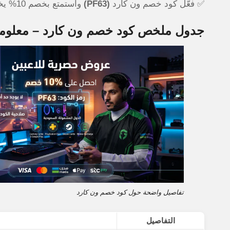
✅ فعّل كود خصم ون كارد
(PF63)
واستمتع بخصم 10% يخفض فاتورتك خلال ثوانٍ.
جدول ملخص كود خصم ون كارد – معلوم
تفاصيل واضحة حول كود خصم ون كارد
التفاصيل