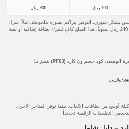
100 ريال
900 ريال
لس بشكل شهري، التوفير يتراكم بصورة ملحوظة. مثلاً، شراء
اشتراك PS Plus بقيمة 200 ريال شهرياً مع الكود يوفر لك 240 ريال سنوياً. هذا المبلغ كافٍ لشراء بطاقة إضافية أو لعبة
يرة الوهمية. كود خصم ون كارد
(PF63)
يتميز بـ:
ة أوسع من بطاقات الألعاب. بينما توفر المتاجر الأخرى
خدمي التطبيقات الرقمية تحديداً.
رد – دليل شامل