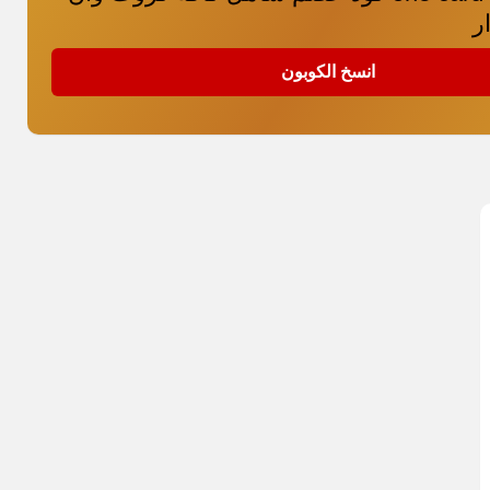
ر
انسخ الكوبون