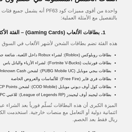
واحدة من أقوى مميزات كود PF63 
بالتفصيل مع الأمثلة العملية:
1. بطاقات الألعاب (Gaming Cards) – الفئة الأكثر طلباً
هذه الفئة تضم بطاقات الشحن لأشهر الألعاب في السوق 
بطاقات روبلوكس (Roblox): لشراء Robux داخل اللعبة، شائعة جداً بين الأطفال والمراهقين
بطاقات فورتنايت (Fortnite V-Bucks): لشراء الأزياء والباتل باس
بطاقات ببجي موبايل (PUBG Mobile UC): لشحن Unknown Cash للأسلحة والمظاهر
بطاقات فري فاير (Free Fire): للألماسات والعروض الخاصة
بطاقات كول أوف ديوتي موبايل (COD Mobile): لشحن CP Points
بطاقات ليجيند أوف ليجيندز (League of Legends RP): للاعبي PC
الميزة الكبرى أن هذه البطاقات تُسلّم فورياً بعد الشراء عب
ريال فقط بعد الخصم.