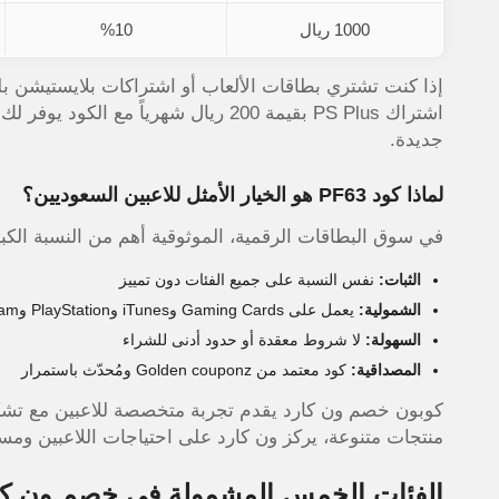
1000 ريال
%10
إذا كنت تشتري بطاقات الألعاب أو اشتراكات بلايستيشن ب
جديدة.
لماذا كود PF63 هو الخيار الأمثل للاعبين السعوديين؟
في سوق البطاقات الرقمية، الموثوقية أهم من النسبة الكب
الثبات:
نفس النسبة على جميع الفئات دون تمييز
الشمولية:
يعمل على Gaming Cards وiTunes وPlayStation وSteam والشحن
السهولة:
لا شروط معقدة أو حدود أدنى للشراء
المصداقية:
كود معتمد من Golden couponz ومُحدّث باستمرار
كوبون خصم ون كارد يقدم تجربة متخصصة للاعبين مع تشكيل
منتجات متنوعة، يركز ون كارد على احتياجات اللاعبين ومست
الفئات الخمس المشمولة في خصم ون كا