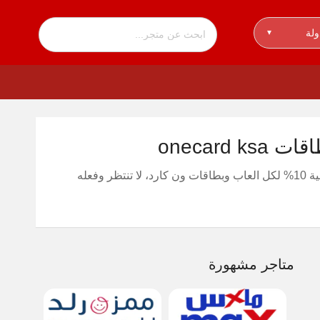
ولة
▾
أقوي برومو كود يوفر خصومات لا تضاهى بنسبة توفير لحظية 10% لكل العاب وبطاقات ون كارد، لا تنتظر وفعله
متاجر مشهورة